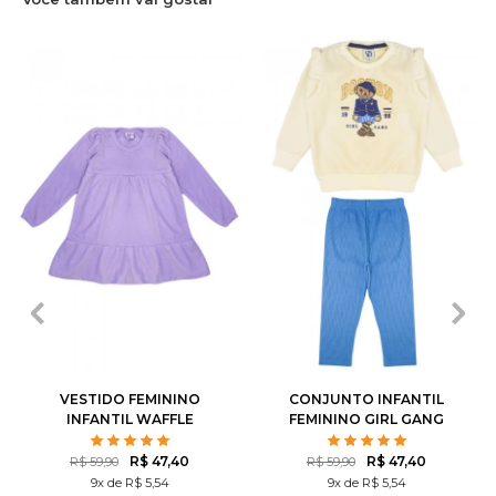
3
4
6
8
10
P
M
G
1
2
12
3
VESTIDO FEMININO
CONJUNTO INFANTIL
INFANTIL WAFFLE
FEMININO GIRL GANG
R$ 47,40
R$ 47,40
R$ 59,90
R$ 59,90
9x de R$ 5,54
9x de R$ 5,54