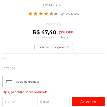
Ref: MI214-10
(13)
- Ver avaliações
R$ 59,90
R$ 47,40
(5% OFF)
no pix à vista com desconto
+ formas de pagamento
Cor
Tamanho
Tabela de medidas
Ops, produto indisponível!
Avise-me