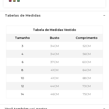
Tabelas de Medidas
Tabela de Medidas Vestido
Tamanho
Busto
Comprimento
3
34CM
52CM
4
34CM
56CM
6
37CM
60CM
8
41CM
64CM
10
41CM
68CM
12
44CM
73CM
14
46CM
75CM
Você também vai gostar