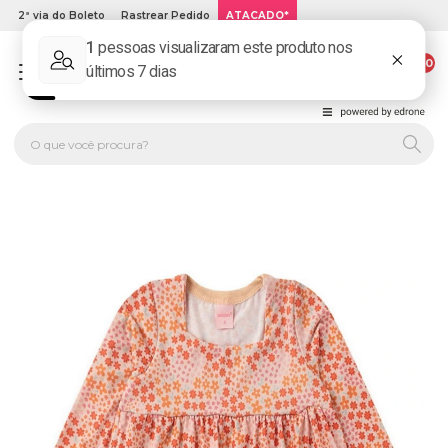
2ª via do Boleto
Rastrear Pedido
ATACADO*
00
PLATINUM KIDS: LOJA DE ROUPA INFANTIL ONLINE.