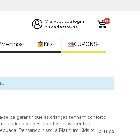
Olá! Faça seu
login
00
ou
cadastre-se
Meninos
Kits
CUPONS
o.
-se de garantir que as crianças tenham conforto,
é um período de descobertas, movimento e
dequada. Pensando nisso, a Platinum Kids oferece
ler mais
 e praticidade, atendendo tanto as expectativas dos