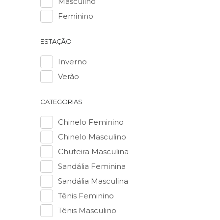
Masculino
pais quan
Feminino
as brinca
unir conf
com libe
ESTAÇÃO
Confort
Inverno
Os pezinh
Verão
hora da e
correta d
Utilizamo
CATEGORIAS
atividades
Chinelo Feminino
Leveza
Chinelo Masculino
Outro de
Chuteira Masculina
restriçõe
atividad
Sandália Feminina
Estilo e
Sandália Masculina
A moda i
Tênis Feminino
muito ced
Tênis Masculino
Entendem