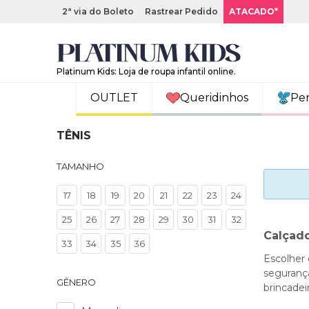
2ª via do Boleto
Rastrear Pedido
ATACADO*
Platinum Kids: Loja de roupa infantil online.
OUTLET
Queridinhos
Pe
TÊNIS
TAMANHO
17
18
19
20
21
22
23
24
25
26
27
28
29
30
31
32
Calçado
33
34
35
36
Escolher 
seguranç
GÊNERO
brincadei
uma coleç