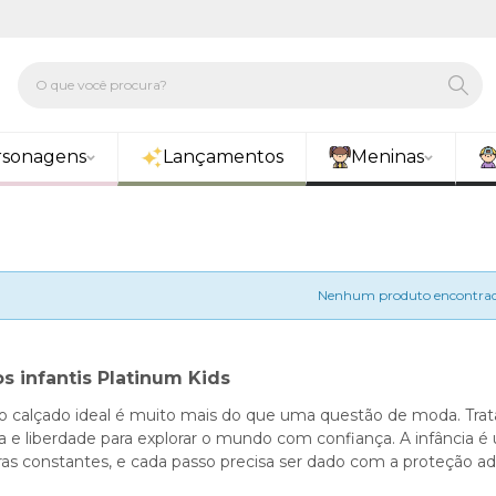
rsonagens
Lançamentos
Meninas
Nenhum produto encontrad
s infantis Platinum Kids
o calçado ideal é muito mais do que uma questão de moda. Trata
a e liberdade para explorar o mundo com confiança. A infância 
ras constantes, e cada passo precisa ser dado com a proteção a
ão de calçados infantis que combina qualidade, design moderno