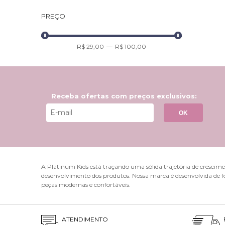
oferecemo
PREÇO
com detal
autoestim
escola, e
R$ 29,00
—
R$ 100,00
Segura
Crianças 
contam co
escorregõ
Receba ofertas com preços exclusivos:
compromet
OK
correr e 
Calçado
Cada fase
acompanhe
A Platinum Kids está traçando uma sólida trajetória de crescimen
calçado q
desenvolvimento dos produtos. Nossa marca é desenvolvida de f
diversifi
peças modernas e confortáveis.
primeiros
anatômica
6 cuida
ATENDIMENTO