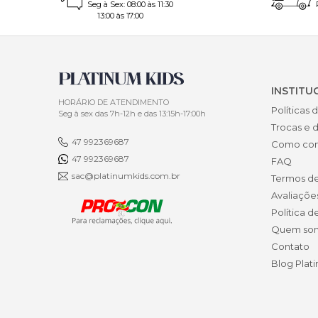
Seg à Sex: 08:00 às 11:30
1-Limpeza
13:00 às 17:00
limpeza r
neutro pa
2-Secagem
pois isso
INSTITU
podem de
HORÁRIO DE ATENDIMENTO
Políticas 
Seg à sex das 7h-12h e das 13:15h-17:00h
3-Armaze
Trocas e 
desagradá
47 992369687
Como co
47 992369687
FAQ
4-Uso con
sac@platinumkids.com.br
Termos d
atividade
Avaliaçõe
adequadam
Política d
5-Atençã
Quem so
criança c
Contato
muito la
Blog Plat
6-Manute
o quanto 