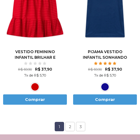
4
6
8
10
12
4
6
8
10
12
VESTIDO FEMININO
PIJAMA VESTIDO
INFANTIL BRILHAR E
INFANTIL SONHANDO
FLORESCER
ACORDADA
R$ 37,90
R$ 37,90
R$ 59,90
R$ 59,90
7x de R$ 5,70
7x de R$ 5,70
Comprar
Comprar
1
2
3