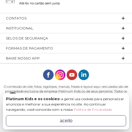
Até 6x no cartão sem juros
CONTATOS
INSTITUCIONAL
SELOS DE SEGURANÇA
FORMAS DE PAGAMENTO
BAIXE NOSSO APP
O conteúdo do site, fotos, logotipos, marcas, frases e layout aqui veiculados são de
propriedade exclusiva da empresa Platinum Kids ou de seus parceiros. Todos os
direitos reservados. Platinum Kids - Platinum Indústria de Confecções LTDA -
Platinum Kids e os cookies:
a gente usa cookies para personalizar
CNPJ: 27.180.131/0001-54 Endereço: Rod. Ivo Silveira, n° 7505 - Bateias, Gaspar - SC,
anúncios e melhorar a sua experiência no site. Ao continuar
89113-040
navegando, você concorda com a nossa
Política de Privacidade
.
aceito