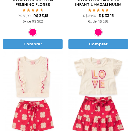
FEMININO FLORES
INFANTIL MAGALI HUMM
ROTATIVAS
AMO MELANCIA- TURMA
DA MÔNICA
R$ 33,15
R$ 33,15
R$ 59,90
R$ 59,90
6x de R$ 5,82
6x de R$ 5,82
Comprar
Comprar
2
3
4
6
8
1
2
3
4
6