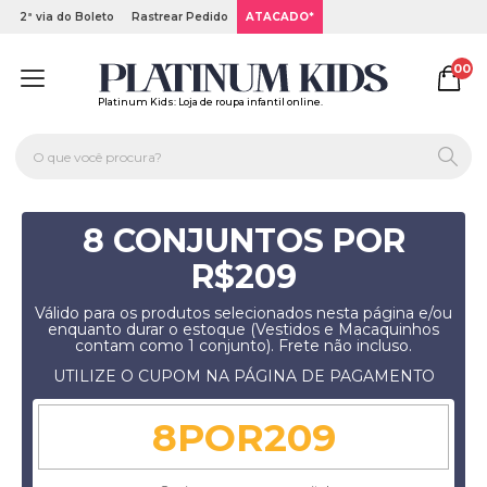
2ª via do Boleto
Rastrear Pedido
ATACADO*
00
Platinum Kids: Loja de roupa infantil online.
8 CONJUNTOS POR
R$209
Válido para os produtos selecionados nesta página e/ou
enquanto durar o estoque (Vestidos e Macaquinhos
contam como 1 conjunto). Frete não incluso.
UTILIZE O CUPOM NA PÁGINA DE PAGAMENTO