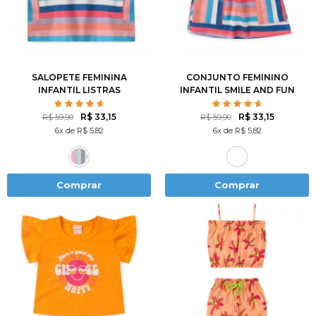
1
2
3
4
6
2
3
4
6
8
8
10
12
10
12
SALOPETE FEMININA
CONJUNTO FEMININO
INFANTIL LISTRAS
INFANTIL SMILE AND FUN
COLORIDA
R$ 33,15
R$ 33,15
R$ 59,90
R$ 59,90
6x de R$ 5,82
6x de R$ 5,82
Comprar
Comprar