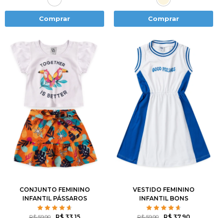
Comprar
Comprar
2
3
4
6
8
2
3
4
6
8
10
12
10
12
CONJUNTO FEMININO
VESTIDO FEMININO
INFANTIL PÁSSAROS
INFANTIL BONS
SENTIMENTOS
R$ 33,15
R$ 37,90
R$ 59,90
R$ 59,90