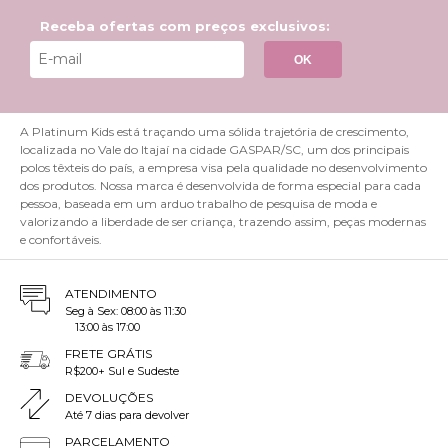
Receba ofertas com preços exclusivos:
OK
A Platinum Kids está traçando uma sólida trajetória de crescimento,
localizada no Vale do Itajaí na cidade GASPAR/SC, um dos principais
polos têxteis do país, a empresa visa pela qualidade no desenvolvimento
dos produtos. Nossa marca é desenvolvida de forma especial para cada
pessoa, baseada em um arduo trabalho de pesquisa de moda e
valorizando a liberdade de ser criança, trazendo assim, peças modernas
e confortáveis.
ATENDIMENTO
Seg à Sex: 08:00 às 11:30
13:00 às 17:00
FRETE GRÁTIS
R$200+ Sul e Sudeste
DEVOLUÇÕES
Até 7 dias para devolver
PARCELAMENTO