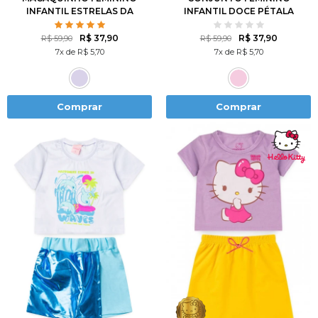
INFANTIL ESTRELAS DA
INFANTIL DOCE PÉTALA
MARESIA
R$ 37,90
R$ 37,90
R$ 59,90
R$ 59,90
7x de R$ 5,70
7x de R$ 5,70
Comprar
Comprar
2
3
4
6
8
1
2
3
4
6