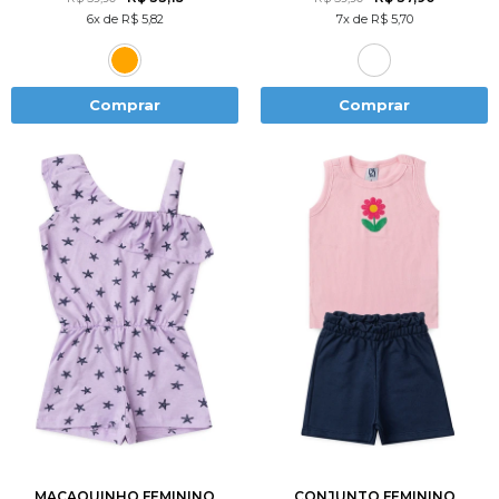
6x de R$ 5,82
7x de R$ 5,70
Comprar
Comprar
3
4
6
8
10
2
3
4
6
8
12
10
12
MACAQUINHO FEMININO
CONJUNTO FEMININO