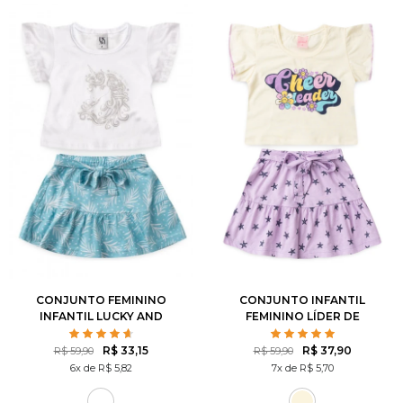
1
2
3
4
6
2
3
4
6
8
8
10
12
10
12
CONJUNTO FEMININO
CONJUNTO INFANTIL
INFANTIL LUCKY AND
FEMININO LÍDER DE
SHINE!
TORCIDA
R$ 33,15
R$ 37,90
R$ 59,90
R$ 59,90
6x de R$ 5,82
7x de R$ 5,70