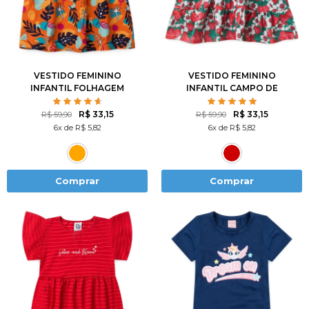
2
3
4
6
8
2
3
4
6
8
10
12
10
12
VESTIDO FEMININO
VESTIDO FEMININO
INFANTIL FOLHAGEM
INFANTIL CAMPO DE
MORANGOS
R$ 33,15
R$ 33,15
R$ 59,90
R$ 59,90
6x de R$ 5,82
6x de R$ 5,82
Comprar
Comprar