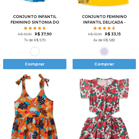
10
12
8
10
12
CONJUNTO INFANTIL
CONJUNTO FEMININO
FEMININO SINTONIA DO
INFANTIL DELICADA -
OCEANO
HELLO KITTY
R$ 37,90
R$ 33,15
R$ 59,90
R$ 59,90
7x de R$ 5,70
6x de R$ 5,82
Comprar
Comprar