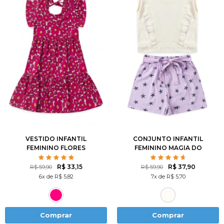
2
3
4
6
8
2
3
4
6
8
10
12
10
12
VESTIDO INFANTIL
CONJUNTO INFANTIL
FEMININO FLORES
FEMININO MAGIA DO
DELICADAS
OCEANO
R$ 33,15
R$ 37,90
R$ 59,90
R$ 59,90
6x de R$ 5,82
7x de R$ 5,70
Comprar
Comprar