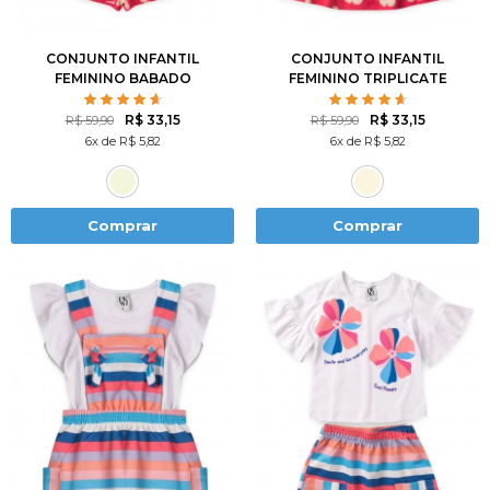
10
12
8
10
12
CONJUNTO INFANTIL
CONJUNTO INFANTIL
FEMININO BABADO
FEMININO TRIPLICATE
DELICADO
LOVE
R$ 33,15
R$ 33,15
R$ 59,90
R$ 59,90
6x de R$ 5,82
6x de R$ 5,82
Comprar
Comprar