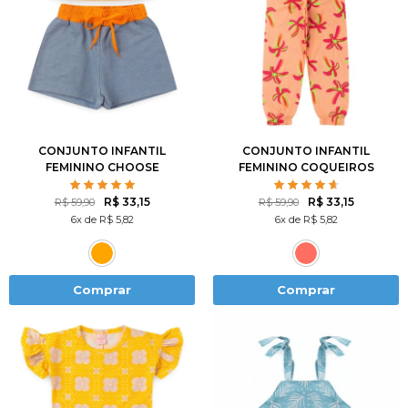
1
2
3
4
6
2
3
4
6
8
8
10
12
10
12
CONJUNTO INFANTIL
CONJUNTO INFANTIL
FEMININO CHOOSE
FEMININO COQUEIROS
HAPPY
VIBRANTES
R$ 33,15
R$ 33,15
R$ 59,90
R$ 59,90
6x de R$ 5,82
6x de R$ 5,82
Comprar
Comprar