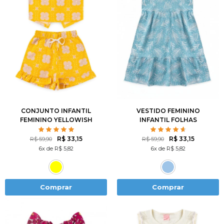
2
3
4
6
8
1
2
3
4
6
10
12
8
10
12
CONJUNTO INFANTIL
VESTIDO FEMININO
FEMININO YELLOWISH
INFANTIL FOLHAS
BRANCAS
R$ 33,15
R$ 33,15
R$ 59,90
R$ 59,90
6x de R$ 5,82
6x de R$ 5,82
Comprar
Comprar