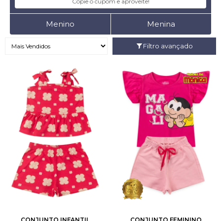
Copie o cupom e aproveite!
Menino
Menina
Filtro avançado
2
3
4
6
8
1
2
3
4
6
10
12
8
10
CONJUNTO INFANTIL
CONJUNTO FEMININO