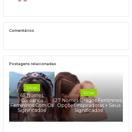
Comentários
Postagens relacionadas
Dicas
Dicas
65 Nomes
Coreanos
27 Nomes Gregos Femininos:
Femininos Com Os
Opções inspiradoras + Seus
Significados!
Significados!