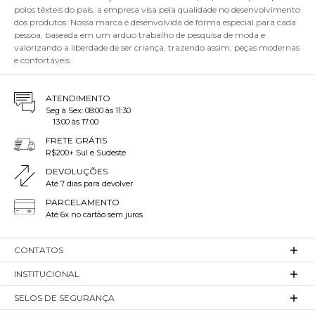
polos têxteis do país, a empresa visa pela qualidade no desenvolvimento
dos produtos. Nossa marca é desenvolvida de forma especial para cada
pessoa, baseada em um arduo trabalho de pesquisa de moda e
valorizando a liberdade de ser criança, trazendo assim, peças modernas
e confortáveis.
ATENDIMENTO
Seg à Sex: 08:00 às 11:30
13:00 às 17:00
FRETE GRÁTIS
R$200+ Sul e Sudeste
DEVOLUÇÕES
Até 7 dias para devolver
PARCELAMENTO
Até 6x no cartão sem juros
CONTATOS
INSTITUCIONAL
SELOS DE SEGURANÇA