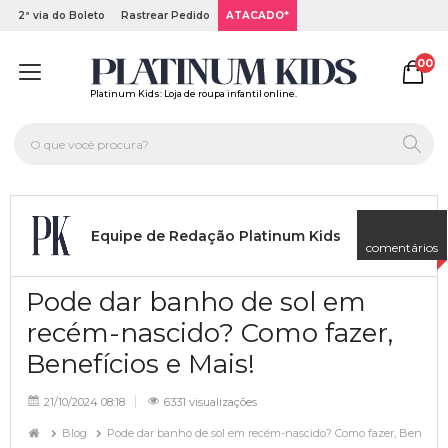
2ª via do Boleto
Rastrear Pedido
ATACADO*
00
Platinum Kids: Loja de roupa infantil online.
Equipe de Redação Platinum Kids
comentários
Pode dar banho de sol em
recém-nascido? Como fazer,
Benefícios e Mais!
21/10/2024 08:18
6331 visualizações
Blog
Pode dar banho de sol em recém-nascido? Como fazer, Benefício