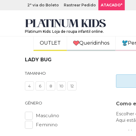
2ª via do Boleto
Rastrear Pedido
ATACADO*
Platinum Kids: Loja de roupa infantil online.
OUTLET
Queridinhos
Pe
LADY BUG
TAMANHO
4
6
8
10
12
GÊNERO
Como e
Escolher 
Masculino
Aqui estã
Feminino
Med