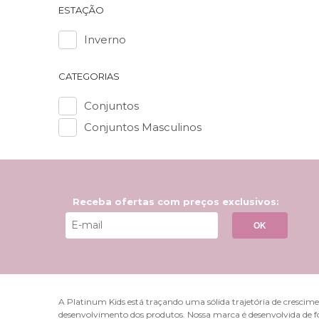
mét
ESTAÇÃO
Con
esp
Inverno
tam
Con
CATEGORIAS
par
ape
Conjuntos
Ava
pod
Conjuntos Masculinos
fle
Ler
tem
Con
cam
Receba ofertas com preços exclusivos:
pre
OK
Seguir es
criança, 
algo que
Como c
A Platinum Kids está traçando uma sólida trajetória de crescimen
desenvolvimento dos produtos. Nossa marca é desenvolvida de f
Cuidar a