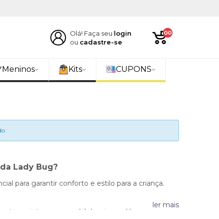
Olá! Faça seu
login
00
ou
cadastre-se
Meninos
Kits
CUPONS
o.
 da Lady Bug?
 para garantir conforto e estilo para a criança.
ler mais
usto, a cintura e o quadril da criança. Use uma fita