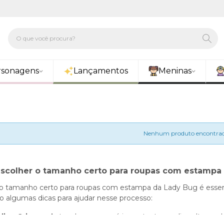
rsonagens
Lançamentos
Meninas
Nenhum produto encontrad
scolher o tamanho certo para roupas com estampa
o tamanho certo para roupas com estampa da Lady Bug é essencial
o algumas dicas para ajudar nesse processo:
ir a Criança
: Antes de comprar, é importante medir a altura, o b