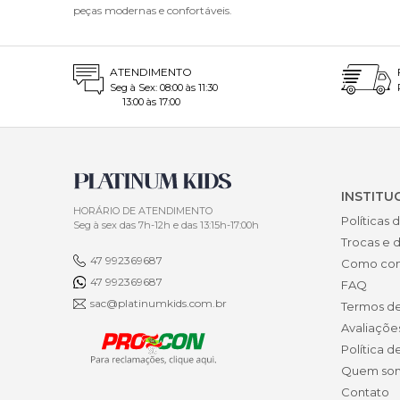
peças modernas e confortáveis.
evitar o 
Lav
out
ATENDIMENTO
Esc
Seg à Sex: 08:00 às 11:30
13:00 às 17:00
águ
Usa
Pro
Evi
ou 
INSTITU
som
HORÁRIO DE ATENDIMENTO
Pas
Políticas 
Seg à sex das 7h-12h e das 13:15h-17:00h
pas
Trocas e 
Gua
47 992369687
Como co
est
47 992369687
FAQ
Tra
sac@platinumkids.com.br
Termos d
esp
Avaliaçõe
dir
Política d
Seguindo
Quem so
permitind
Contato