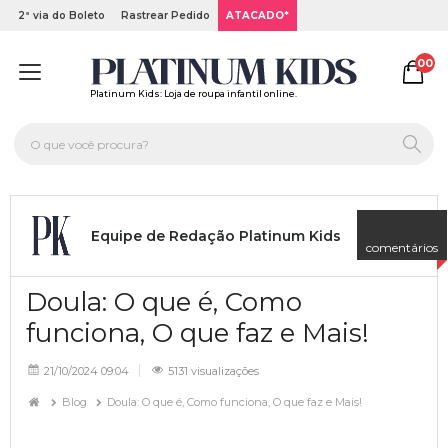
2ª via do Boleto
Rastrear Pedido
ATACADO*
00
Platinum Kids: Loja de roupa infantil online.
Equipe de Redação Platinum Kids
comentários
Doula: O que é, Como
funciona, O que faz e Mais!
21/10/2024 09:04
5131 visualizações
Blog
Doula: O que é, Como funciona, O que faz e Mais!