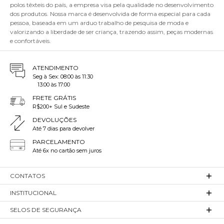
polos têxteis do país, a empresa visa pela qualidade no desenvolvimento
dos produtos. Nossa marca é desenvolvida de forma especial para cada
pessoa, baseada em um arduo trabalho de pesquisa de moda e
valorizando a liberdade de ser criança, trazendo assim, peças modernas
e confortáveis.
ATENDIMENTO
Seg à Sex: 08:00 às 11:30
13:00 às 17:00
FRETE GRÁTIS
R$200+ Sul e Sudeste
DEVOLUÇÕES
Até 7 dias para devolver
PARCELAMENTO
Até 6x no cartão sem juros
CONTATOS
INSTITUCIONAL
SELOS DE SEGURANÇA