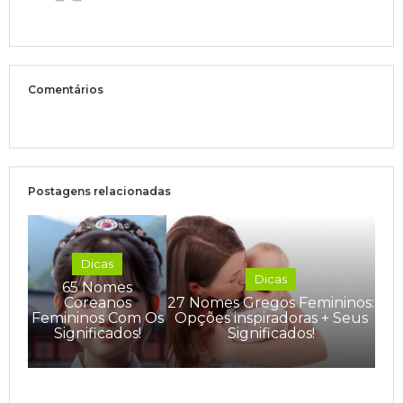
Comentários
Postagens relacionadas
Dicas
Dicas
65 Nomes
Coreanos
27 Nomes Gregos Femininos:
Femininos Com Os
Opções inspiradoras + Seus
Significados!
Significados!