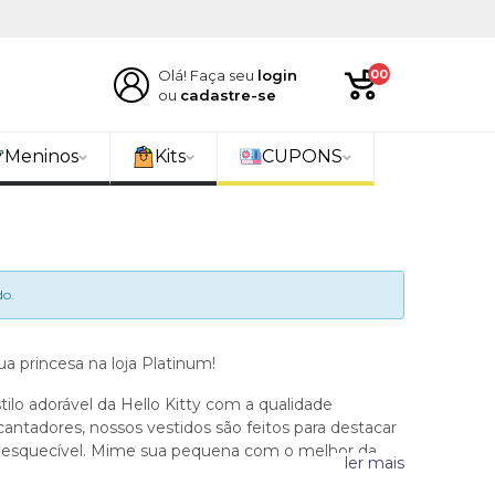
Olá! Faça seu
login
00
ou
cadastre-se
Meninos
Kits
CUPONS
o.
ua princesa na loja Platinum!
lo adorável da Hello Kitty com a qualidade
ntadores, nossos vestidos são feitos para destacar
nesquecível. Mime sua pequena com o melhor da
ler mais