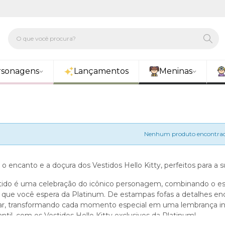
rsonagens
Lançamentos
Meninas
Nenhum produto encontrad
o encanto e a doçura dos Vestidos Hello Kitty, perfeitos para a s
ido é uma celebração do icônico personagem, combinando o esti
ue você espera da Platinum. De estampas fofas a detalhes enca
ar, transformando cada momento especial em uma lembrança i
ntil, com os Vestidos Hello Kitty exclusivos da Platinum!