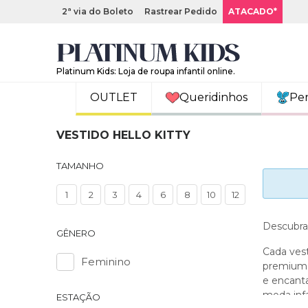
2ª via do Boleto
Rastrear Pedido
ATACADO*
Platinum Kids: Loja de roupa infantil online.
OUTLET
Queridinhos
Pe
VESTIDO HELLO KITTY
TAMANHO
1
2
3
4
6
8
10
12
Descubra 
GÊNERO
Cada vest
Feminino
premium q
e encant
moda infa
ESTAÇÃO