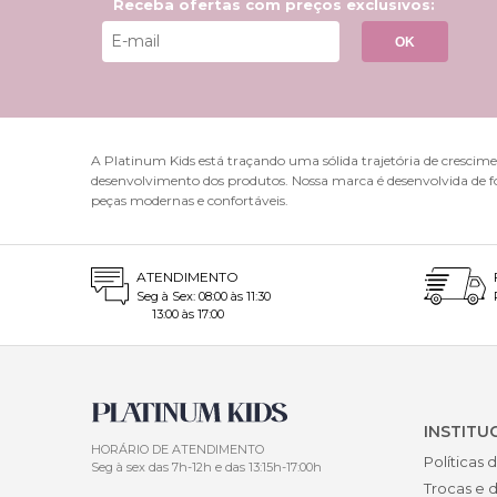
Receba ofertas com preços exclusivos:
Nos dias 
estiloso.
OK
Acessór
Increment
mesmo uma
Look Fe
A Platinum Kids está traçando uma sólida trajetória de crescimen
desenvolvimento dos produtos. Nossa marca é desenvolvida de f
Para ocas
peças modernas e confortáveis.
sapatos m
Estilo Ve
ATENDIMENTO
Experimen
Seg à Sex: 08:00 às 11:30
visual ma
13:00 às 17:00
Por que
Ter um ve
Cada peç
Platinum 
INSTITU
momentos
HORÁRIO DE ATENDIMENTO
Políticas 
Seg à sex das 7h-12h e das 13:15h-17:00h
cada eve
Trocas e 