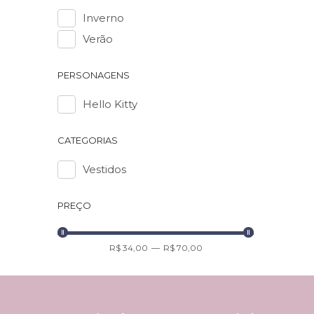
Conheça 
Inverno
Qualida
Verão
Na Platin
cuidados
PERSONAGENS
Priorizam
Hello Kitty
oferecer 
confiar 
CATEGORIAS
Como us
Vestidos
Os vestid
pequena. 
PREÇO
Aqui estã
Casual 
R$ 34,00
—
R$ 70,00
Combine o
parque ou
Adicio