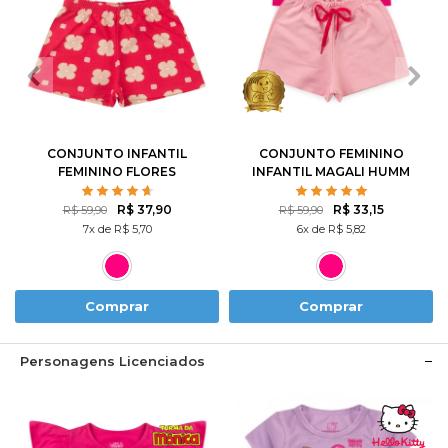
2
3
4
6
8
1
2
3
4
6
10
12
8
10
CONJUNTO INFANTIL
CONJUNTO FEMININO
FEMININO FLORES
INFANTIL MAGALI HUMM
ROTATIVAS
AMO MELANCIA- TURMA
DA MÔNICA
R$ 37,90
R$ 33,15
R$ 59,90
R$ 59,90
7x de R$ 5,70
6x de R$ 5,82
Comprar
Comprar
Personagens Licenciados