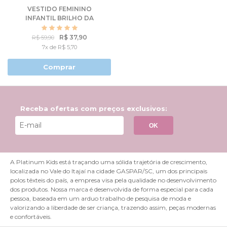
VESTIDO FEMININO
INFANTIL BRILHO DA
AMIZADE - HELLO KITTY
R$ 37,90
R$ 59,90
7x de R$ 5,70
Comprar
Receba ofertas com preços exclusivos:
OK
A Platinum Kids está traçando uma sólida trajetória de crescimento,
localizada no Vale do Itajaí na cidade GASPAR/SC, um dos principais
polos têxteis do país, a empresa visa pela qualidade no desenvolvimento
dos produtos. Nossa marca é desenvolvida de forma especial para cada
pessoa, baseada em um arduo trabalho de pesquisa de moda e
valorizando a liberdade de ser criança, trazendo assim, peças modernas
e confortáveis.