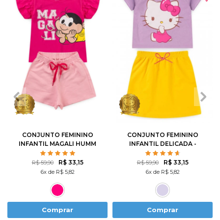
1
2
3
4
6
1
2
3
4
6
8
10
8
10
12
CONJUNTO FEMININO
CONJUNTO FEMININO
INFANTIL MAGALI HUMM
INFANTIL DELICADA -
AMO MELANCIA- TURMA
HELLO KITTY
DA MÔNICA
R$ 33,15
R$ 33,15
R$ 59,90
R$ 59,90
6x de R$ 5,82
6x de R$ 5,82
Comprar
Comprar