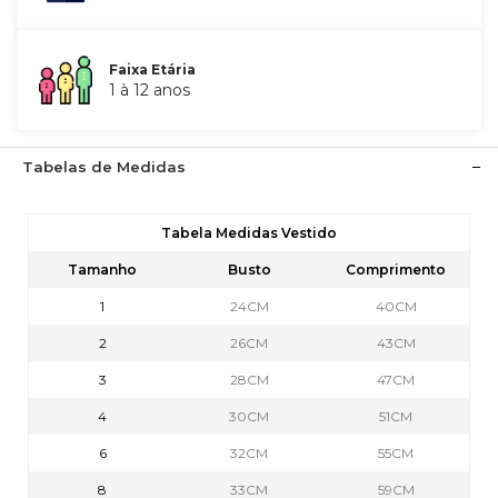
Faixa Etária
1 à 12 anos
Tabelas de Medidas
Tabela Medidas Vestido
Tamanho
Busto
Comprimento
1
24CM
40CM
2
26CM
43CM
3
28CM
47CM
4
30CM
51CM
6
32CM
55CM
8
33CM
59CM