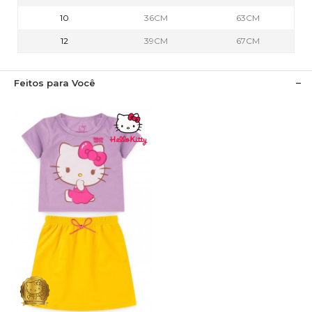
10
36CM
63CM
12
39CM
67CM
Feitos para Você
1
2
3
4
6
8
10
12