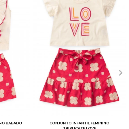
10
12
1
2
3
4
6
8
10
12
INO BABADO
CONJUNTO INFANTIL FEMININO
TRIPLICATE LOVE