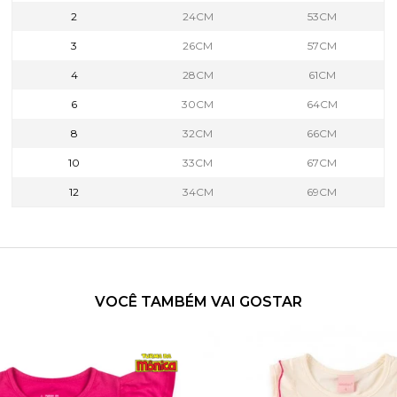
2
24CM
53CM
3
26CM
57CM
4
28CM
61CM
6
30CM
64CM
8
32CM
66CM
10
33CM
67CM
12
34CM
69CM
VOCÊ TAMBÉM VAI GOSTAR