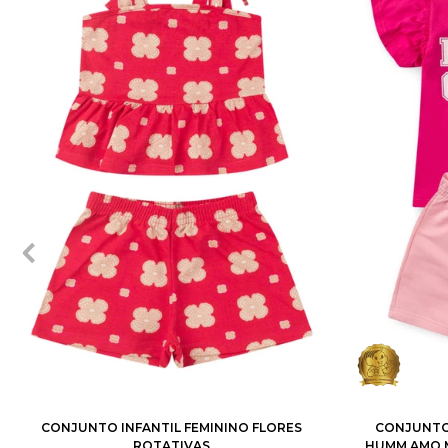
2
3
4
6
8
10
12
1
2
CONJUNTO INFANTIL FEMININO FLORES
CONJUNTO 
ROTATIVAS
HUMM AMO M