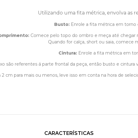
Utilizando uma fita métrica, envolva as 
Busto:
Enrole a fita métrica em torno 
omprimento
:
Comece pelo topo do ombro e meça até chegar 
Quando for calça, short ou saia, comece m
Cintura:
Enrole a fita métrica em tor
o são referentes á parte frontal da peça, então busto e cintura v
1 á 2 cm para mais ou menos, leve isso em conta na hora de sele
CARACTERÍSTICAS