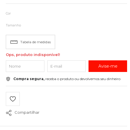
Cor
Tamanho
Tabela de medidas
Ops, produto indisponível!
Avise-me
Compra segura,
receba o produto ou devolvemos seu dinheiro
Compartilhar