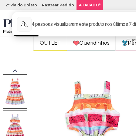
2ª via do Boleto
Rastrear Pedido
ATACADO*
Platinum Kids: Loja de roupa infantil online.
OUTLET
Queridinhos
Pe