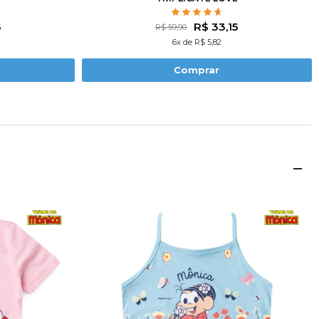
5
R$ 33,15
R$ 59,90
6x de R$ 5,82
Comprar