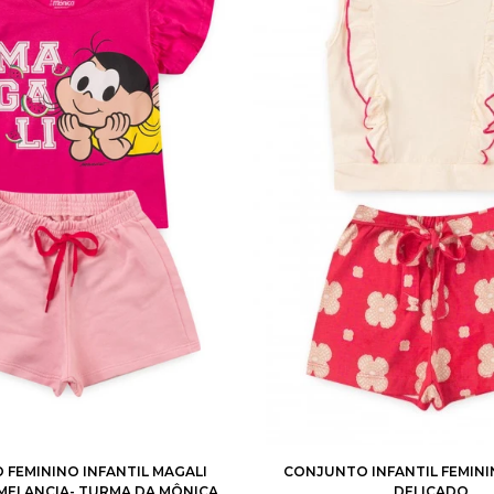
3
4
6
8
10
2
3
4
6
8
FEMININO INFANTIL MAGALI
CONJUNTO INFANTIL FEMIN
ELANCIA- TURMA DA MÔNICA
DELICADO