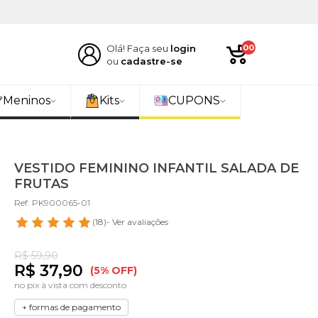
Olá! Faça seu
login
00
ou
cadastre-se
Meninos
Kits
CUPONS
VESTIDO FEMININO INFANTIL SALADA DE
FRUTAS
Ref: PK900065-01
(18)
- Ver avaliações
R$ 59,90
R$ 37,90
(5% OFF)
no pix à vista com desconto
+ formas de pagamento