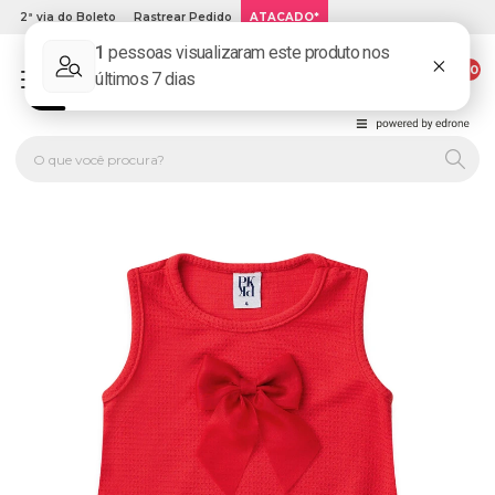
2ª via do Boleto
Rastrear Pedido
ATACADO*
00
PLATINUM KIDS: LOJA DE ROUPA INFANTIL ONLINE.