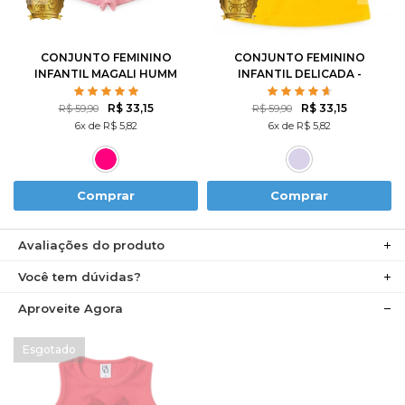
8
10
8
10
12
CONJUNTO FEMININO
CONJUNTO FEMININO
INFANTIL MAGALI HUMM
INFANTIL DELICADA -
AMO MELANCIA- TURMA
HELLO KITTY
DA MÔNICA
R$ 33,15
R$ 33,15
R$ 59,90
R$ 59,90
6x de R$ 5,82
6x de R$ 5,82
Comprar
Comprar
Avaliações do produto
Você tem dúvidas?
Aproveite Agora