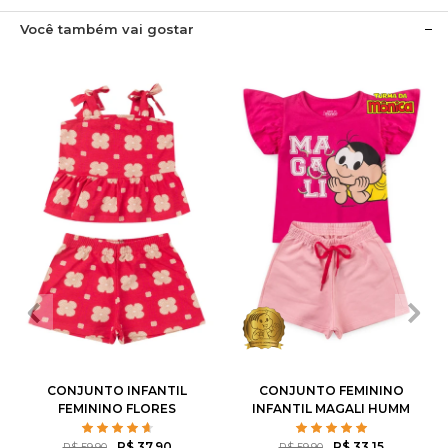
Você também vai gostar
2
3
4
6
8
1
2
3
4
6
10
12
8
10
CONJUNTO INFANTIL
CONJUNTO FEMININO
FEMININO FLORES
INFANTIL MAGALI HUMM
ROTATIVAS
AMO MELANCIA- TURMA
DA MÔNICA
R$ 37,90
R$ 33,15
R$ 59,90
R$ 59,90