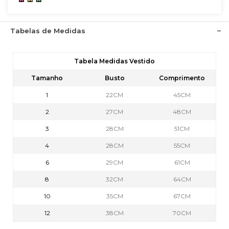
Tabelas de Medidas
Tabela Medidas Vestido
Tamanho
Busto
Comprimento
1
22CM
45CM
2
27CM
48CM
3
28CM
51CM
4
28CM
55CM
6
29CM
61CM
8
32CM
64CM
10
35CM
67CM
12
38CM
70CM