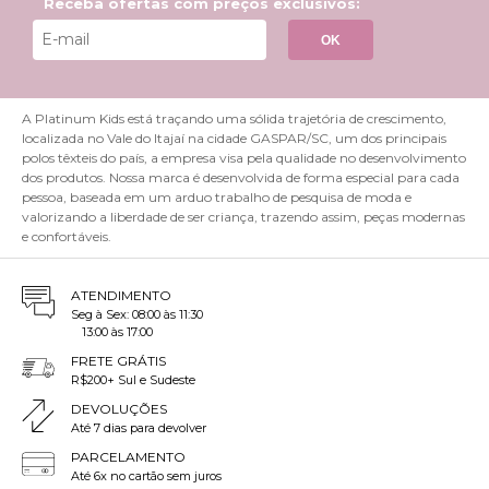
Receba ofertas com preços exclusivos:
OK
A Platinum Kids está traçando uma sólida trajetória de crescimento,
localizada no Vale do Itajaí na cidade GASPAR/SC, um dos principais
polos têxteis do país, a empresa visa pela qualidade no desenvolvimento
dos produtos. Nossa marca é desenvolvida de forma especial para cada
pessoa, baseada em um arduo trabalho de pesquisa de moda e
valorizando a liberdade de ser criança, trazendo assim, peças modernas
e confortáveis.
ATENDIMENTO
Seg à Sex: 08:00 às 11:30
13:00 às 17:00
FRETE GRÁTIS
R$200+ Sul e Sudeste
DEVOLUÇÕES
Até 7 dias para devolver
PARCELAMENTO
Até 6x no cartão sem juros