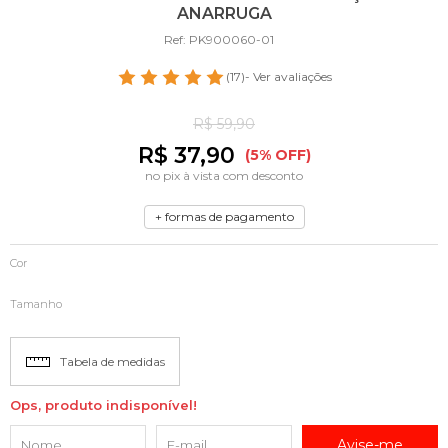
ANARRUGA
Ref: PK900060-01
(17)
- Ver avaliações
R$ 59,90
R$ 37,90
(5% OFF)
no pix à vista com desconto
+ formas de pagamento
Cor
Tamanho
Tabela de medidas
Ops, produto indisponível!
Avise-me