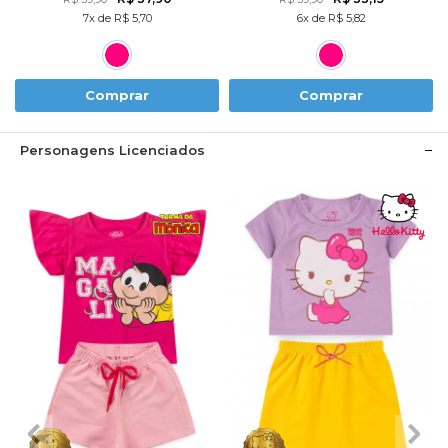
7x de R$ 5,70
6x de R$ 5,82
Comprar
Comprar
Personagens Licenciados
1
2
3
4
6
1
2
3
4
6