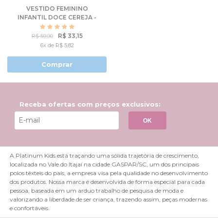
VESTIDO FEMININO
INFANTIL DOCE CEREJA -
HELLO KITTY
R$ 33,15
R$ 59,90
6x de R$ 5,82
Comprar
Receba ofertas com preços exclusivos:
OK
A Platinum Kids está traçando uma sólida trajetória de crescimento,
localizada no Vale do Itajaí na cidade GASPAR/SC, um dos principais
polos têxteis do país, a empresa visa pela qualidade no desenvolvimento
dos produtos. Nossa marca é desenvolvida de forma especial para cada
pessoa, baseada em um arduo trabalho de pesquisa de moda e
valorizando a liberdade de ser criança, trazendo assim, peças modernas
e confortáveis.