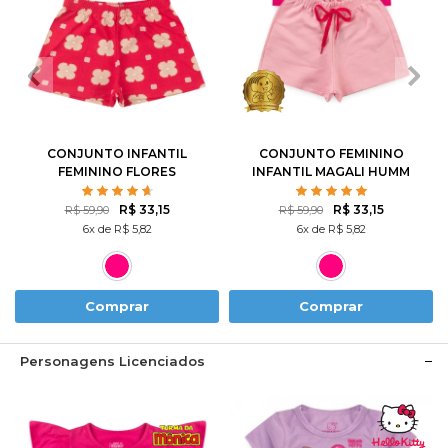
2
3
4
6
8
1
2
3
4
6
10
12
8
10
CONJUNTO INFANTIL
CONJUNTO FEMININO
FEMININO FLORES
INFANTIL MAGALI HUMM
ROTATIVAS
AMO MELANCIA- TURMA
DA MÔNICA
R$ 33,15
R$ 33,15
R$ 59,90
R$ 59,90
6x de R$ 5,82
6x de R$ 5,82
Comprar
Comprar
Personagens Licenciados