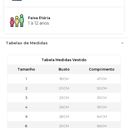
Faixa Etária
1 à 12 anos
Tabelas de Medidas
Tabela Medidas Vestido
Tamanho
Busto
Comprimento
1
18CM
47CM
2
20CM
50CM
3
23CM
53CM
4
26CM
59CM
6
28CM
64CM
8
29CM
66CM