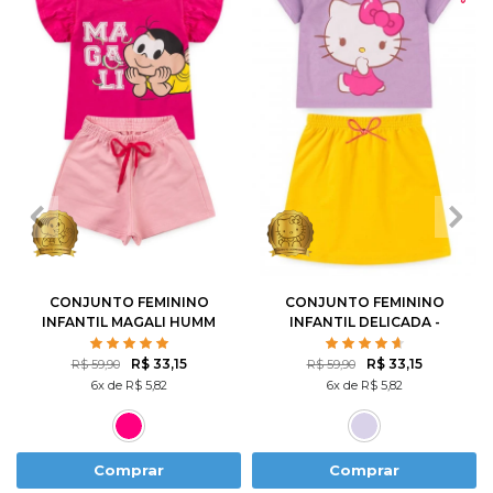
1
2
3
4
6
1
2
3
4
6
8
10
8
10
12
CONJUNTO FEMININO
CONJUNTO FEMININO
INFANTIL MAGALI HUMM
INFANTIL DELICADA -
AMO MELANCIA- TURMA
HELLO KITTY
DA MÔNICA
R$ 33,15
R$ 33,15
R$ 59,90
R$ 59,90
6x de R$ 5,82
6x de R$ 5,82
Comprar
Comprar