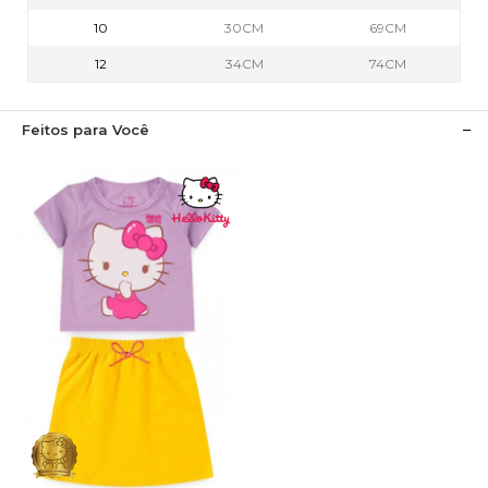
10
30CM
69CM
12
34CM
74CM
Feitos para Você
1
2
3
4
6
8
10
12