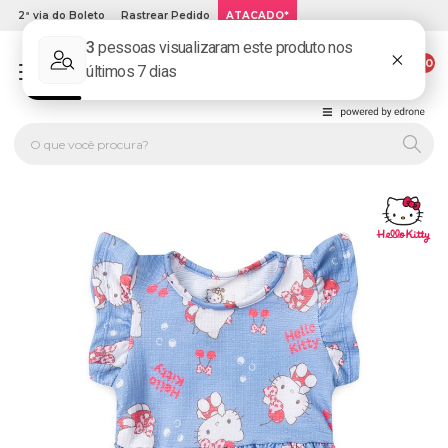
2ª via do Boleto
Rastrear Pedido
ATACADO*
00
PLATINUM KIDS: LOJA DE ROUPA INFANTIL ONLINE.