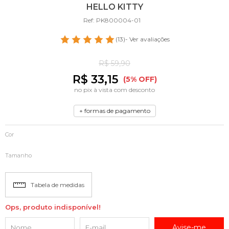
HELLO KITTY
Ref: PK800004-01
(13)
- Ver avaliações
R$ 59,90
R$ 33,15
(5% OFF)
no pix à vista com desconto
+ formas de pagamento
Cor
Tamanho
Tabela de medidas
Ops, produto indisponível!
Avise-me