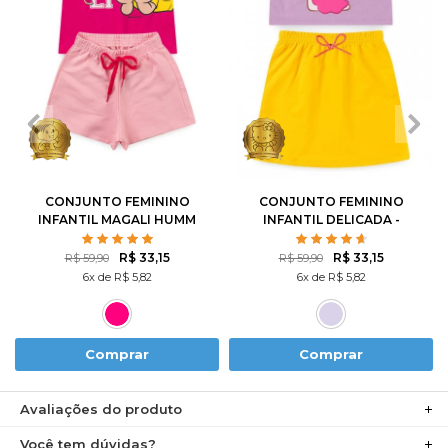
1
2
3
4
6
1
2
3
4
6
8
10
8
10
12
CONJUNTO FEMININO
CONJUNTO FEMININO
INFANTIL MAGALI HUMM
INFANTIL DELICADA -
AMO MELANCIA- TURMA
HELLO KITTY
DA MÔNICA
R$ 33,15
R$ 33,15
R$ 59,90
R$ 59,90
6x de R$ 5,82
6x de R$ 5,82
Comprar
Comprar
Avaliações do produto
Você tem dúvidas?