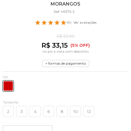
MORANGOS
Ref: MI375-2
(9)
- Ver avaliações
R$ 59,90
R$ 33,15
(5% OFF)
no pix à vista com desconto
+ formas de pagamento
Cor
Tamanho
2
3
4
6
8
10
12