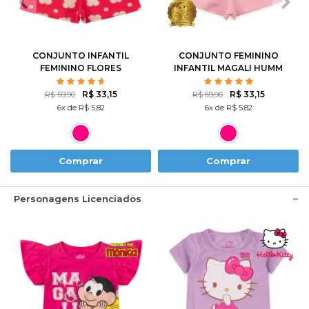
2
3
4
6
8
1
2
3
4
6
10
12
8
10
CONJUNTO INFANTIL
CONJUNTO FEMININO
FEMININO FLORES
INFANTIL MAGALI HUMM
ROTATIVAS
AMO MELANCIA- TURMA
DA MÔNICA
R$ 33,15
R$ 33,15
R$ 59,90
R$ 59,90
6x de R$ 5,82
6x de R$ 5,82
Comprar
Comprar
Personagens Licenciados