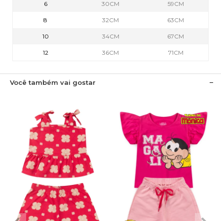
6
30CM
59CM
8
32CM
63CM
10
34CM
67CM
12
36CM
71CM
Você também vai gostar