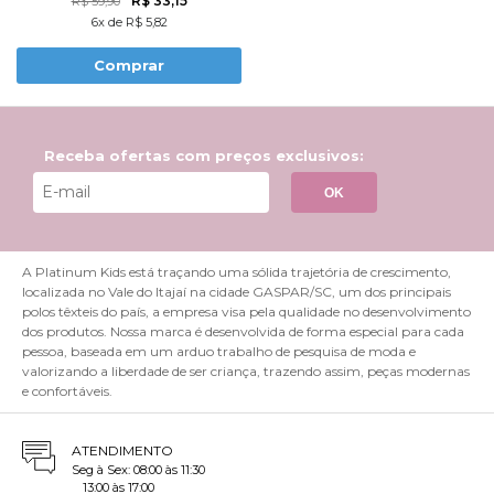
R$ 33,15
R$ 59,90
6x de R$ 5,82
Comprar
Receba ofertas com preços exclusivos:
OK
A Platinum Kids está traçando uma sólida trajetória de crescimento,
localizada no Vale do Itajaí na cidade GASPAR/SC, um dos principais
polos têxteis do país, a empresa visa pela qualidade no desenvolvimento
dos produtos. Nossa marca é desenvolvida de forma especial para cada
pessoa, baseada em um arduo trabalho de pesquisa de moda e
valorizando a liberdade de ser criança, trazendo assim, peças modernas
e confortáveis.
ATENDIMENTO
Seg à Sex: 08:00 às 11:30
13:00 às 17:00