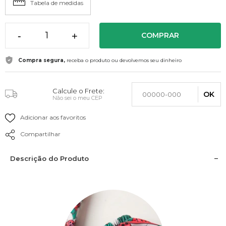
Tabela de medidas
-
+
COMPRAR
Compra segura,
receba o produto ou devolvemos seu dinheiro
Calcule o Frete:
OK
Não sei o meu CEP
Adicionar aos favoritos
Compartilhar
Descrição do Produto