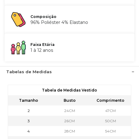
Composição
96% Poliéster 4% Elastano
Faixa Etária
1 à 12 anos
Tabelas de Medidas
Tabela de Medidas Vestido
Tamanho
Busto
Comprimento
2
24CM
47CM
3
26CM
50CM
4
28CM
54CM