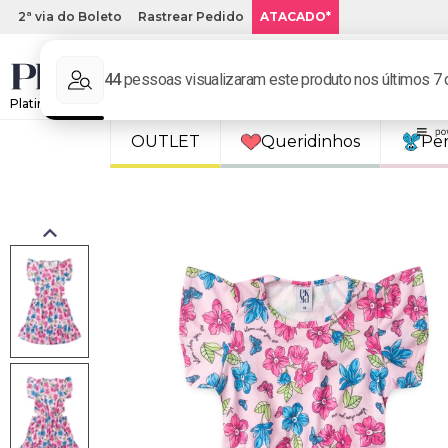
2ª via do Boleto
Rastrear Pedido
ATACADO*
Platinum Kids: Loja de roupa infantil online.
OUTLET
Queridinhos
Pe