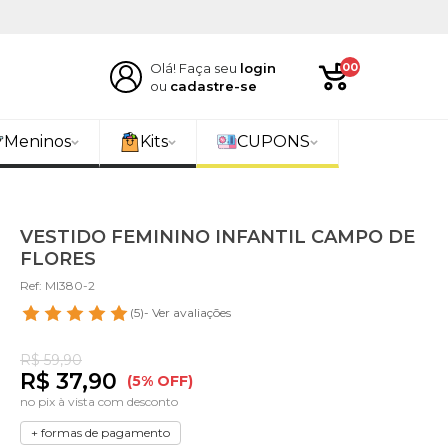
Olá! Faça seu
login
00
ou
cadastre-se
Meninos
Kits
CUPONS
VESTIDO FEMININO INFANTIL CAMPO DE
FLORES
Ref: MI380-2
(5)
- Ver avaliações
R$ 59,90
R$ 37,90
(5% OFF)
no pix à vista com desconto
+ formas de pagamento