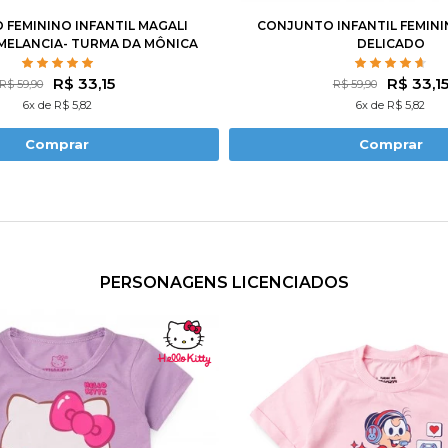
FEMININO INFANTIL MAGALI
CONJUNTO INFANTIL FEMIN
ELANCIA- TURMA DA MÔNICA
DELICADO
R$ 33,15
R$ 33,1
R$ 59,90
R$ 59,90
6x de R$ 5,82
6x de R$ 5,82
Comprar
Comprar
PERSONAGENS LICENCIADOS