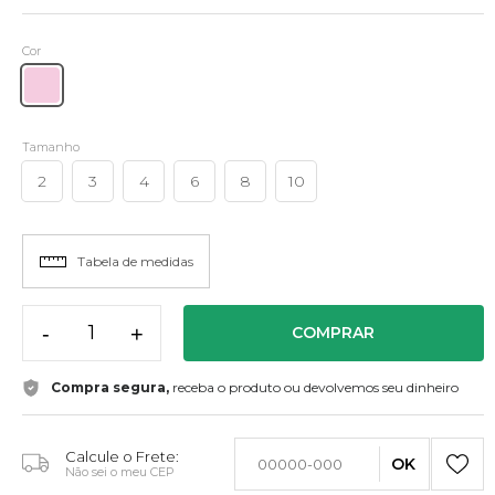
Cor
Tamanho
2
3
4
6
8
10
Tabela de medidas
-
+
COMPRAR
Compra segura,
receba o produto ou devolvemos seu dinheiro
Calcule o Frete:
OK
Não sei o meu CEP