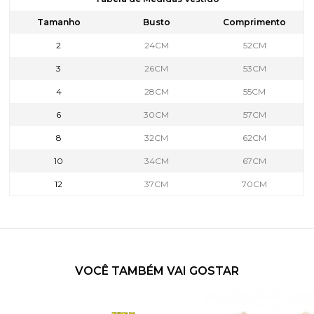
Tamanho
Busto
Comprimento
2
24CM
52CM
3
26CM
53CM
4
28CM
55CM
6
30CM
57CM
8
32CM
62CM
10
34CM
67CM
12
37CM
70CM
VOCÊ TAMBÉM VAI GOSTAR