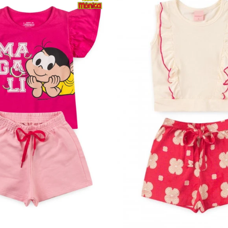
3
4
6
8
10
2
3
4
6
8