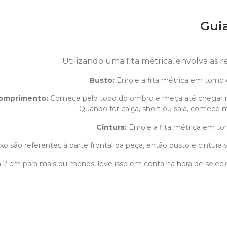
Gui
Utilizando uma fita métrica, envolva as 
Busto:
Enrole a fita métrica em torno 
omprimento
:
Comece pelo topo do ombro e meça até chegar 
Quando for calça, short ou saia, comece m
Cintura:
Enrole a fita métrica em tor
o são referentes á parte frontal da peça, então busto e cintura v
1 á 2 cm para mais ou menos, leve isso em conta na hora de sele