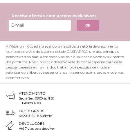
Receba ofertas com preços exclusivos:
OK
A Platinum Kids está traçando uma sólida trajetória de crescimento,
localizada no Vale do Itajaí na cidade GASPAR/SC, um dos principais
polos têxteis do país, a empresa visa pela qualidade no desenvolvimento
dos produtos. Nossa marca é desenvolvida de forma especial para cada
pessoa, baseada em um arduo trabalho de pesquisa de moda e
valorizando a liberdade de ser criança, trazendo assim, peças modernas
e confortáveis.
ATENDIMENTO
Seg à Sex: 08:00 às 11:30
13:00 às 17:00
FRETE GRÁTIS
R$200+ Sul e Sudeste
DEVOLUÇÕES
Até 7 dias para devolver