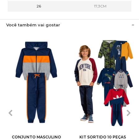
26
17,3CM
Você também vai gostar
1
2
3
4
6
1
2
3
4
6
8
10
12
8
10
12
14
CONJUNTO MASCULINO
KIT SORTIDO 10 PEÇAS