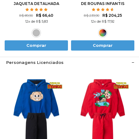
JAQUETA DETALHADA
DE ROUPAS INFANTIS
MASCULINO INVERNO - 5
CASACOS + 5 CALÇAS
R$ 66,40
R$ 204,25
R$ 89,90
R$ 239,90
12x de R$ 5,83
12x de R$ 17,92
Comprar
Comprar
Personagens Licenciados