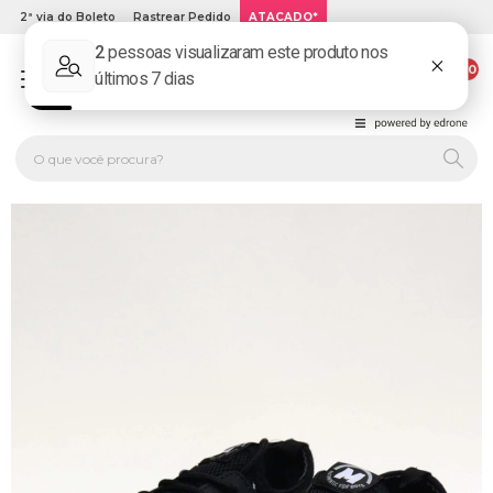
2ª via do Boleto
Rastrear Pedido
ATACADO*
00
PLATINUM KIDS: LOJA DE ROUPA INFANTIL ONLINE.