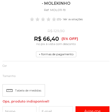
- MOLEKINHO
Ref: MOL011-19
(0)
- Ver avaliações
R$ 129,90
R$ 66,40
(5% OFF)
no pix à vista com desconto
+ formas de pagamento
Cor
Tamanho
Tabela de medidas
Ops, produto indisponível!
Avise-me