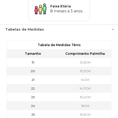
Faixa Etária
8 meses à 3 anos
Tabelas de Medidas
Tabela de Medidas Tênis
Tamanho
Comprimento Palmilha
19
12,6CM
20
13,3CM
21
14CM
22
14,7CM
23
15,4CM
24
16CM
25
16,6CM