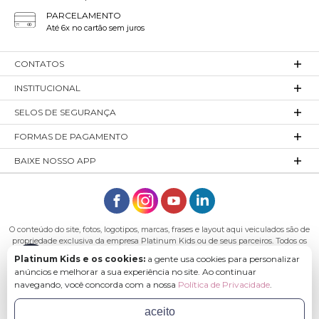
PARCELAMENTO
Até 6x no cartão sem juros
CONTATOS
INSTITUCIONAL
SELOS DE SEGURANÇA
FORMAS DE PAGAMENTO
BAIXE NOSSO APP
O conteúdo do site, fotos, logotipos, marcas, frases e layout aqui veiculados são de
propriedade exclusiva da empresa Platinum Kids ou de seus parceiros. Todos os
direitos reservados. Platinum Kids - Platinum Indústria de Confecções LTDA -
Platinum Kids e os cookies:
a gente usa cookies para personalizar
CNPJ: 27.180.131/0001-54 Endereço: Rod. Ivo Silveira, n° 7505 - Bateias, Gaspar - SC,
anúncios e melhorar a sua experiência no site. Ao continuar
89113-040
navegando, você concorda com a nossa
Política de Privacidade
.
aceito