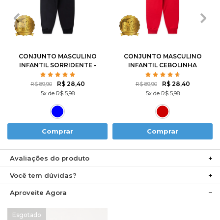
1
2
3
4
6
1
2
3
4
6
8
10
12
8
10
12
CONJUNTO MASCULINO
CONJUNTO MASCULINO
INFANTIL SORRIDENTE -
INFANTIL CEBOLINHA
TURMA DA MÔNICA
SKATISTA - TURMA DA
MÔNICA
R$ 28,40
R$ 28,40
R$ 89,90
R$ 89,90
5x de R$ 5,98
5x de R$ 5,98
Comprar
Comprar
Avaliações do produto
Você tem dúvidas?
Aproveite Agora