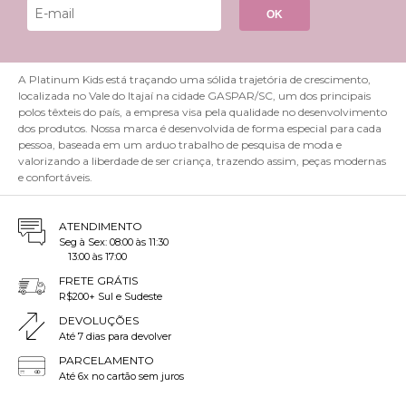
OK
A Platinum Kids está traçando uma sólida trajetória de crescimento,
localizada no Vale do Itajaí na cidade GASPAR/SC, um dos principais
polos têxteis do país, a empresa visa pela qualidade no desenvolvimento
dos produtos. Nossa marca é desenvolvida de forma especial para cada
pessoa, baseada em um arduo trabalho de pesquisa de moda e
valorizando a liberdade de ser criança, trazendo assim, peças modernas
e confortáveis.
ATENDIMENTO
Seg à Sex: 08:00 às 11:30
13:00 às 17:00
FRETE GRÁTIS
R$200+ Sul e Sudeste
DEVOLUÇÕES
Até 7 dias para devolver
PARCELAMENTO
Até 6x no cartão sem juros