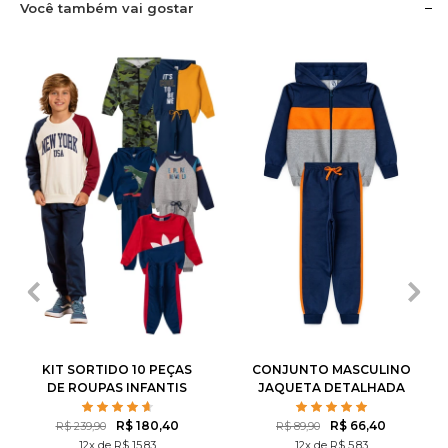
Você também vai gostar
1
2
3
4
6
1
2
3
4
6
8
10
12
14
8
10
12
KIT SORTIDO 10 PEÇAS
CONJUNTO MASCULINO
DE ROUPAS INFANTIS
JAQUETA DETALHADA
MASCULINO INVERNO - 5
CASACOS + 5 CALÇAS
R$ 180,40
R$ 66,40
R$ 239,90
R$ 89,90
12x de R$ 15,83
12x de R$ 5,83