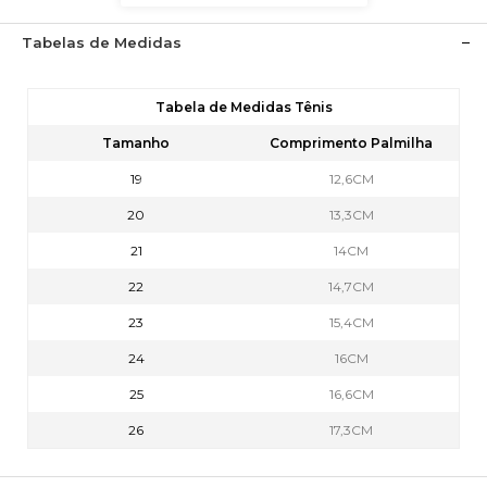
Tabelas de Medidas
Tabela de Medidas Tênis
Tamanho
Comprimento Palmilha
19
12,6CM
20
13,3CM
21
14CM
22
14,7CM
23
15,4CM
24
16CM
25
16,6CM
26
17,3CM