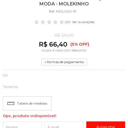
MODA - MOLEKINHO
Ref: MOL040-19
(0)
- Ver avaliações
R$ 129,90
R$ 66,40
(5% OFF)
no pix à vista com desconto
+ formas de pagamento
Cor
Tamanho
Tabela de medidas
Ops, produto indisponível!
Avise-me