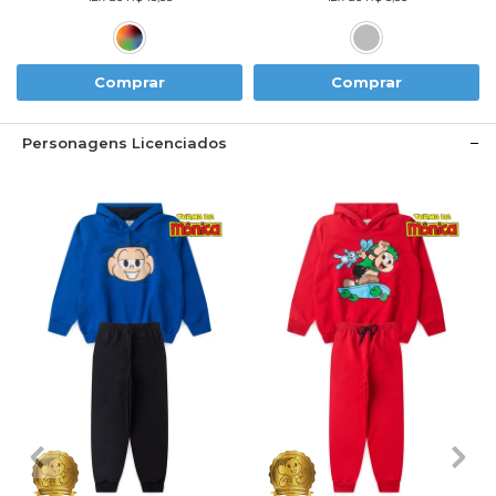
Comprar
Comprar
Personagens Licenciados
1
2
3
4
6
1
2
3
4
6