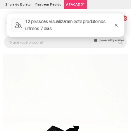
2ª via do Boleto
Rastrear Pedido
ATACADO*
00
PLATINUM KIDS: LOJA DE ROUPA INFANTIL ONLINE.