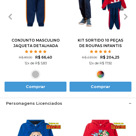
1
2
3
4
6
1
2
3
4
6
8
10
12
8
10
12
14
CONJUNTO MASCULINO
KIT SORTIDO 10 PEÇAS
JAQUETA DETALHADA
DE ROUPAS INFANTIS
MASCULINO INVERNO - 5
CASACOS + 5 CALÇAS
R$ 66,40
R$ 204,25
R$ 89,90
R$ 239,90
12x de R$ 5,83
12x de R$ 17,92
Comprar
Comprar
Personagens Licenciados