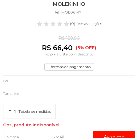
MOLEKINHO
Ref: MOL061-17
(0)
- Ver avaliações
R$ 129,90
R$ 66,40
(5% OFF)
no pix à vista com desconto
+ formas de pagamento
Cor
Tamanho
Tabela de medidas
Ops, produto indisponível!
Avise-me