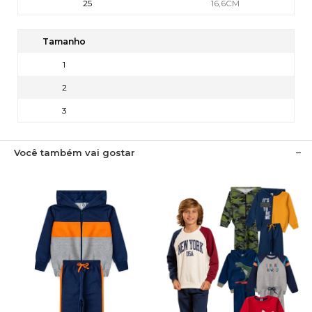
25
16,6CM
Tamanho
1
2
3
Você também vai gostar