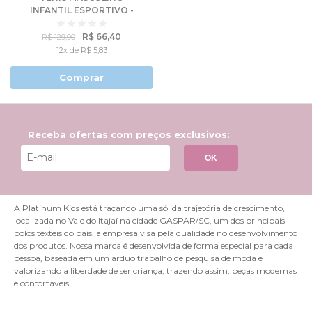
INFANTIL ESPORTIVO -
MOLEKINHO
R$ 66,40
R$ 129,90
12x de R$ 5,83
Comprar
Receba ofertas com preços exclusivos:
OK
A Platinum Kids está traçando uma sólida trajetória de crescimento,
localizada no Vale do Itajaí na cidade GASPAR/SC, um dos principais
polos têxteis do país, a empresa visa pela qualidade no desenvolvimento
dos produtos. Nossa marca é desenvolvida de forma especial para cada
pessoa, baseada em um arduo trabalho de pesquisa de moda e
valorizando a liberdade de ser criança, trazendo assim, peças modernas
e confortáveis.