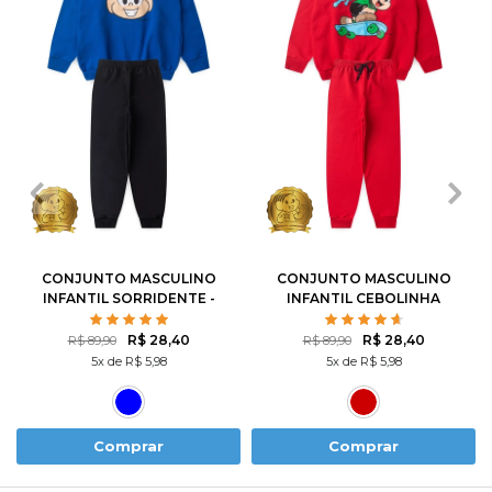
1
2
3
4
6
1
2
3
4
6
8
10
12
8
10
12
CONJUNTO MASCULINO
CONJUNTO MASCULINO
INFANTIL SORRIDENTE -
INFANTIL CEBOLINHA
TURMA DA MÔNICA
SKATISTA - TURMA DA
MÔNICA
R$ 28,40
R$ 28,40
R$ 89,90
R$ 89,90
5x de R$ 5,98
5x de R$ 5,98
Comprar
Comprar