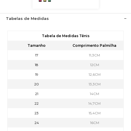
Tabelas de Medidas
Tabela de Medidas Tênis
Tamanho
Comprimento Palmilha
17
11,3CM
18
12CM
19
12,6CM
20
13,3CM
21
14CM
22
14,7CM
23
15,4CM
24
16CM