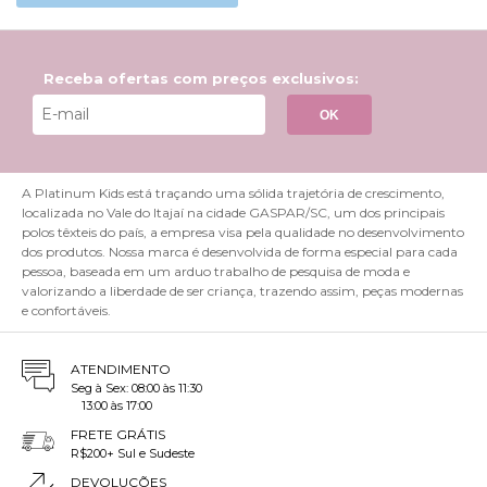
Receba ofertas com preços exclusivos:
OK
A Platinum Kids está traçando uma sólida trajetória de crescimento,
localizada no Vale do Itajaí na cidade GASPAR/SC, um dos principais
polos têxteis do país, a empresa visa pela qualidade no desenvolvimento
dos produtos. Nossa marca é desenvolvida de forma especial para cada
pessoa, baseada em um arduo trabalho de pesquisa de moda e
valorizando a liberdade de ser criança, trazendo assim, peças modernas
e confortáveis.
ATENDIMENTO
Seg à Sex: 08:00 às 11:30
13:00 às 17:00
FRETE GRÁTIS
R$200+ Sul e Sudeste
DEVOLUÇÕES