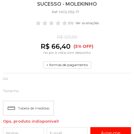
SUCESSO - MOLEKINHO
Ref: MOL052-17
(0)
- Ver avaliações
R$ 129,90
R$ 66,40
(5% OFF)
no pix à vista com desconto
+ formas de pagamento
Cor
Tamanho
Tabela de medidas
Ops, produto indisponível!
Avise-me