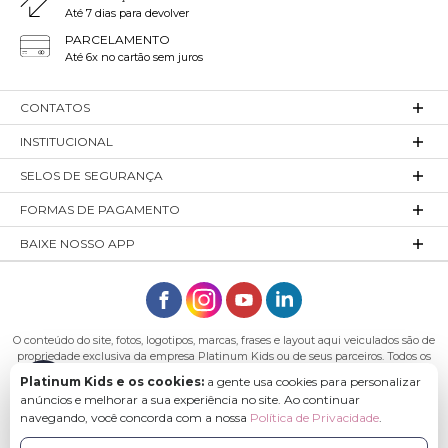
Até 7 dias para devolver
PARCELAMENTO
Até 6x no cartão sem juros
CONTATOS
INSTITUCIONAL
SELOS DE SEGURANÇA
FORMAS DE PAGAMENTO
BAIXE NOSSO APP
O conteúdo do site, fotos, logotipos, marcas, frases e layout aqui veiculados são de
propriedade exclusiva da empresa Platinum Kids ou de seus parceiros. Todos os
direitos reservados. Platinum Kids - Platinum Indústria de Confecções LTDA -
Platinum Kids e os cookies:
a gente usa cookies para personalizar
CNPJ: 27.180.131/0001-54 Endereço: Rod. Ivo Silveira, n° 7505 - Bateias, Gaspar - SC,
anúncios e melhorar a sua experiência no site. Ao continuar
89113-040
navegando, você concorda com a nossa
Política de Privacidade
.