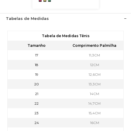
Tabelas de Medidas
Tabela de Medidas Tênis
Tamanho
Comprimento Palmilha
17
11,3CM
18
12CM
19
12,6CM
20
13,3CM
21
14CM
22
14,7CM
23
15,4CM
24
16CM