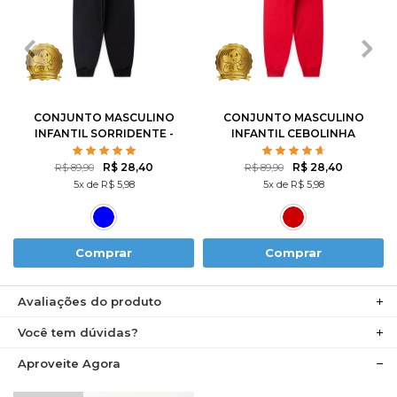
1
2
3
4
6
1
2
3
4
6
8
10
12
8
10
12
CONJUNTO MASCULINO
CONJUNTO MASCULINO
INFANTIL SORRIDENTE -
INFANTIL CEBOLINHA
TURMA DA MÔNICA
SKATISTA - TURMA DA
MÔNICA
R$ 28,40
R$ 28,40
R$ 89,90
R$ 89,90
5x de R$ 5,98
5x de R$ 5,98
Comprar
Comprar
Avaliações do produto
Você tem dúvidas?
Aproveite Agora