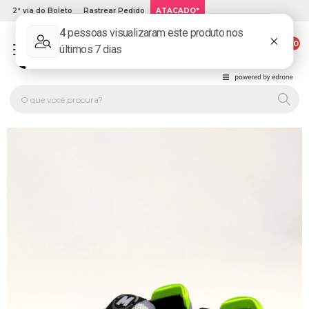
2ª via do Boleto
Rastrear Pedido
ATACADO*
00
PLATINUM KIDS: LOJA DE ROUPA INFANTIL ONLINE.