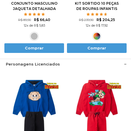
CONJUNTO MASCULINO
KIT SORTIDO 10 PEÇAS
JAQUETA DETALHADA
DE ROUPAS INFANTIS
MASCULINO INVERNO - 5
CASACOS + 5 CALÇAS
R$ 66,40
R$ 204,25
R$ 89,90
R$ 239,90
12x de R$ 5,83
12x de R$ 17,92
Comprar
Comprar
Personagens Licenciados