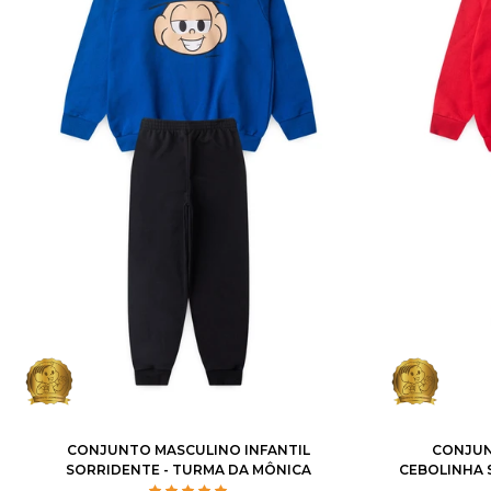
1
2
3
4
6
8
10
12
1
2
3
CONJUNTO MASCULINO INFANTIL
CONJUN
SORRIDENTE - TURMA DA MÔNICA
CEBOLINHA 