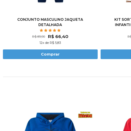
1
2
3
4
6
8
10
12
CONJUNTO MASCULINO JAQUETA
KIT SOR
DETALHADA
INFANTI
C
R$ 66,40
R$ 89,90
R$
12x de R$ 5,83
Comprar