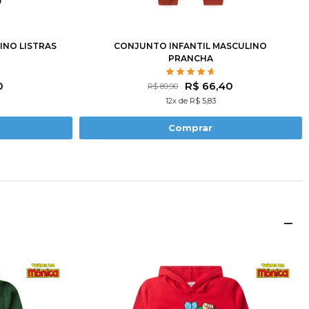
0
12
14
1
2
3
4
6
8
10
12
INO LISTRAS
CONJUNTO INFANTIL MASCULINO
PRANCHA
0
R$ 66,40
R$ 89,90
12x de R$ 5,83
Comprar