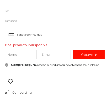
Cor
Tamanho
Tabela de medidas
Ops, produto indisponível!
Avise-me
Compra segura,
receba o produto ou devolvemos seu dinheiro
Compartilhar