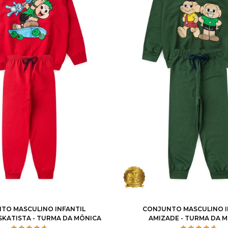
4
6
8
10
12
1
2
3
4
6
8
TO MASCULINO INFANTIL
CONJUNTO MASCULINO I
SKATISTA - TURMA DA MÔNICA
AMIZADE - TURMA DA 