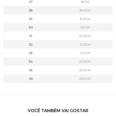
27
18CM
28
18,6CM
29
19,3CM
30
20CM
31
20,6CM
32
21,3CM
33
21,9CM
34
22,6CM
35
23,3CM
36
23,9CM
VOCÊ TAMBÉM VAI GOSTAR