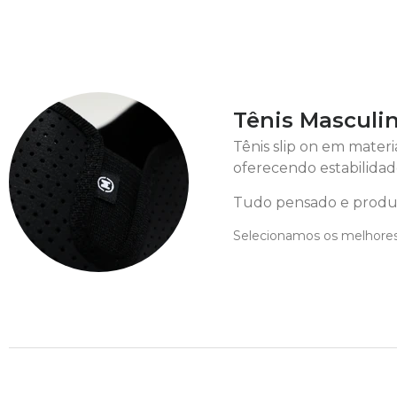
Tênis Masculin
Tênis slip on em materi
oferecendo estabilidad
Tudo pensado e produz
Selecionamos os melhores