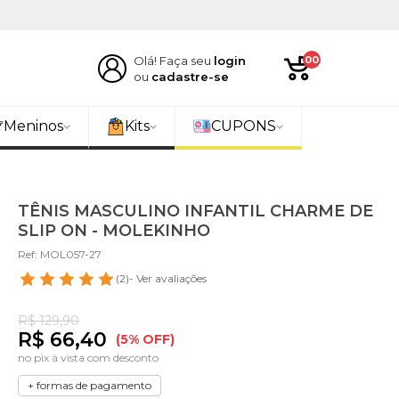
Olá! Faça seu
login
00
ou
cadastre-se
Meninos
Kits
CUPONS
TÊNIS MASCULINO INFANTIL CHARME DE
SLIP ON - MOLEKINHO
Ref: MOL057-27
(2)
- Ver avaliações
R$ 129,90
R$ 66,40
(5% OFF)
no pix à vista com desconto
+ formas de pagamento