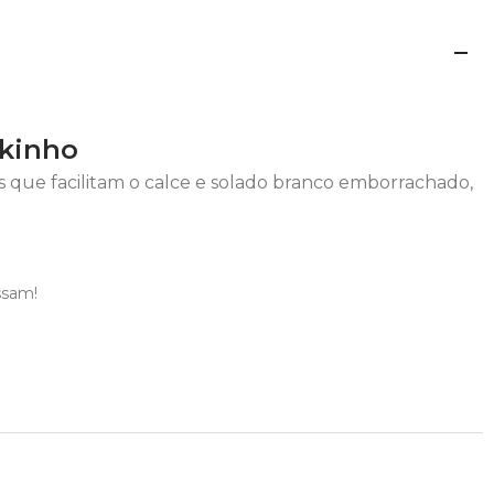
ekinho
rais que facilitam o calce e solado branco emborrachado,
ssam!