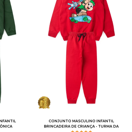
10
12
1
2
3
4
6
8
10
12
NFANTIL
CONJUNTO MASCULINO INFANTIL
MÔNICA
BRINCADEIRA DE CRIANÇA - TURMA DA
MÔNICA