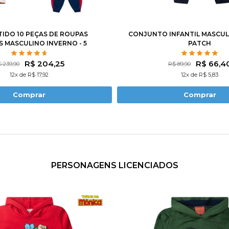
14
2
3
4
6
8
1
TIDO 10 PEÇAS DE ROUPAS
CONJUNTO INFANTIL MASCUL
S MASCULINO INVERNO - 5
PATCH
ASACOS + 5 CALÇAS
R$ 204,25
R$ 66,4
 239,90
R$ 89,90
12x de R$ 17,92
12x de R$ 5,83
Comprar
Comprar
PERSONAGENS LICENCIADOS