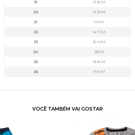
19
12,6CM
20
13,3CM
21
14CM
22
14,7CM
23
15,4CM
24
16CM
25
16,6CM
26
17,3CM
VOCÊ TAMBÉM VAI GOSTAR