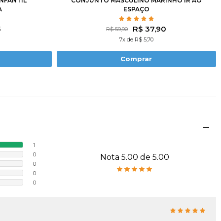
NFANTIL
CONJUNTO MASCULINO MARINHO IR AO
A
ESPAÇO
5
R$ 37,90
R$ 59,90
7x de R$ 5,70
Comprar
1
0
Nota 5.00 de 5.00
0
0
0