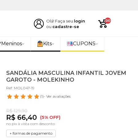
Olá! Faça seu
login
00
ou
cadastre-se
Meninos
Kits
CUPONS
SANDÁLIA MASCULINA INFANTIL JOVEM
GAROTO - MOLEKINHO
Ref: MOL047-19
(1)
- Ver avaliações
R$ 129,90
R$ 66,40
(5% OFF)
no pix à vista com desconto
+ formas de pagamento