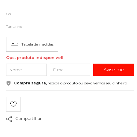
Cor
Tamanho
Tabela de medidas
Ops, produto indisponível!
Avise-me
Compra segura,
receba o produto ou devolvemos seu dinheiro
Compartilhar