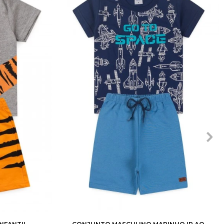
8
10
1
2
3
4
6
8
10
12