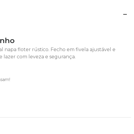
inho
al napa floter rústico. Fecho em fivela ajustável e
e lazer com leveza e segurança.
ssam!