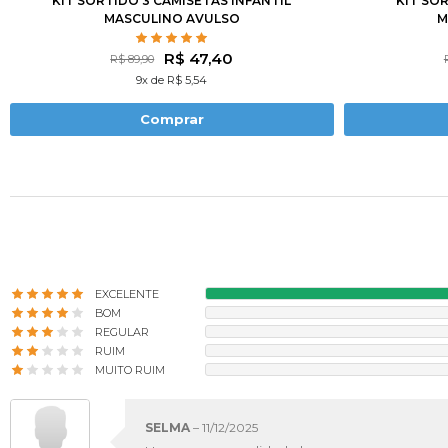
KIT SORTIDO 3 CAMISETAS INFANTIL
KIT SO
MASCULINO AVULSO
M
R$ 47,40
R$ 89,90
9x de R$ 5,54
Comprar
EXCELENTE
BOM
REGULAR
RUIM
MUITO RUIM
SELMA
–
11/12/2025