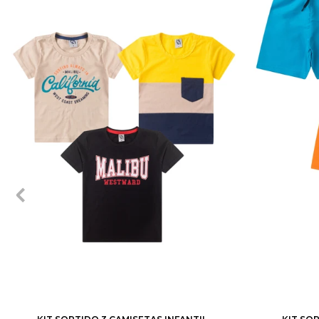
1
2
3
4
6
8
10
12
1
2
3