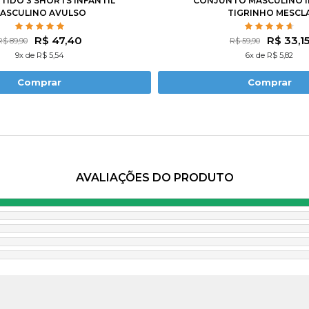
RTIDO 3 SHORTS INFANTIL
CONJUNTO MASCULINO I
ASCULINO AVULSO
TIGRINHO MESCL
R$ 47,40
R$ 33,1
R$ 89,90
R$ 59,90
9x de R$ 5,54
6x de R$ 5,82
Comprar
Comprar
AVALIAÇÕES DO PRODUTO