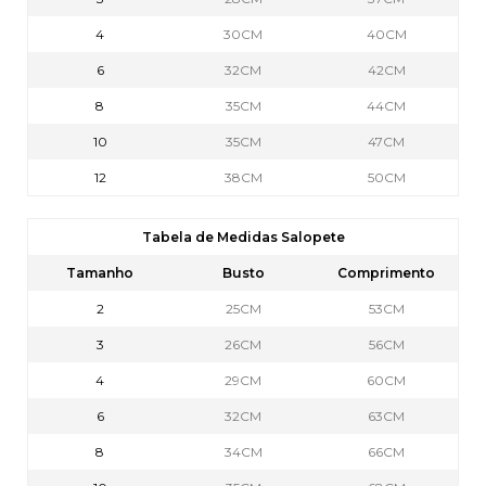
4
30CM
40CM
6
32CM
42CM
8
35CM
44CM
10
35CM
47CM
12
38CM
50CM
Tabela de Medidas Salopete
Tamanho
Busto
Comprimento
2
25CM
53CM
3
26CM
56CM
4
29CM
60CM
6
32CM
63CM
8
34CM
66CM