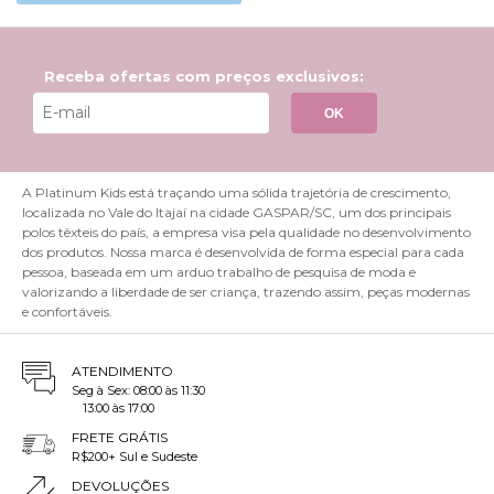
Receba ofertas com preços exclusivos:
OK
A Platinum Kids está traçando uma sólida trajetória de crescimento,
localizada no Vale do Itajaí na cidade GASPAR/SC, um dos principais
polos têxteis do país, a empresa visa pela qualidade no desenvolvimento
dos produtos. Nossa marca é desenvolvida de forma especial para cada
pessoa, baseada em um arduo trabalho de pesquisa de moda e
valorizando a liberdade de ser criança, trazendo assim, peças modernas
e confortáveis.
ATENDIMENTO
Seg à Sex: 08:00 às 11:30
13:00 às 17:00
FRETE GRÁTIS
R$200+ Sul e Sudeste
DEVOLUÇÕES