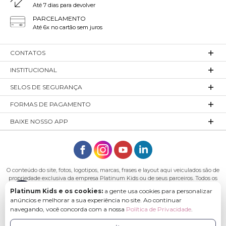
Até 7 dias para devolver
PARCELAMENTO
Até 6x no cartão sem juros
CONTATOS
INSTITUCIONAL
SELOS DE SEGURANÇA
FORMAS DE PAGAMENTO
BAIXE NOSSO APP
O conteúdo do site, fotos, logotipos, marcas, frases e layout aqui veiculados são de
propriedade exclusiva da empresa Platinum Kids ou de seus parceiros. Todos os
direitos reservados. Platinum Kids - Platinum Indústria de Confecções LTDA -
Platinum Kids e os cookies:
a gente usa cookies para personalizar
CNPJ: 27.180.131/0001-54 Endereço: Rod. Ivo Silveira, n° 7505 - Bateias, Gaspar - SC,
anúncios e melhorar a sua experiência no site. Ao continuar
89113-040
navegando, você concorda com a nossa
Política de Privacidade
.