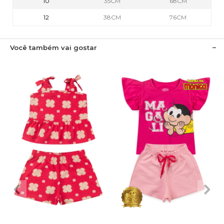
10
35CM
68CM
12
38CM
76CM
Você também vai gostar
2
3
4
6
8
1
2
3
4
6
10
12
8
10