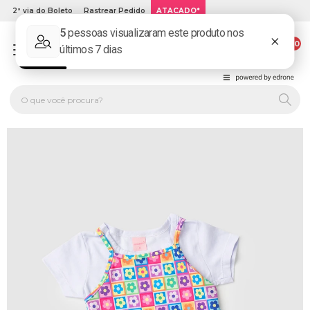
2ª via do Boleto
Rastrear Pedido
ATACADO*
00
PLATINUM KIDS: LOJA DE ROUPA INFANTIL ONLINE.