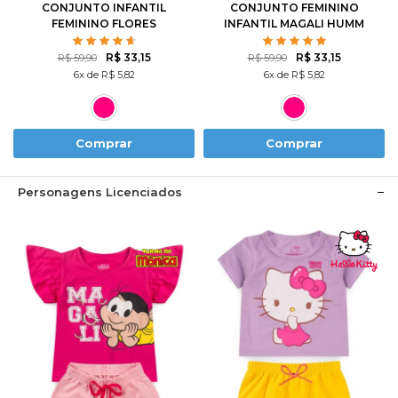
CONJUNTO INFANTIL
CONJUNTO FEMININO
FEMININO FLORES
INFANTIL MAGALI HUMM
ROTATIVAS
AMO MELANCIA- TURMA
DA MÔNICA
R$ 33,15
R$ 33,15
R$ 59,90
R$ 59,90
6x de R$ 5,82
6x de R$ 5,82
Comprar
Comprar
Personagens Licenciados