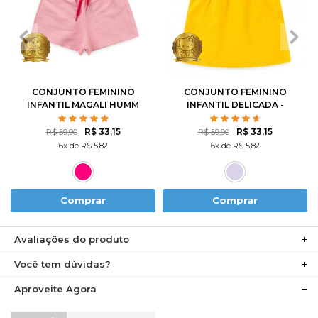
1
2
3
4
6
1
2
3
4
6
8
10
8
10
12
CONJUNTO FEMININO
CONJUNTO FEMININO
INFANTIL MAGALI HUMM
INFANTIL DELICADA -
AMO MELANCIA- TURMA
HELLO KITTY
DA MÔNICA
R$ 33,15
R$ 33,15
R$ 59,90
R$ 59,90
6x de R$ 5,82
6x de R$ 5,82
Comprar
Comprar
Avaliações do produto
Você tem dúvidas?
Aproveite Agora