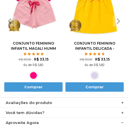
1
2
3
4
6
1
2
3
4
6
8
10
8
10
12
CONJUNTO FEMININO
CONJUNTO FEMININO
INFANTIL MAGALI HUMM
INFANTIL DELICADA -
AMO MELANCIA- TURMA
HELLO KITTY
DA MÔNICA
R$ 33,15
R$ 33,15
R$ 59,90
R$ 59,90
6x de R$ 5,82
6x de R$ 5,82
Comprar
Comprar
Avaliações do produto
Você tem dúvidas?
Aproveite Agora