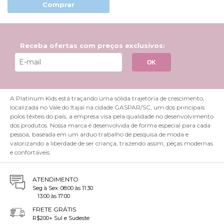
Comprar
Receba ofertas com preços exclusivos:
OK
A Platinum Kids está traçando uma sólida trajetória de crescimento,
localizada no Vale do Itajaí na cidade GASPAR/SC, um dos principais
polos têxteis do país, a empresa visa pela qualidade no desenvolvimento
dos produtos. Nossa marca é desenvolvida de forma especial para cada
pessoa, baseada em um arduo trabalho de pesquisa de moda e
valorizando a liberdade de ser criança, trazendo assim, peças modernas
e confortáveis.
ATENDIMENTO
Seg à Sex: 08:00 às 11:30
13:00 às 17:00
FRETE GRÁTIS
R$200+ Sul e Sudeste