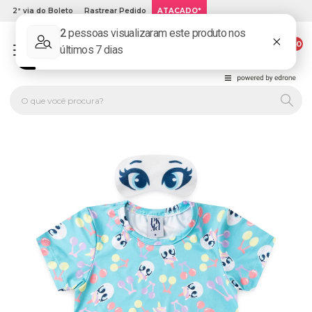
2ª via do Boleto
Rastrear Pedido
ATACADO*
00
PLATINUM KIDS: LOJA DE ROUPA INFANTIL ONLINE.