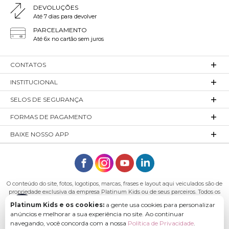
DEVOLUÇÕES
Até 7 dias para devolver
PARCELAMENTO
Até 6x no cartão sem juros
CONTATOS
INSTITUCIONAL
SELOS DE SEGURANÇA
FORMAS DE PAGAMENTO
BAIXE NOSSO APP
O conteúdo do site, fotos, logotipos, marcas, frases e layout aqui veiculados são de
propriedade exclusiva da empresa Platinum Kids ou de seus parceiros. Todos os
direitos reservados. Platinum Kids - Platinum Indústria de Confecções LTDA -
Platinum Kids e os cookies:
a gente usa cookies para personalizar
CNPJ: 27.180.131/0001-54 Endereço: Rod. Ivo Silveira, n° 7505 - Bateias, Gaspar - SC,
anúncios e melhorar a sua experiência no site. Ao continuar
89113-040
navegando, você concorda com a nossa
Política de Privacidade
.