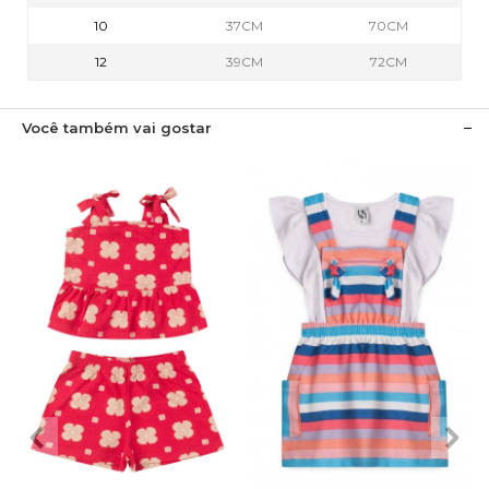
10
37CM
70CM
12
39CM
72CM
Você também vai gostar
2
3
4
6
8
1
2
3
4
6
10
12
8
10
12