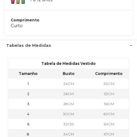
Comprimento
Curto
Tabelas de Medidas
Tabela de Medidas Vestido
Tamanho
Busto
Comprimento
1
24CM
50CM
2
26CM
53CM
3
28CM
56CM
4
30CM
60CM
6
32CM
64CM
8
34CM
67CM