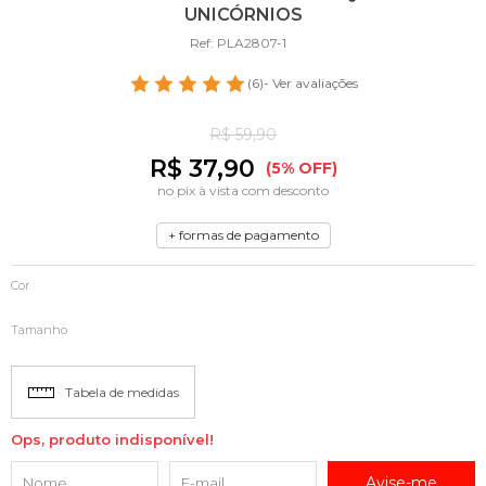
UNICÓRNIOS
Ref: PLA2807-1
(6)
- Ver avaliações
R$ 59,90
R$ 37,90
(5% OFF)
no pix à vista com desconto
+ formas de pagamento
Cor
Tamanho
Tabela de medidas
Ops, produto indisponível!
Avise-me