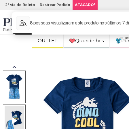
2ª via do Boleto
Rastrear Pedido
ATACADO*
Platinum Kids: Loja de roupa infantil online.
OUTLET
Queridinhos
Pe