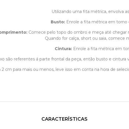
Utilizando uma fita métrica, envolva 
Busto:
Enrole a fita métrica em torno 
omprimento
:
Comece pelo topo do ombro e meça até chegar 
Quando for calça, short ou saia, comece m
Cintura:
Enrole a fita métrica em tor
o são referentes á parte frontal da peça, então busto e cintura v
1 á 2 cm para mais ou menos, leve isso em conta na hora de sele
CARACTERÍSTICAS