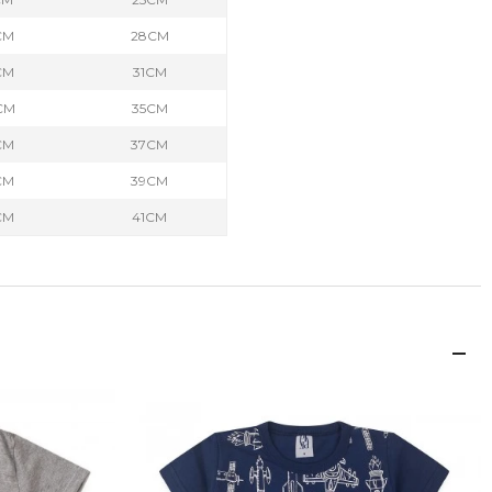
CM
28CM
CM
31CM
CM
35CM
CM
37CM
CM
39CM
CM
41CM