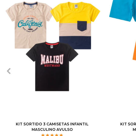
1
2
3
4
6
8
10
12
1
2
3
KIT SORTIDO 3 CAMISETAS INFANTIL
KIT SO
MASCULINO AVULSO
M