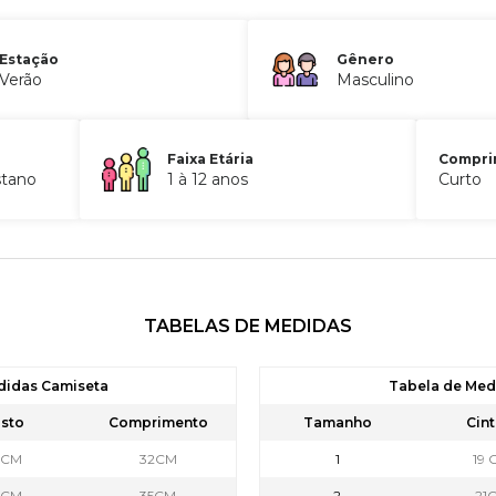
Estação
Gênero
Verão
Masculino
Faixa Etária
Compri
stano
1 à 12 anos
Curto
TABELAS DE MEDIDAS
didas Camiseta
Tabela de Me
sto
Comprimento
Tamanho
Cint
6CM
32CM
1
19 
8CM
35CM
2
21