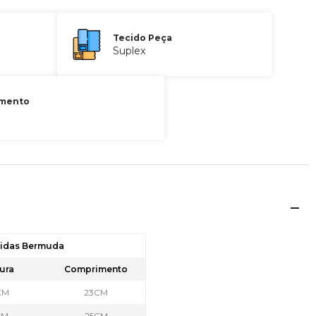
Tecido Peça
Suplex
mento
didas Bermuda
ura
Comprimento
CM
23CM
CM
25CM