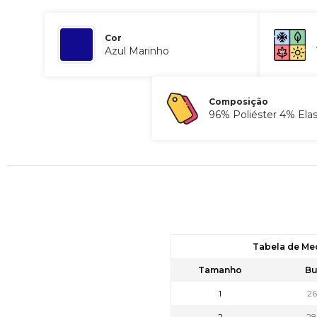
Cor
Azul Marinho
Composição
96% Poliéster 4% Ela
Tabela de Me
Tamanho
Bu
1
2
2
2