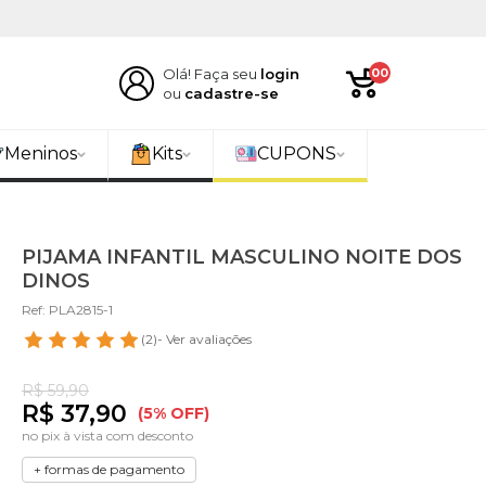
Olá! Faça seu
login
00
ou
cadastre-se
Meninos
Kits
CUPONS
PIJAMA INFANTIL MASCULINO NOITE DOS
DINOS
Ref: PLA2815-1
(2)
- Ver avaliações
R$ 59,90
R$ 37,90
(5% OFF)
no pix à vista com desconto
+ formas de pagamento