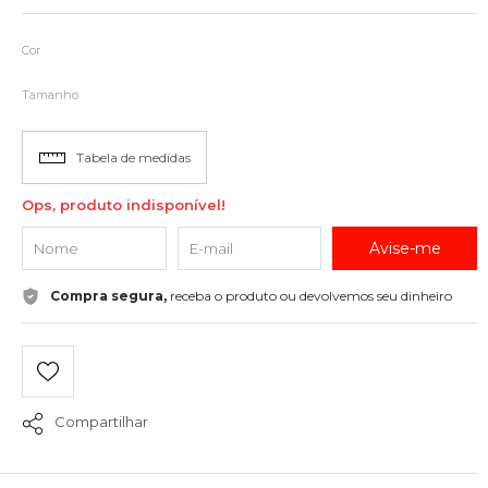
Cor
Tamanho
Tabela de medidas
Ops, produto indisponível!
Avise-me
Compra segura,
receba o produto ou devolvemos seu dinheiro
Compartilhar