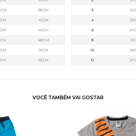
0CM
38CM
3
22
2CM
41CM
4
23
4CM
45CM
6
24
6CM
48CM
8
25
8CM
51CM
10
26
1CM
53CM
12
27
VOCÊ TAMBÉM VAI GOSTAR