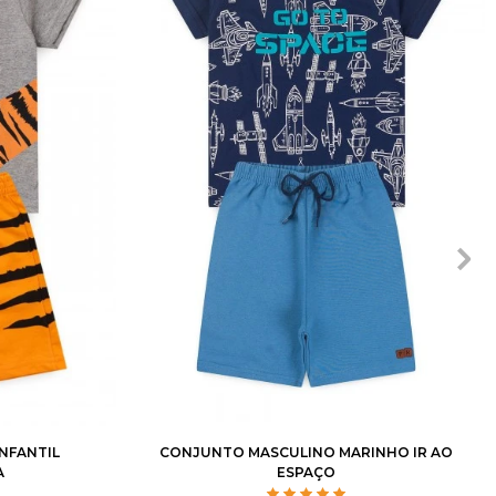
8
10
1
2
3
4
6
8
10
12
NFANTIL
CONJUNTO MASCULINO MARINHO IR AO
A
ESPAÇO