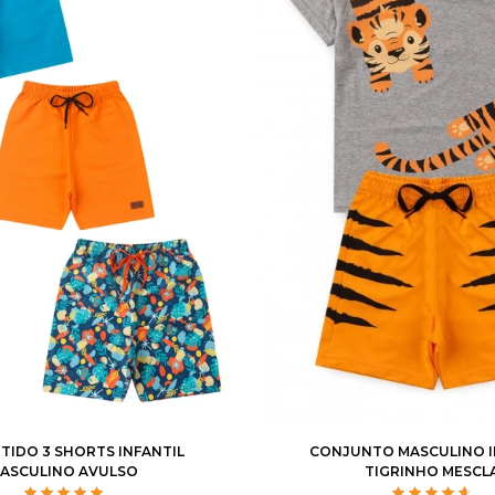
4
6
8
10
12
1
2
3
4
6
RTIDO 3 SHORTS INFANTIL
CONJUNTO MASCULINO I
ASCULINO AVULSO
TIGRINHO MESCL