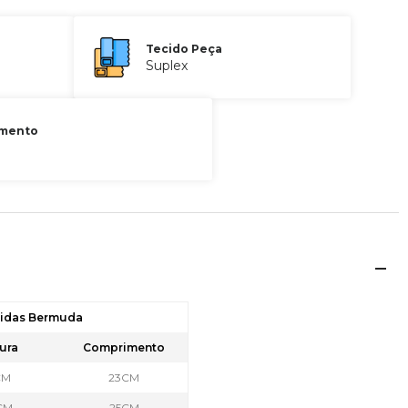
Tecido Peça
Suplex
mento
didas Bermuda
ura
Comprimento
CM
23CM
CM
25CM