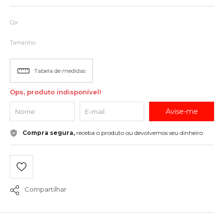
Cor
Tamanho
Tabela de medidas
Ops, produto indisponível!
Avise-me
Compra segura,
receba o produto ou devolvemos seu dinheiro
Compartilhar