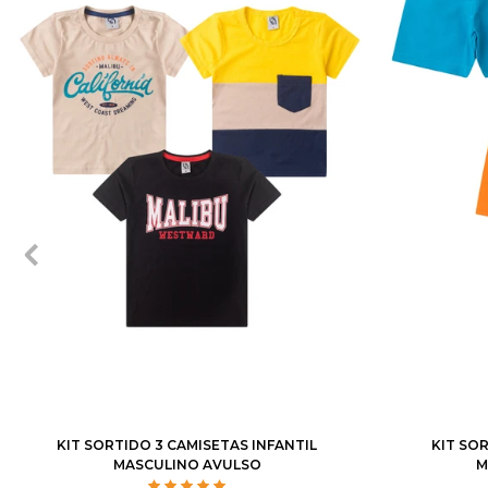
1
2
3
4
6
8
10
12
1
2
3
KIT SORTIDO 3 CAMISETAS INFANTIL
KIT SO
MASCULINO AVULSO
M