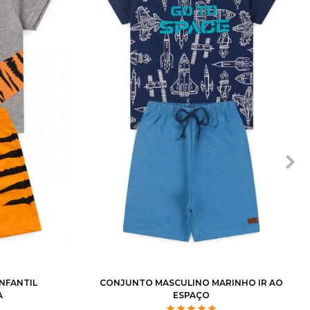
8
10
1
2
3
4
6
8
10
12
NFANTIL
CONJUNTO MASCULINO MARINHO IR AO
A
ESPAÇO