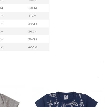
CM
28CM
CM
31CM
CM
34CM
CM
36CM
CM
38CM
CM
40CM