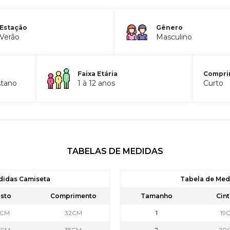
Estação
Gênero
Verão
Masculino
Faixa Etária
Compri
stano
1 à 12 anos
Curto
TABELAS DE MEDIDAS
didas Camiseta
Tabela de Me
sto
Comprimento
Tamanho
Cint
5CM
32CM
1
19
8CM
35CM
2
20