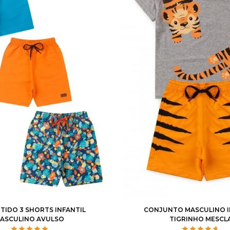
4
6
8
10
12
1
2
3
4
6
RTIDO 3 SHORTS INFANTIL
CONJUNTO MASCULINO I
ASCULINO AVULSO
TIGRINHO MESCL