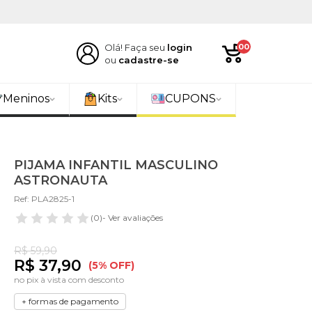
Olá! Faça seu
login
00
ou
cadastre-se
Meninos
Kits
CUPONS
PIJAMA INFANTIL MASCULINO
ASTRONAUTA
Ref: PLA2825-1
(0)
- Ver avaliações
R$ 59,90
R$ 37,90
(5% OFF)
no pix à vista com desconto
+ formas de pagamento