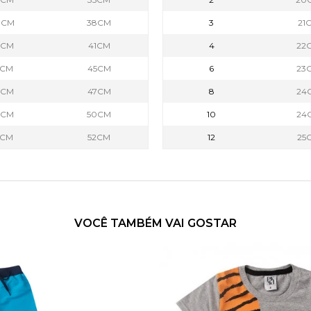
0CM
38CM
3
21
2CM
41CM
4
22
5CM
45CM
6
23
7CM
47CM
8
24
9CM
50CM
10
24
1CM
52CM
12
25
VOCÊ TAMBÉM VAI GOSTAR