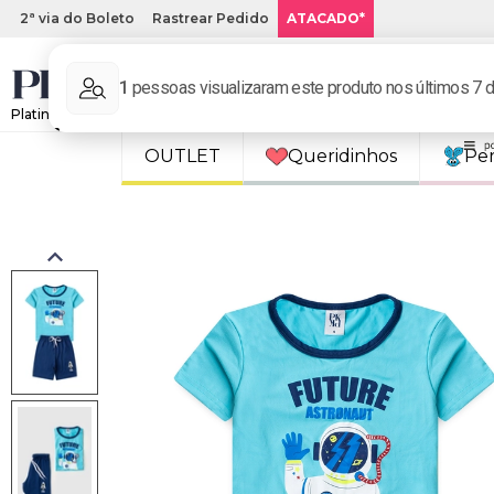
2ª via do Boleto
Rastrear Pedido
ATACADO*
Platinum Kids: Loja de roupa infantil online.
OUTLET
Queridinhos
Pe