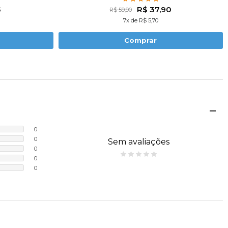
5
R$ 37,90
R$ 59,90
7x de R$ 5,70
Comprar
0
0
Sem avaliações
0
0
0