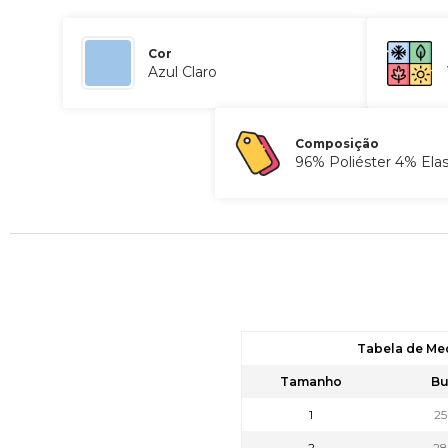
Cor
Azul Claro
Composição
96% Poliéster 4% Ela
Tabela de Me
Tamanho
Bu
1
2
2
2