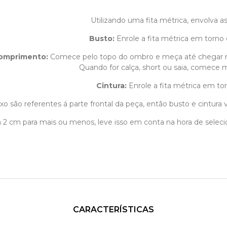
Utilizando uma fita métrica, envolva 
Busto:
Enrole a fita métrica em torno 
omprimento
:
Comece pelo topo do ombro e meça até chegar 
Quando for calça, short ou saia, comece m
Cintura:
Enrole a fita métrica em tor
o são referentes á parte frontal da peça, então busto e cintura v
1 á 2 cm para mais ou menos, leve isso em conta na hora de sele
CARACTERÍSTICAS