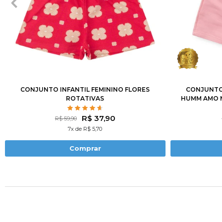
2
3
4
6
8
10
12
1
2
CONJUNTO INFANTIL FEMININO FLORES
CONJUNTO 
ROTATIVAS
HUMM AMO M
R$ 37,90
R$ 59,90
7x de R$ 5,70
Comprar