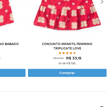
10
12
1
2
3
4
6
8
10
12
INO BABADO
CONJUNTO INFANTIL FEMININO
TRIPLICATE LOVE
5
R$ 33,15
R$ 59,90
6x de R$ 5,82
Comprar