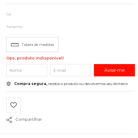
Cor
Tamanho
Tabela de medidas
Ops, produto indisponível!
Avise-me
Compra segura,
receba o produto ou devolvemos seu dinheiro
Compartilhar