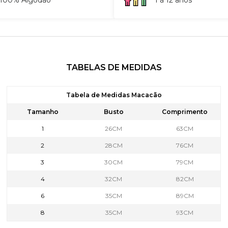
TABELAS DE MEDIDAS
Tabela de Medidas Macacão
Tamanho
Busto
Comprimento
1
26CM
63CM
2
28CM
76CM
3
30CM
79CM
4
32CM
82CM
6
35CM
89CM
8
35CM
93CM