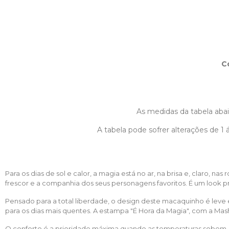
C
As medidas da tabela abaix
A tabela pode sofrer alterações de 
Para os dias de sol e calor, a magia está no ar, na brisa e, claro,
frescor e a companhia dos seus personagens favoritos. É um look pr
Pensado para a total liberdade, o design deste macaquinho é leve
para os dias mais quentes. A estampa "É Hora da Magia", com a Mash
O conforto é a prioridade máxima quando as temperaturas sobem.