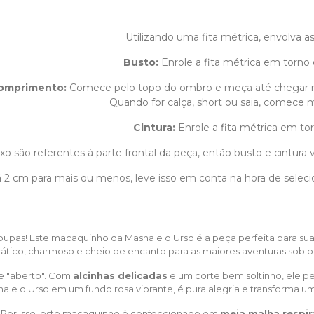
Utilizando uma fita métrica, envolva 
Busto:
Enrole a fita métrica em torno 
omprimento
:
Comece pelo topo do ombro e meça até chegar 
Quando for calça, short ou saia, comece m
Cintura:
Enrole a fita métrica em tor
o são referentes á parte frontal da peça, então busto e cintura v
1 á 2 cm para mais ou menos, leve isso em conta na hora de sele
 nas roupas! Este macaquinho da Masha e o Urso é a peça perfeita para
ático, charmoso e cheio de encanto para as maiores aventuras sob o 
 e "aberto". Com
alcinhas delicadas
e um corte bem soltinho, ele per
a e o Urso em um fundo rosa vibrante, é pura alegria e transforma um
 Por isso, este macaquinho é confeccionado em
meia malha respir