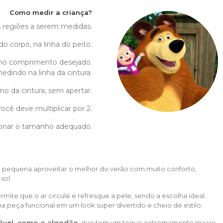
Como medir a criança?
as regiões a serem medidas.
do corpo, na linha do peito.
no comprimento desejado.
edindo na linha da cintura.
no da cintura, sem apertar.
ocê deve multiplicar por 2.
cionar o tamanho adequado.
 sua pequena aproveitar o melhor do verão com muito conforto,
sol.
mite que o ar circule e refresque a pele, sendo a escolha ideal
a peça funcional em um look super divertido e cheio de estilo.
ável, como o algodão
, que tem um toque extremamente macio