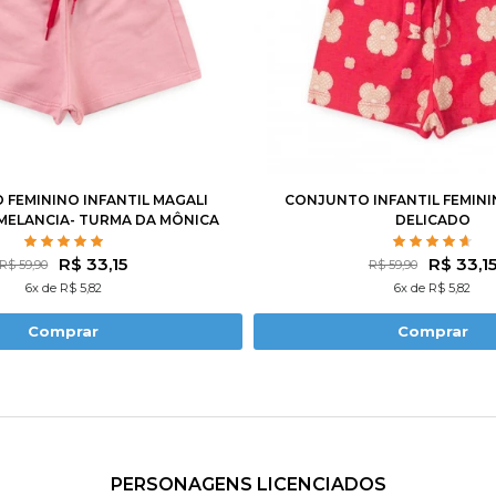
3
4
6
8
10
2
3
4
6
8
FEMININO INFANTIL MAGALI
CONJUNTO INFANTIL FEMIN
ELANCIA- TURMA DA MÔNICA
DELICADO
R$ 33,15
R$ 33,1
R$ 59,90
R$ 59,90
6x de R$ 5,82
6x de R$ 5,82
Comprar
Comprar
PERSONAGENS LICENCIADOS