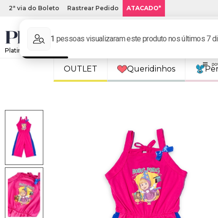
2ª via do Boleto
Rastrear Pedido
ATACADO*
Platinum Kids: Loja de roupa infantil online.
OUTLET
Queridinhos
Pe