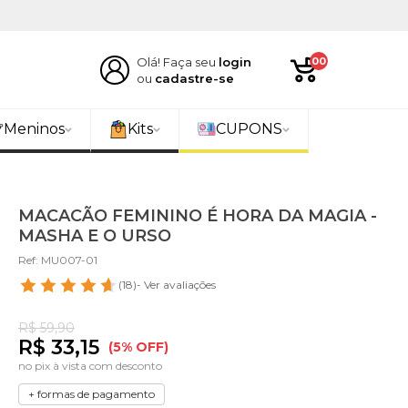
Olá! Faça seu
login
00
ou
cadastre-se
Meninos
Kits
CUPONS
MACACÃO FEMININO É HORA DA MAGIA -
MASHA E O URSO
Ref: MU007-01
(18)
- Ver avaliações
R$ 59,90
R$ 33,15
(5% OFF)
no pix à vista com desconto
+ formas de pagamento