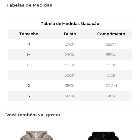
Tabelas de Medidas
Tabela de Medidas Macacão
Tamanho
Busto
Comprimento
P
27CM
55CM
M
29CM
55CM
G
30CM
59CM
1
32CM
65CM
2
35CM
70CM
3
36CM
71CM
Você também vai gostar