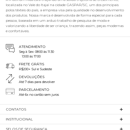
localizada no Vale do Itajaí na cidade GASPAR/SC, um dos principais
polos têxteis do país, a empresa visa pela qualidade no desenvolvimento
dos produtos. Nossa marca é desenvolvida de forma especial para cada
pessoa, baseada em um arduo trabalho de pesquisa de moda e
valorizando a liberdade de ser criança, trazendo assim, peças modernas
e confortáveis.
ATENDIMENTO
Seg à Sex: 08:00 às 11:30
13:00 às 17:00
FRETE GRÁTIS
R$200+ Sul e Sudeste
DEVOLUÇÕES
Até 7 dias para devolver
PARCELAMENTO
Até 6x no cartão sem juros
CONTATOS
INSTITUCIONAL
SELOS DE SEGURANÇA