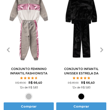
2
3
4
6
8
2
3
4
6
8
10
12
14
10
12
CONJUNTO FEMININO
CONJUNTO INFANTIL
INFANTIL FASHIONISTA
UNISSEX ESTRELA DA
NOITE
R$ 66,40
R$ 66,40
R$ 89,90
R$ 89,90
12x de R$ 5,83
12x de R$ 5,83
Comprar
Comprar