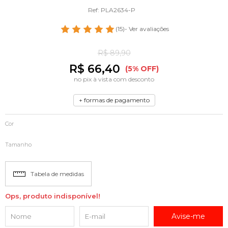
Ref: PLA2634-P
(15)
- Ver avaliações
R$ 89,90
R$ 66,40
(5% OFF)
no pix à vista com desconto
+ formas de pagamento
Cor
Tamanho
Tabela de medidas
Ops, produto indisponível!
Avise-me