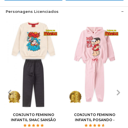
Personagens Licenciados
1
2
3
4
6
1
2
3
4
6
8
10
8
10
12
CONJUNTO FEMININO
CONJUNTO FEMININO
INFANTIL SMAC SANSÃO
INFANTIL POSANDO -
- TURMA DA MÔNICA
TURMA DA MÔNICA