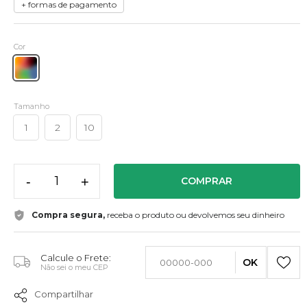
+ formas de pagamento
Cor
Tamanho
1
2
10
-
+
COMPRAR
Compra segura,
receba o produto ou devolvemos seu dinheiro
Calcule o Frete:
OK
Não sei o meu CEP
Compartilhar