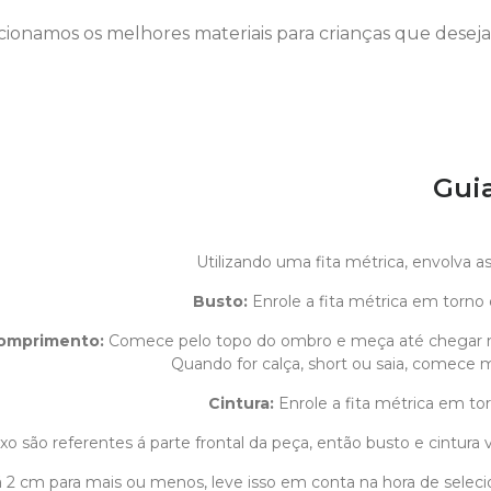
cionamos os melhores materiais para crianças que dese
Gui
Utilizando uma fita métrica, envolva 
Busto:
Enrole a fita métrica em torno 
omprimento
:
Comece pelo topo do ombro e meça até chegar 
Quando for calça, short ou saia, comece m
Cintura:
Enrole a fita métrica em tor
o são referentes á parte frontal da peça, então busto e cintura v
1 á 2 cm para mais ou menos, leve isso em conta na hora de sele