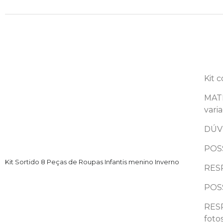
Kit 
MATE
vari
DÚV
POS
Kit Sortido 8 Peças de Roupas Infantis menino Inverno
RESP
POS
RESP
foto