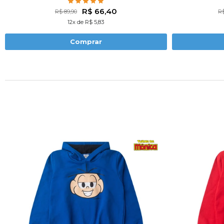
C
R$ 66,40
R$ 89,90
R$
12x de R$ 5,83
Comprar