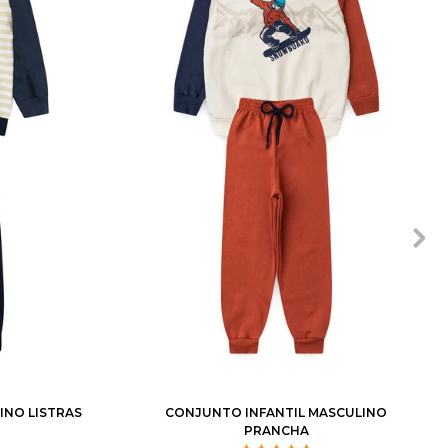
0
12
14
1
2
3
4
6
8
10
12
INO LISTRAS
CONJUNTO INFANTIL MASCULINO
PRANCHA