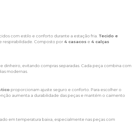
dos com estilo e conforto durante a estação fria.
Tecido e
 e respirabilidade. Composto por
4 casacos
e
4 calças
 e dinheiro, evitando compras separadas. Cada peça combina com
ílias modernas.
stico
proporcionam ajuste seguro e conforto. Para escolher o
a atenção aumenta a durabilidade das peças e mantém o caimento
r usado em temperatura baixa, especialmente nas peças com