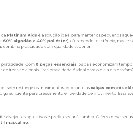
da
Platinum Kids
é a solução ideal para manter os pequenos aqueci
as
60% algodão e 40% poliéster
), oferecendo resistência, maciez
s
combina praticidade com qualidade superior.
 praticidade. Com
8 peças essenciais
, os pais economizam tempo
e itens adicionais. Essa praticidade é ideal para o dia a dia das fam
er sem restringir os movimentos, enquanto as
calças com cós elá
do folga suficiente para crescimento e liberdade de movimento. Ess
te alvejantes agressivos e prefira secar à sombra. O ferro deve se
ntil masculino
.