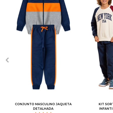
1
2
3
1
2
3
4
6
8
10
12
CONJUNTO MASCULINO JAQUETA
KIT SOR
DETALHADA
INFANTI