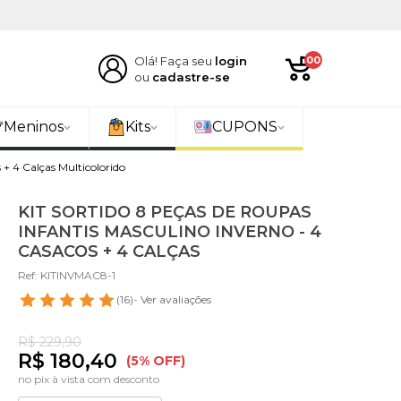
Olá! Faça seu
login
00
ou
cadastre-se
Meninos
Kits
CUPONS
 + 4 Calças Multicolorido
KIT SORTIDO 8 PEÇAS DE ROUPAS
INFANTIS MASCULINO INVERNO - 4
CASACOS + 4 CALÇAS
Ref: KITINVMAC8-1
(16)
- Ver avaliações
R$ 229,90
R$ 180,40
(5% OFF)
no pix à vista com desconto