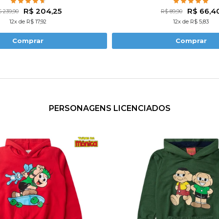
ASACOS + 5 CALÇAS
R$ 204,25
R$ 66,4
 239,90
R$ 89,90
12x de R$ 17,92
12x de R$ 5,83
Comprar
Comprar
PERSONAGENS LICENCIADOS