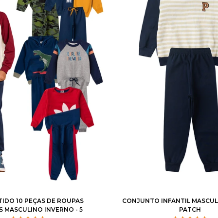
4
6
8
10
12
14
2
3
4
6
8
1
TIDO 10 PEÇAS DE ROUPAS
CONJUNTO INFANTIL MASCUL
S MASCULINO INVERNO - 5
PATCH