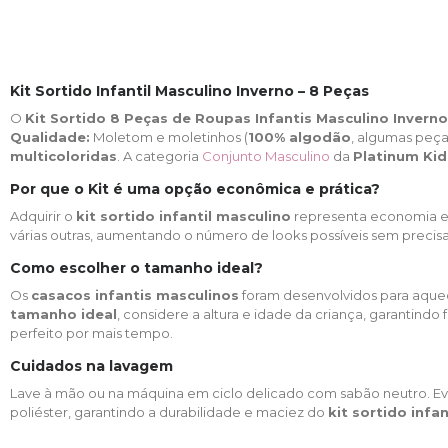
Kit Sortido Infantil Masculino Inverno – 8 Peças
O
Kit Sortido 8 Peças de Roupas Infantis Masculino Inverno
Qualidade:
Moletom e moletinhos (
100% algodão
, algumas peç
multicoloridas
. A categoria
Conjunto Masculino
da
Platinum Kid
Por que o Kit é uma opção econômica e prática?
Adquirir o
kit sortido infantil masculino
representa economia e
várias outras, aumentando o número de looks possíveis sem precisar d
Como escolher o tamanho ideal?
Os
casacos infantis masculinos
foram desenvolvidos para aquec
tamanho ideal
, considere a altura e idade da criança, garantin
perfeito por mais tempo.
Cuidados na lavagem
Lave à mão ou na máquina em ciclo delicado com sabão neutro. Evi
poliéster, garantindo a durabilidade e maciez do
kit sortido infa