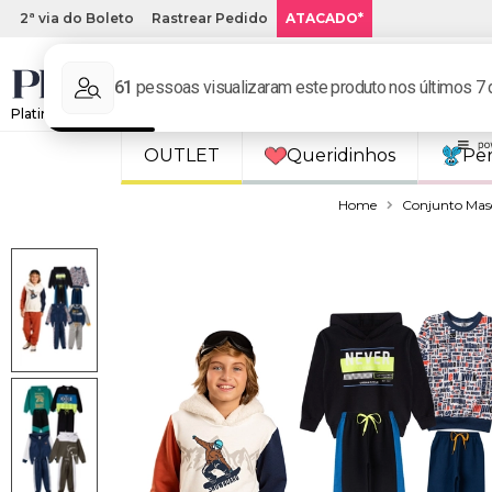
2ª via do Boleto
Rastrear Pedido
ATACADO*
Platinum Kids: Loja de roupa infantil online.
OUTLET
Queridinhos
Pe
Home
Conjunto Mas