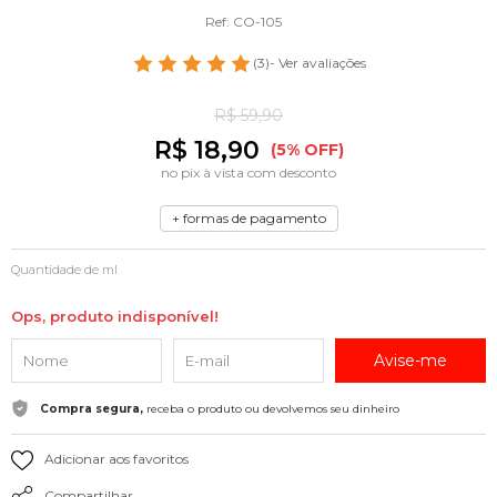
Ref: CO-105
(3)
- Ver avaliações
R$ 59,90
R$ 18,90
(5% OFF)
no pix à vista com desconto
+ formas de pagamento
Quantidade de ml
Ops, produto indisponível!
Avise-me
Compra segura,
receba o produto ou devolvemos seu dinheiro
Adicionar aos favoritos
Compartilhar