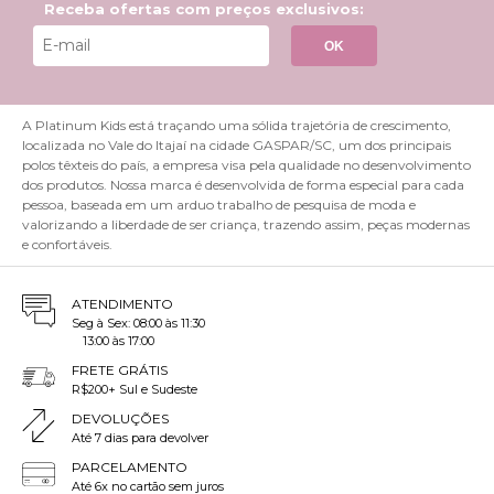
Receba ofertas com preços exclusivos:
OK
A Platinum Kids está traçando uma sólida trajetória de crescimento,
localizada no Vale do Itajaí na cidade GASPAR/SC, um dos principais
polos têxteis do país, a empresa visa pela qualidade no desenvolvimento
dos produtos. Nossa marca é desenvolvida de forma especial para cada
pessoa, baseada em um arduo trabalho de pesquisa de moda e
valorizando a liberdade de ser criança, trazendo assim, peças modernas
e confortáveis.
ATENDIMENTO
Seg à Sex: 08:00 às 11:30
13:00 às 17:00
FRETE GRÁTIS
R$200+ Sul e Sudeste
DEVOLUÇÕES
Até 7 dias para devolver
PARCELAMENTO
Até 6x no cartão sem juros