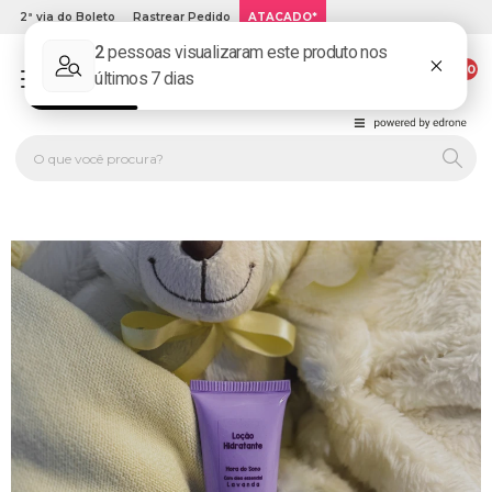
2ª via do Boleto
Rastrear Pedido
ATACADO*
00
PLATINUM KIDS: LOJA DE ROUPA INFANTIL ONLINE.