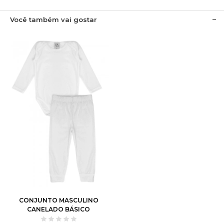
Você também vai gostar
P
M
G
1
2
3
CONJUNTO MASCULINO
CANELADO BÁSICO