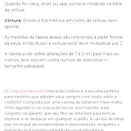
Quando for calça, short ou saia, comece medindo na linha
da cintura.
Cintura:
Enrole a fita métrica em torno da cintura, sem
apertar.
As medidas da tabela abaixo são referentes á parte frontal
da peça, então busto e cintura você deve multiplicar por 2.
A tabela pode sofrer alterações de 1 á 2 cm para mais ou
menos, leve isso em conta na hora de selecionar o
tamanho adequado.
O
Conjunto Masculino
Macacão Estiloso é a escolha perfeita
para meninos que adoram estar sempre com muito estilo e
conforto! Composto por uma camisa de listras em meia malha
100% algodão e um macacão na cor azul marinho, esse
conjunto vai garantir que seu filho se sinta livre para brincar,
explorar e se destacar em qualquer ocasião. A camisa de listras
traz um toque de modernidade e descontração, enquanto o
macacão azul marinho garante um visual elegante e