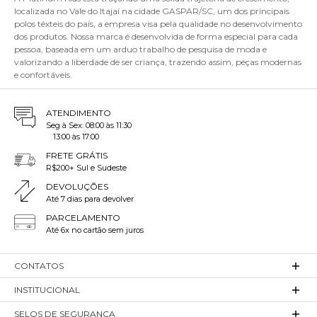
localizada no Vale do Itajaí na cidade GASPAR/SC, um dos principais
polos têxteis do país, a empresa visa pela qualidade no desenvolvimento
dos produtos. Nossa marca é desenvolvida de forma especial para cada
pessoa, baseada em um arduo trabalho de pesquisa de moda e
valorizando a liberdade de ser criança, trazendo assim, peças modernas
e confortáveis.
ATENDIMENTO
Seg à Sex: 08:00 às 11:30
13:00 às 17:00
FRETE GRÁTIS
R$200+ Sul e Sudeste
DEVOLUÇÕES
Até 7 dias para devolver
PARCELAMENTO
Até 6x no cartão sem juros
CONTATOS
INSTITUCIONAL
SELOS DE SEGURANÇA