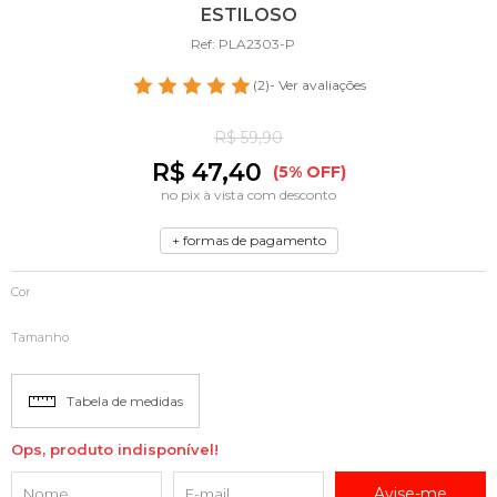
ESTILOSO
Ref: PLA2303-P
(2)
- Ver avaliações
R$ 59,90
R$ 47,40
(5% OFF)
no pix à vista com desconto
+ formas de pagamento
Cor
Tamanho
Tabela de medidas
Ops, produto indisponível!
Avise-me