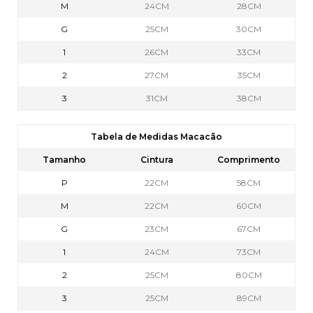
M
24CM
28CM
G
25CM
30CM
1
26CM
33CM
2
27CM
35CM
3
31CM
38CM
Tabela de Medidas Macacão
Tamanho
Cintura
Comprimento
P
22CM
58CM
M
22CM
60CM
G
23CM
67CM
1
24CM
73CM
2
25CM
80CM
3
25CM
89CM