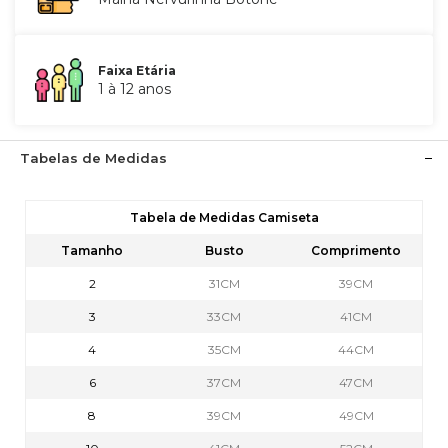
Faixa Etária
1 à 12 anos
Tabelas de Medidas
Tabela de Medidas Camiseta
Tamanho
Busto
Comprimento
2
31CM
39CM
3
33CM
41CM
4
35CM
44CM
6
37CM
47CM
8
39CM
49CM