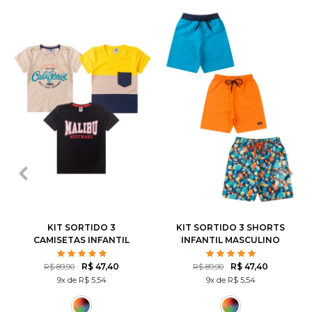
1
2
3
4
6
1
2
3
4
6
8
10
12
8
10
12
KIT SORTIDO 3
KIT SORTIDO 3 SHORTS
CAMISETAS INFANTIL
INFANTIL MASCULINO
MASCULINO AVULSO
AVULSO
R$ 47,40
R$ 47,40
R$ 89,90
R$ 89,90
9x de R$ 5,54
9x de R$ 5,54