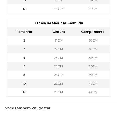
10
41CM
52CM
12
44CM
56CM
Tabela de Medidas Bermuda
Tamanho
Cintura
Comprimento
2
21CM
28CM
3
22CM
30CM
4
23CM
33CM
6
23CM
36CM
8
24CM
39CM
10
26CM
42CM
12
27CM
44CM
Você também vai gostar