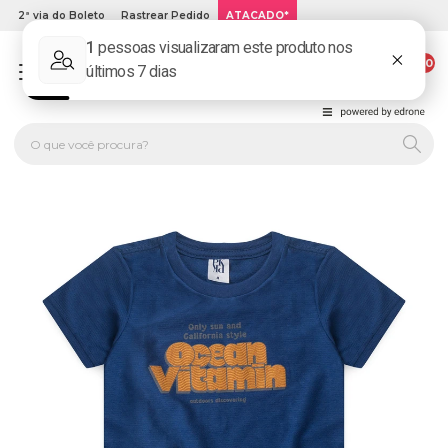
2ª via do Boleto
Rastrear Pedido
ATACADO*
00
PLATINUM KIDS: LOJA DE ROUPA INFANTIL ONLINE.