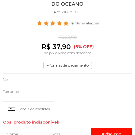
DO OCEANO
Ref: ZI1327-02
(1)
- Ver avaliações
R$ 59,90
R$ 37,90
(5% OFF)
no pix à vista com desconto
+ formas de pagamento
Cor
Tamanho
Tabela de medidas
Ops, produto indisponível!
Avise-me