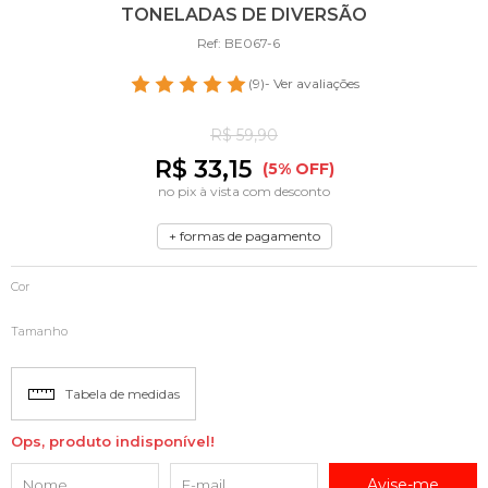
TONELADAS DE DIVERSÃO
Ref: BE067-6
(9)
- Ver avaliações
R$ 59,90
R$ 33,15
(5% OFF)
no pix à vista com desconto
+ formas de pagamento
Cor
Tamanho
Tabela de medidas
Ops, produto indisponível!
Avise-me