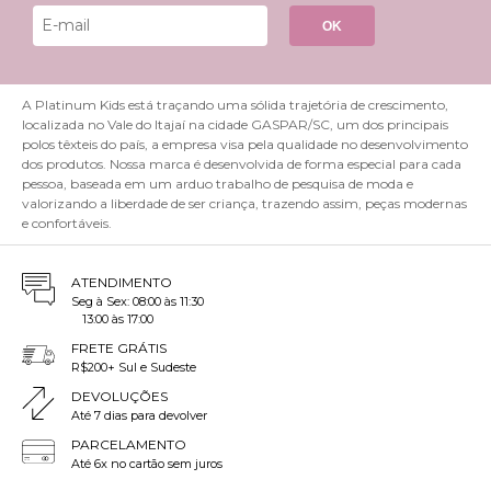
OK
A Platinum Kids está traçando uma sólida trajetória de crescimento,
localizada no Vale do Itajaí na cidade GASPAR/SC, um dos principais
polos têxteis do país, a empresa visa pela qualidade no desenvolvimento
dos produtos. Nossa marca é desenvolvida de forma especial para cada
pessoa, baseada em um arduo trabalho de pesquisa de moda e
valorizando a liberdade de ser criança, trazendo assim, peças modernas
e confortáveis.
ATENDIMENTO
Seg à Sex: 08:00 às 11:30
13:00 às 17:00
FRETE GRÁTIS
R$200+ Sul e Sudeste
DEVOLUÇÕES
Até 7 dias para devolver
PARCELAMENTO
Até 6x no cartão sem juros