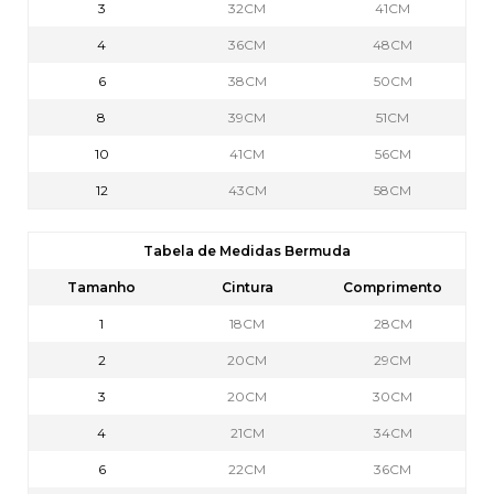
3
32CM
41CM
4
36CM
48CM
6
38CM
50CM
8
39CM
51CM
10
41CM
56CM
12
43CM
58CM
Tabela de Medidas Bermuda
Tamanho
Cintura
Comprimento
1
18CM
28CM
2
20CM
29CM
3
20CM
30CM
4
21CM
34CM
6
22CM
36CM