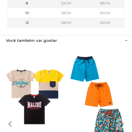
8
23CM
38CM
10
25CM
39CM
12
26CM
42CM
Você também vai gostar
1
2
3
4
6
1
2
3
4
6