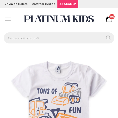
2ª via do Boleto
Rastrear Pedido
ATACADO*
00