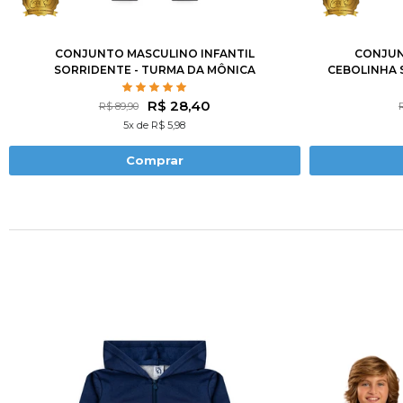
1
2
3
4
6
8
10
12
1
2
3
CONJUNTO MASCULINO INFANTIL
CONJUN
SORRIDENTE - TURMA DA MÔNICA
CEBOLINHA 
R$ 28,40
R$ 89,90
5x de R$ 5,98
Comprar