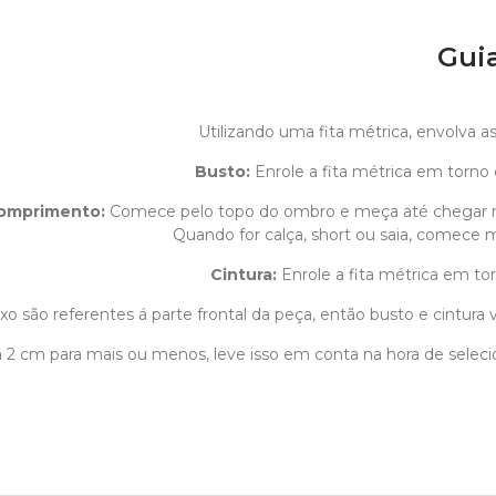
Gui
Utilizando uma fita métrica, envolva 
Busto:
Enrole a fita métrica em torno 
omprimento
:
Comece pelo topo do ombro e meça até chegar 
Quando for calça, short ou saia, comece m
Cintura:
Enrole a fita métrica em tor
o são referentes á parte frontal da peça, então busto e cintura v
1 á 2 cm para mais ou menos, leve isso em conta na hora de sele