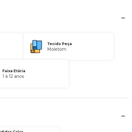
Tecido Peça
Moletom
Faixa Etária
1 à 12 anos
edidas Calça