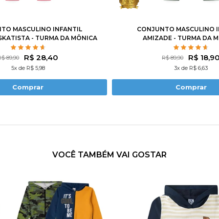
4
6
8
10
12
1
2
3
4
6
8
TO MASCULINO INFANTIL
CONJUNTO MASCULINO I
SKATISTA - TURMA DA MÔNICA
AMIZADE - TURMA DA 
R$ 28,40
R$ 18,9
R$ 89,90
R$ 89,90
5x de R$ 5,98
3x de R$ 6,63
Comprar
Comprar
VOCÊ TAMBÉM VAI GOSTAR