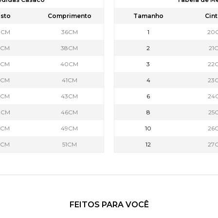
sto
Comprimento
Tamanho
Cint
0CM
36CM
1
20
2CM
38CM
2
21
4CM
40CM
3
22
7CM
41CM
4
23
9CM
43CM
6
24
0CM
46CM
8
25
2CM
49CM
10
26
3CM
51CM
12
27
FEITOS PARA VOCÊ