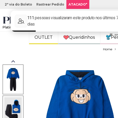
2ª via do Boleto
Rastrear Pedido
ATACADO*
Platinum Kids: Loja de roupa infantil online.
OUTLET
Queridinhos
Pe
Home