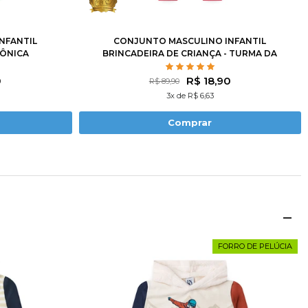
10
12
1
2
3
4
6
8
10
12
NFANTIL
CONJUNTO MASCULINO INFANTIL
MÔNICA
BRINCADEIRA DE CRIANÇA - TURMA DA
MÔNICA
0
R$ 18,90
R$ 89,90
3x de R$ 6,63
Comprar
FORRO DE PELÚCIA