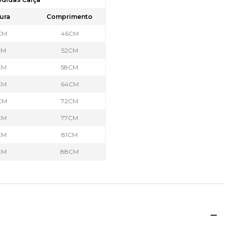
ura
Comprimento
CM
46CM
CM
52CM
CM
58CM
CM
64CM
CM
72CM
CM
77CM
CM
81CM
CM
88CM