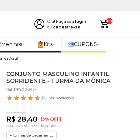
Olá! Faça seu
login
00
ou
cadastre-se
Meninos
Kits
CUPONS
ônica Azul
CONJUNTO MASCULINO INFANTIL
SORRIDENTE - TURMA DA MÔNICA
Ref: PK900042-1
(19)
- Ver avaliações
R$ 89,90
R$ 28,40
(5% OFF)
no pix à vista com desconto
+ formas de pagamento