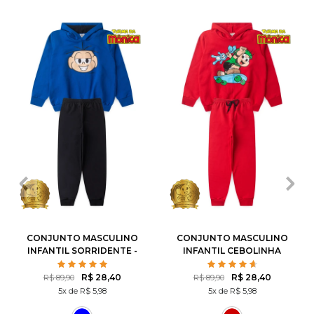
1
2
3
4
6
1
2
3
4
6
8
10
12
8
10
12
CONJUNTO MASCULINO
CONJUNTO MASCULINO
INFANTIL SORRIDENTE -
INFANTIL CEBOLINHA
TURMA DA MÔNICA
SKATISTA - TURMA DA
MÔNICA
R$ 28,40
R$ 28,40
R$ 89,90
R$ 89,90
5x de R$ 5,98
5x de R$ 5,98