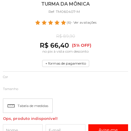
TURMA DA MÔNICA
Ref: TM060407-M
(6)
- Ver avaliações
R$ 89,90
R$ 66,40
(5% OFF)
no pix à vista com desconto
+ formas de pagamento
Cor
Tamanho
Tabela de medidas
Ops, produto indisponível!
Avise-me