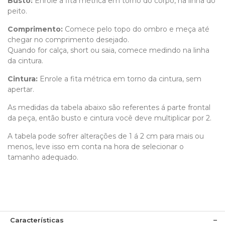
Busto:
Enrole a fita métrica em torno do corpo, na linha do
peito.
Comprimento
:
Comece pelo topo do ombro e meça até
chegar no comprimento desejado.
Quando for calça, short ou saia, comece medindo na linha
da cintura.
Cintura:
Enrole a fita métrica em torno da cintura, sem
apertar.
As medidas da tabela abaixo são referentes á parte frontal
da peça, então busto e cintura você deve multiplicar por 2.
A tabela pode sofrer alterações de 1 á 2 cm para mais ou
menos, leve isso em conta na hora de selecionar o
tamanho adequado.
Características