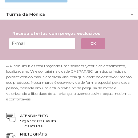
Turma da Mônica
Receba ofertas com preços exclusivos:
OK
A Platinum Kids está traçando uma sólida trajetória de crescimento,
localizada no Vale do Itajaí na cidade GASPAR/SC, um dos principais
polos têxteis do país, a empresa visa pela qualidade no desenvolvimento
dos produtos. Nossa marca é desenvolvida de forma especial para cada
pessoa, baseada em um arduo trabalho de pesquisa de moda e
valorizando a liberdade de ser criança, trazendo assim, peças modernas
e confortáveis.
ATENDIMENTO
Seg à Sex: 08:00 às 11:30
13:00 às 17:00
FRETE GRÁTIS