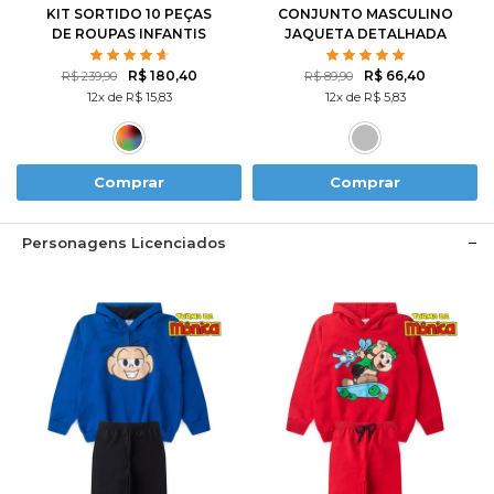
KIT SORTIDO 10 PEÇAS
CONJUNTO MASCULINO
DE ROUPAS INFANTIS
JAQUETA DETALHADA
MASCULINO INVERNO - 5
CASACOS + 5 CALÇAS
R$ 180,40
R$ 66,40
R$ 239,90
R$ 89,90
12x de R$ 15,83
12x de R$ 5,83
Comprar
Comprar
Personagens Licenciados