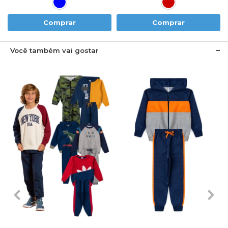
Comprar
Comprar
Você também vai gostar
1
2
3
4
6
1
2
3
4
6
8
10
12
14
8
10
12