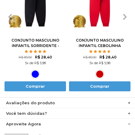
1
2
3
4
6
1
2
3
4
6
8
10
12
8
10
12
CONJUNTO MASCULINO
CONJUNTO MASCULINO
INFANTIL SORRIDENTE -
INFANTIL CEBOLINHA
TURMA DA MÔNICA
SKATISTA - TURMA DA
MÔNICA
R$ 28,40
R$ 28,40
R$ 89,90
R$ 89,90
5x de R$ 5,98
5x de R$ 5,98
Comprar
Comprar
Avaliações do produto
Você tem dúvidas?
Aproveite Agora