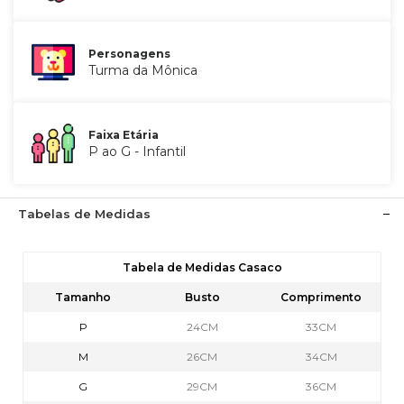
Personagens
Turma da Mônica
Faixa Etária
P ao G - Infantil
Tabelas de Medidas
Tabela de Medidas Casaco
Tamanho
Busto
Comprimento
P
24CM
33CM
M
26CM
34CM
G
29CM
36CM