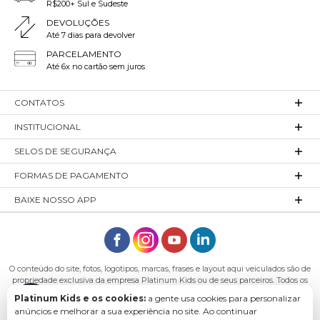
R$200+ Sul e Sudeste
DEVOLUÇÕES
Até 7 dias para devolver
PARCELAMENTO
Até 6x no cartão sem juros
CONTATOS
INSTITUCIONAL
SELOS DE SEGURANÇA
FORMAS DE PAGAMENTO
BAIXE NOSSO APP
O conteúdo do site, fotos, logotipos, marcas, frases e layout aqui veiculados são de
propriedade exclusiva da empresa Platinum Kids ou de seus parceiros. Todos os
direitos reservados. Platinum Kids - Platinum Indústria de Confecções LTDA -
Platinum Kids e os cookies:
a gente usa cookies para personalizar
CNPJ: 27.180.131/0001-54 Endereço: Rod. Ivo Silveira, n° 7505 - Bateias, Gaspar - SC,
anúncios e melhorar a sua experiência no site. Ao continuar
89113-040