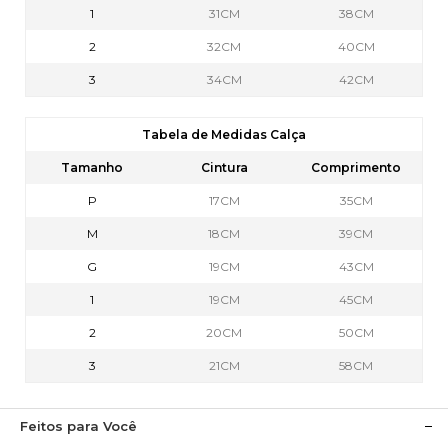
1
31CM
38CM
2
32CM
40CM
3
34CM
42CM
Tabela de Medidas Calça
Tamanho
Cintura
Comprimento
P
17CM
35CM
M
18CM
39CM
G
19CM
43CM
1
19CM
45CM
2
20CM
50CM
3
21CM
58CM
Feitos para Você