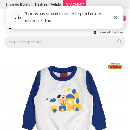
2ª via do Boleto
Rastrear Pedido
ATACADO*
00
PLATINUM KIDS: LOJA DE ROUPA INFANTIL ONLINE.