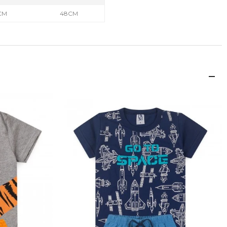
CM
48CM