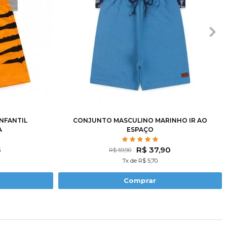
8
10
1
2
3
4
6
8
10
12
NFANTIL
CONJUNTO MASCULINO MARINHO IR AO
A
ESPAÇO
5
R$ 37,90
R$ 59,90
7x de R$ 5,70
Comprar