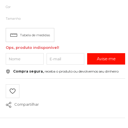
Cor
Tamanho
Tabela de medidas
Ops, produto indisponível!
Avise-me
Compra segura,
receba o produto ou devolvemos seu dinheiro
Compartilhar