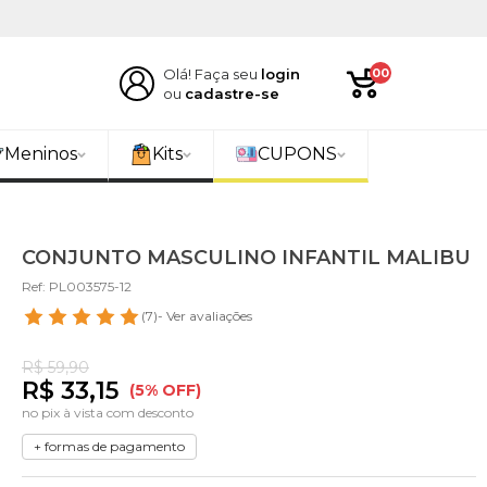
Olá! Faça seu
login
00
ou
cadastre-se
Meninos
Kits
CUPONS
CONJUNTO MASCULINO INFANTIL MALIBU
Ref: PL003575-12
(7)
- Ver avaliações
R$ 59,90
R$ 33,15
(5% OFF)
no pix à vista com desconto
+ formas de pagamento