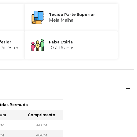
Tecido Parte Superior
Meia Malha
ferior
Faixa Etária
oliéster
10 à 16 anos
didas Bermuda
ura
Comprimento
CM
46CM
CM
48CM