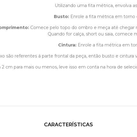
Utilizando uma fita métrica, envolva 
Busto:
Enrole a fita métrica em torno 
omprimento
:
Comece pelo topo do ombro e meça até chegar 
Quando for calça, short ou saia, comece m
Cintura:
Enrole a fita métrica em tor
o são referentes á parte frontal da peça, então busto e cintura v
1 á 2 cm para mais ou menos, leve isso em conta na hora de sele
CARACTERÍSTICAS