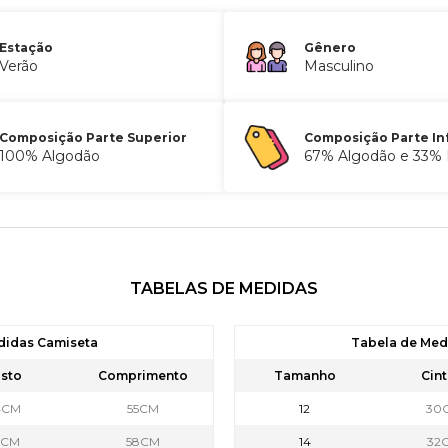
Estação
Gênero
Verão
Masculino
Composição Parte Superior
Composição Parte In
100% Algodão
67% Algodão e 33% P
TABELAS DE MEDIDAS
didas Camiseta
Tabela de Me
sto
Comprimento
Tamanho
Cint
4CM
55CM
12
30
6CM
58CM
14
32