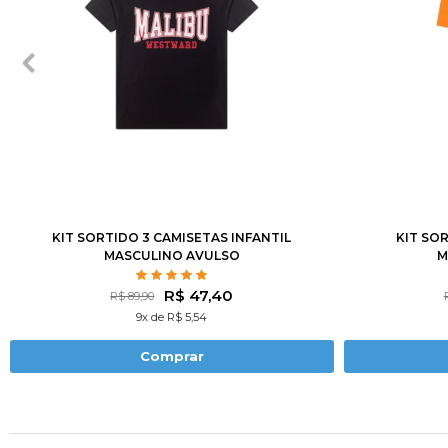
1
2
3
4
6
8
10
12
1
2
3
KIT SORTIDO 3 CAMISETAS INFANTIL
KIT SO
MASCULINO AVULSO
M
R$ 47,40
R$ 89,90
9x de R$ 5,54
Comprar