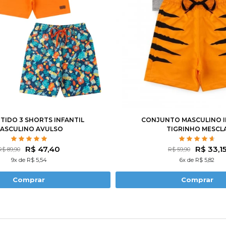
4
6
8
10
12
1
2
3
4
6
RTIDO 3 SHORTS INFANTIL
CONJUNTO MASCULINO I
ASCULINO AVULSO
TIGRINHO MESCL
R$ 47,40
R$ 33,1
R$ 89,90
R$ 59,90
9x de R$ 5,54
6x de R$ 5,82
Comprar
Comprar