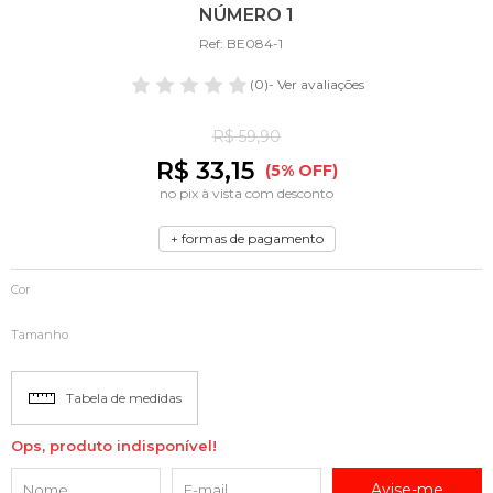
NÚMERO 1
Ref: BE084-1
(0)
- Ver avaliações
R$ 59,90
R$ 33,15
(5% OFF)
no pix à vista com desconto
+ formas de pagamento
Cor
Tamanho
Tabela de medidas
Ops, produto indisponível!
Avise-me