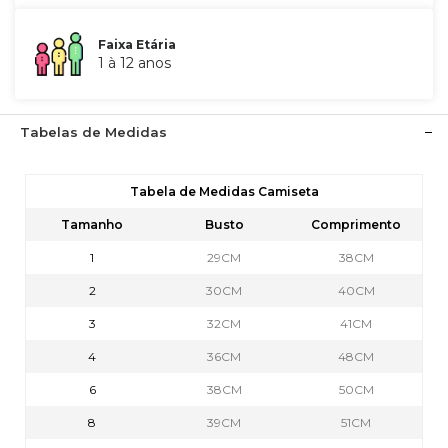
Faixa Etária
1 à 12 anos
Tabelas de Medidas
Tabela de Medidas Camiseta
Tamanho
Busto
Comprimento
1
29CM
38CM
2
30CM
40CM
3
32CM
41CM
4
36CM
48CM
6
38CM
50CM
8
39CM
51CM