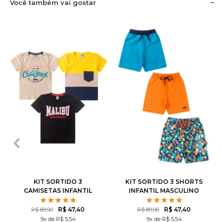
Você também vai gostar
1
2
3
4
6
1
2
3
4
6
8
10
12
8
10
12
KIT SORTIDO 3
KIT SORTIDO 3 SHORTS
CAMISETAS INFANTIL
INFANTIL MASCULINO
MASCULINO AVULSO
AVULSO
R$ 47,40
R$ 47,40
R$ 89,90
R$ 89,90
9x de R$ 5,54
9x de R$ 5,54