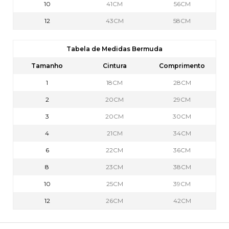
10
41CM
56CM
12
43CM
58CM
Tabela de Medidas Bermuda
Tamanho
Cintura
Comprimento
1
18CM
28CM
2
20CM
29CM
3
20CM
30CM
4
21CM
34CM
6
22CM
36CM
8
23CM
38CM
10
25CM
39CM
12
26CM
42CM