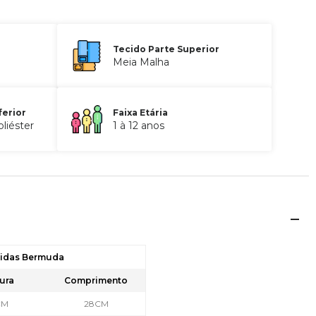
Tecido Parte Superior
Meia Malha
ferior
Faixa Etária
liéster
1 à 12 anos
didas Bermuda
ura
Comprimento
CM
28CM