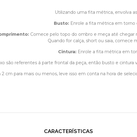
Utilizando uma fita métrica, envolva 
Busto:
Enrole a fita métrica em torno 
omprimento
:
Comece pelo topo do ombro e meça até chegar 
Quando for calça, short ou saia, comece m
Cintura:
Enrole a fita métrica em tor
o são referentes á parte frontal da peça, então busto e cintura v
1 á 2 cm para mais ou menos, leve isso em conta na hora de sele
CARACTERÍSTICAS