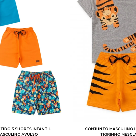
4
6
8
10
12
1
2
3
4
6
RTIDO 3 SHORTS INFANTIL
CONJUNTO MASCULINO I
ASCULINO AVULSO
TIGRINHO MESCL