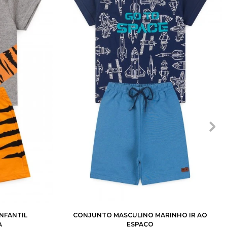
8
10
1
2
3
4
6
8
10
12
NFANTIL
CONJUNTO MASCULINO MARINHO IR AO
A
ESPAÇO