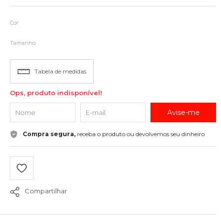
Cor
Tamanho
Tabela de medidas
Ops, produto indisponível!
Avise-me
Compra segura,
receba o produto ou devolvemos seu dinheiro
Compartilhar