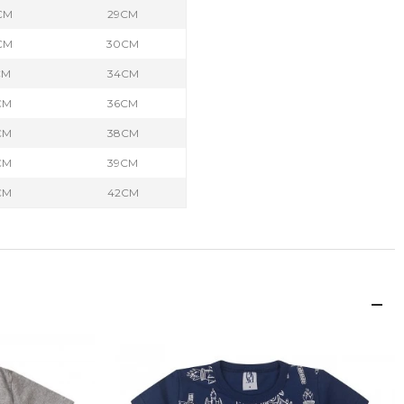
CM
29CM
CM
30CM
CM
34CM
CM
36CM
CM
38CM
CM
39CM
CM
42CM