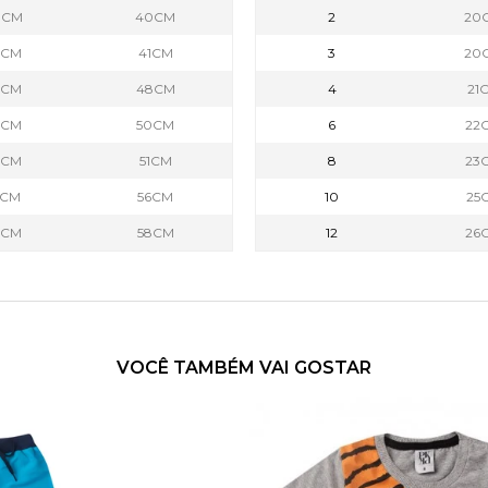
0CM
40CM
2
20
2CM
41CM
3
20
6CM
48CM
4
21
8CM
50CM
6
22
9CM
51CM
8
23
1CM
56CM
10
25
3CM
58CM
12
26
VOCÊ TAMBÉM VAI GOSTAR