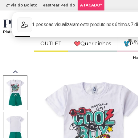
2ª via do Boleto
Rastrear Pedido
ATACADO*
Platinum Kids: Loja de roupa infantil online.
OUTLET
Queridinhos
Pe
H