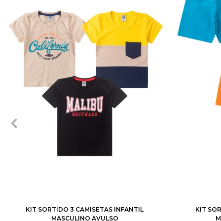
1
2
3
4
6
8
10
12
1
2
3
KIT SORTIDO 3 CAMISETAS INFANTIL
KIT SO
MASCULINO AVULSO
M