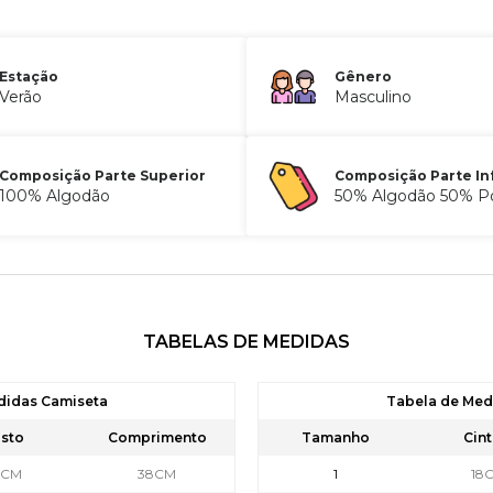
Estação
Gênero
Verão
Masculino
Composição Parte Superior
Composição Parte In
100% Algodão
50% Algodão 50% Po
TABELAS DE MEDIDAS
didas Camiseta
Tabela de Me
sto
Comprimento
Tamanho
Cint
9CM
38CM
1
18