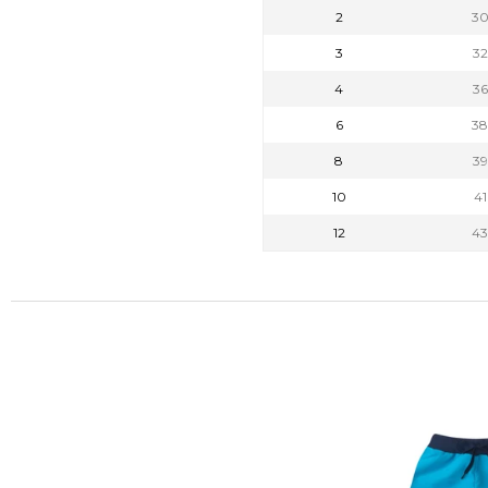
2
3
3
3
4
3
6
3
8
3
10
4
12
4