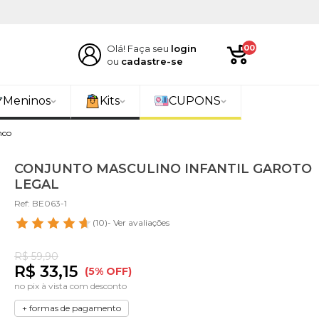
Olá! Faça seu
login
00
ou
cadastre-se
Meninos
Kits
CUPONS
nco
CONJUNTO MASCULINO INFANTIL GAROTO
LEGAL
Ref: BE063-1
(10)
- Ver avaliações
R$ 59,90
R$ 33,15
(5% OFF)
no pix à vista com desconto
+ formas de pagamento