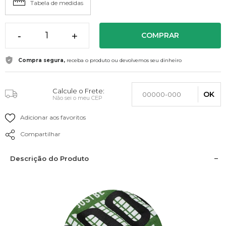
Tabela de medidas
-
+
COMPRAR
Compra segura,
receba o produto ou devolvemos seu dinheiro
Calcule o Frete:
OK
Não sei o meu CEP
Adicionar aos favoritos
Compartilhar
Descrição do Produto