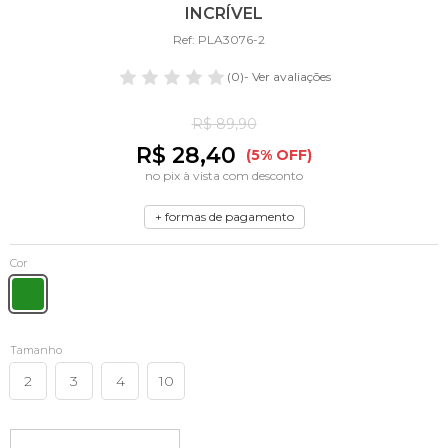
INCRÍVEL
Ref: PLA3076-2
(0)
- Ver avaliações
R$ 89,90
R$ 28,40
(5% OFF)
no pix à vista com desconto
+ formas de pagamento
Cor
Tamanho
2
3
4
10