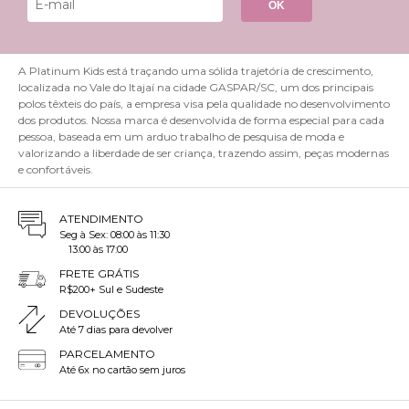
OK
A Platinum Kids está traçando uma sólida trajetória de crescimento,
localizada no Vale do Itajaí na cidade GASPAR/SC, um dos principais
polos têxteis do país, a empresa visa pela qualidade no desenvolvimento
dos produtos. Nossa marca é desenvolvida de forma especial para cada
pessoa, baseada em um arduo trabalho de pesquisa de moda e
valorizando a liberdade de ser criança, trazendo assim, peças modernas
e confortáveis.
ATENDIMENTO
Seg à Sex: 08:00 às 11:30
13:00 às 17:00
FRETE GRÁTIS
R$200+ Sul e Sudeste
DEVOLUÇÕES
Até 7 dias para devolver
PARCELAMENTO
Até 6x no cartão sem juros