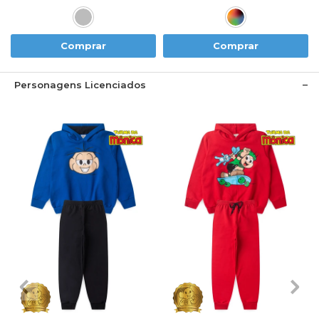
Comprar
Comprar
Personagens Licenciados
1
2
3
4
6
1
2
3
4
6
8
10
12
8
10
12