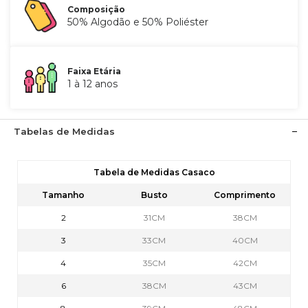
Composição
50% Algodão e 50% Poliéster
Faixa Etária
1 à 12 anos
Tabelas de Medidas
Tabela de Medidas Casaco
Tamanho
Busto
Comprimento
2
31CM
38CM
3
33CM
40CM
4
35CM
42CM
6
38CM
43CM