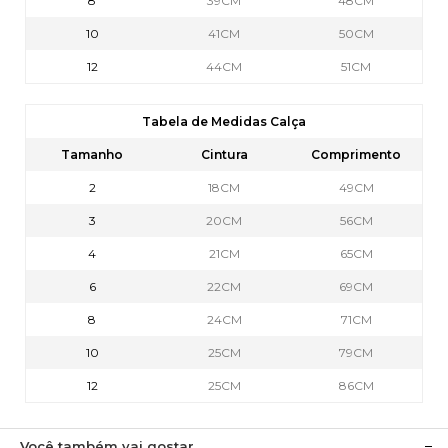
8
39CM
48CM
10
41CM
50CM
12
44CM
51CM
Tabela de Medidas Calça
Tamanho
Cintura
Comprimento
2
18CM
49CM
3
20CM
56CM
4
21CM
65CM
6
22CM
69CM
8
24CM
71CM
10
25CM
79CM
12
25CM
86CM
Você também vai gostar