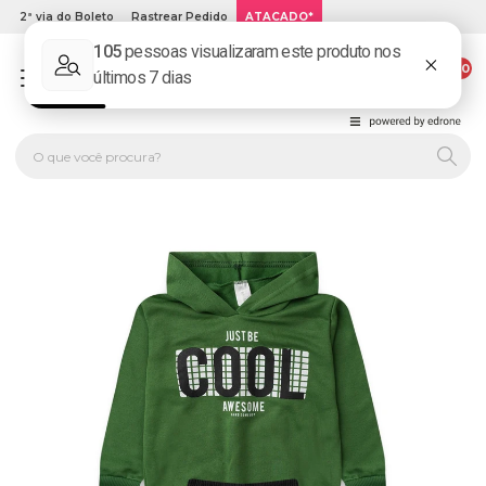
2ª via do Boleto
Rastrear Pedido
ATACADO*
00
PLATINUM KIDS: LOJA DE ROUPA INFANTIL ONLINE.