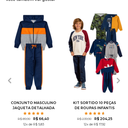
1
2
3
4
6
1
2
3
4
6
8
10
12
8
10
12
14
CONJUNTO MASCULINO
KIT SORTIDO 10 PEÇAS
JAQUETA DETALHADA
DE ROUPAS INFANTIS
MASCULINO INVERNO - 5
CASACOS + 5 CALÇAS
R$ 66,40
R$ 204,25
R$ 89,90
R$ 239,90
12x de R$ 5,83
12x de R$ 17,92