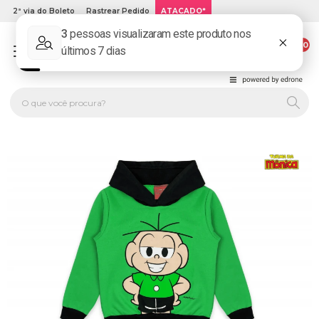
2ª via do Boleto
Rastrear Pedido
ATACADO*
00
PLATINUM KIDS: LOJA DE ROUPA INFANTIL ONLINE.