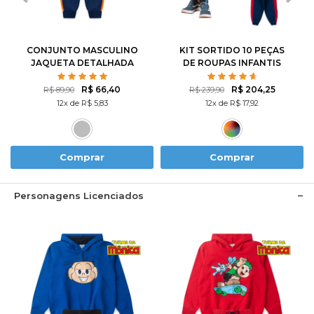
8
10
12
8
10
12
14
CONJUNTO MASCULINO
KIT SORTIDO 10 PEÇAS
JAQUETA DETALHADA
DE ROUPAS INFANTIS
MASCULINO INVERNO - 5
CASACOS + 5 CALÇAS
R$ 66,40
R$ 204,25
R$ 89,90
R$ 239,90
12x de R$ 5,83
12x de R$ 17,92
Comprar
Comprar
Personagens Licenciados