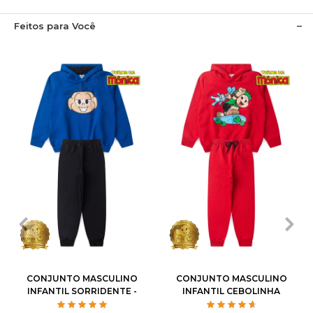
Feitos para Você
1
2
3
4
6
1
2
3
4
6
8
10
12
8
10
12
CONJUNTO MASCULINO
CONJUNTO MASCULINO
INFANTIL SORRIDENTE -
INFANTIL CEBOLINHA
TURMA DA MÔNICA
SKATISTA - TURMA DA