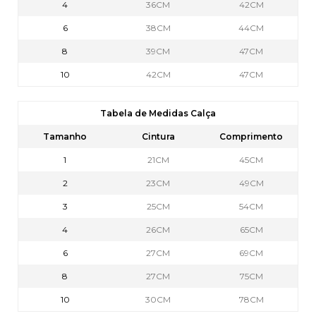
4
36CM
42CM
6
38CM
44CM
8
39CM
47CM
10
42CM
47CM
Tabela de Medidas Calça
Tamanho
Cintura
Comprimento
1
21CM
45CM
2
23CM
49CM
3
25CM
54CM
4
26CM
65CM
6
27CM
69CM
8
27CM
75CM
10
30CM
78CM