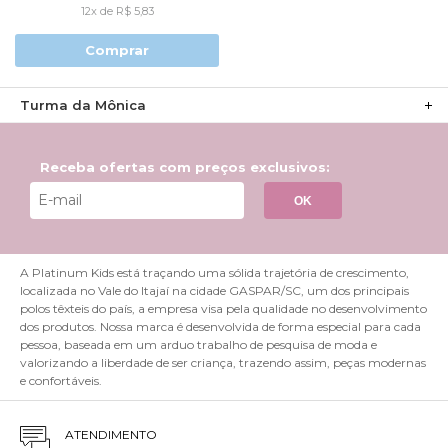
12x de R$ 5,83
Comprar
Turma da Mônica
Receba ofertas com preços exclusivos:
OK
A Platinum Kids está traçando uma sólida trajetória de crescimento,
localizada no Vale do Itajaí na cidade GASPAR/SC, um dos principais
polos têxteis do país, a empresa visa pela qualidade no desenvolvimento
dos produtos. Nossa marca é desenvolvida de forma especial para cada
pessoa, baseada em um arduo trabalho de pesquisa de moda e
valorizando a liberdade de ser criança, trazendo assim, peças modernas
e confortáveis.
ATENDIMENTO