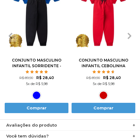
1
2
3
4
6
1
2
3
4
6
8
10
12
8
10
12
CONJUNTO MASCULINO
CONJUNTO MASCULINO
INFANTIL SORRIDENTE -
INFANTIL CEBOLINHA
TURMA DA MÔNICA
SKATISTA - TURMA DA
MÔNICA
R$ 28,40
R$ 28,40
R$ 89,90
R$ 89,90
5x de R$ 5,98
5x de R$ 5,98
Comprar
Comprar
Avaliações do produto
Você tem dúvidas?