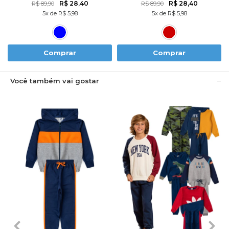
MÔNICA
R$ 28,40
R$ 28,40
R$ 89,90
R$ 89,90
5x de R$ 5,98
5x de R$ 5,98
Comprar
Comprar
Você também vai gostar
1
2
3
4
6
1
2
3
4
6