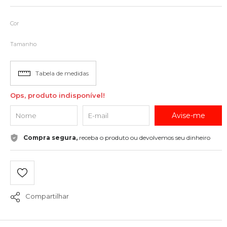
Cor
Tamanho
Tabela de medidas
Ops, produto indisponível!
Avise-me
Compra segura,
receba o produto ou devolvemos seu dinheiro
Compartilhar