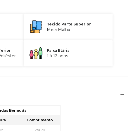
Tecido Parte Superior
Meia Malha
ferior
Faixa Etária
oliéster
1 à 12 anos
didas Bermuda
ura
Comprimento
CM
25CM