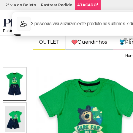
2ª via do Boleto
Rastrear Pedido
ATACADO*
Platinum Kids: Loja de roupa infantil online.
OUTLET
Queridinhos
Pe
Ho