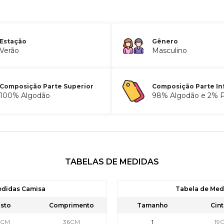
Estação
Gênero
Verão
Masculino
Composição Parte Superior
Composição Parte In
100% Algodão
98% Algodão e 2% P
TABELAS DE MEDIDAS
edidas Camisa
Tabela de Me
sto
Comprimento
Tamanho
Cint
6CM
36CM
1
19