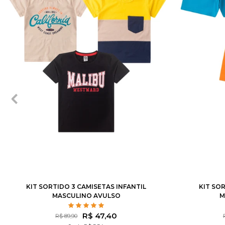
1
2
3
4
6
8
10
12
1
2
3
KIT SORTIDO 3 CAMISETAS INFANTIL
KIT SO
MASCULINO AVULSO
M
R$ 47,40
R$ 89,90