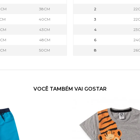
0CM
38CM
2
22
1CM
40CM
3
22
3CM
43CM
4
23
4CM
48CM
6
24
8CM
50CM
8
26
VOCÊ TAMBÉM VAI GOSTAR