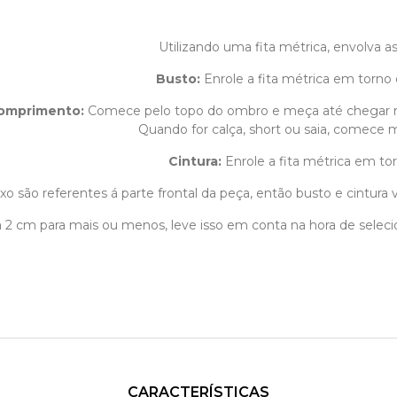
Utilizando uma fita métrica, envolva 
Busto:
Enrole a fita métrica em torno 
omprimento
:
Comece pelo topo do ombro e meça até chegar 
Quando for calça, short ou saia, comece m
Cintura:
Enrole a fita métrica em tor
o são referentes á parte frontal da peça, então busto e cintura v
1 á 2 cm para mais ou menos, leve isso em conta na hora de sele
CARACTERÍSTICAS