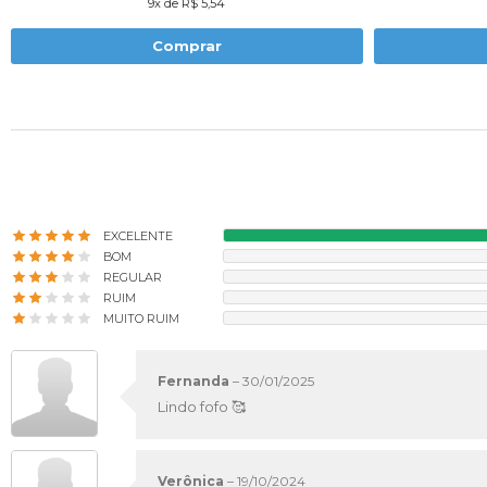
9x de R$ 5,54
Comprar
EXCELENTE
BOM
REGULAR
RUIM
MUITO RUIM
Fernanda
–
30/01/2025
Lindo fofo 🥰
Verônica
–
19/10/2024