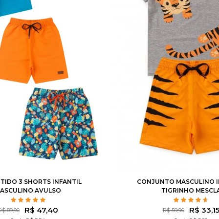
4
6
8
10
12
1
2
3
4
6
RTIDO 3 SHORTS INFANTIL
CONJUNTO MASCULINO I
ASCULINO AVULSO
TIGRINHO MESCL
R$ 47,40
R$ 33,1
R$ 89,90
R$ 59,90