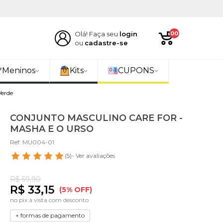
Olá! Faça seu
login
00
ou
cadastre-se
Meninos
Kits
CUPONS
Verde
CONJUNTO MASCULINO CARE FOR -
MASHA E O URSO
Ref: MU004-01
(5)
- Ver avaliações
R$ 59,90
R$ 33,15
(5% OFF)
no pix à vista com desconto
+ formas de pagamento