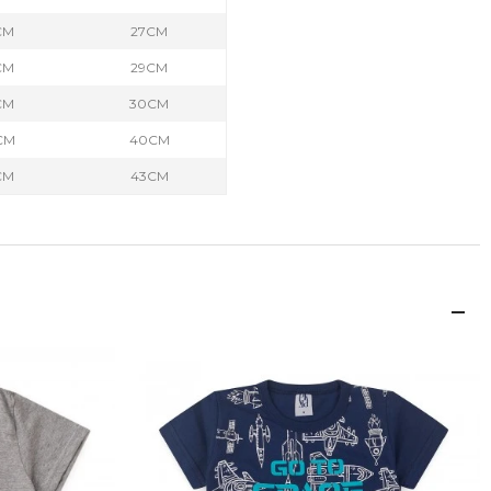
CM
27CM
CM
29CM
CM
30CM
CM
40CM
CM
43CM