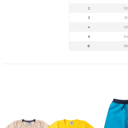
2
3
3
3
4
3
6
3
8
3