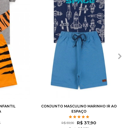
8
10
1
2
3
4
6
8
10
12
NFANTIL
CONJUNTO MASCULINO MARINHO IR AO
A
ESPAÇO
5
R$ 37,90
R$ 59,90