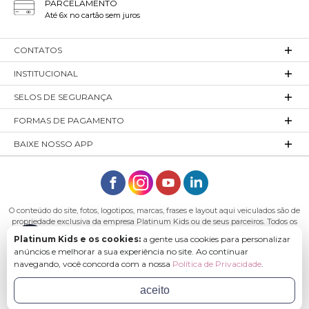
PARCELAMENTO
Até 6x no cartão sem juros
CONTATOS
INSTITUCIONAL
SELOS DE SEGURANÇA
FORMAS DE PAGAMENTO
BAIXE NOSSO APP
O conteúdo do site, fotos, logotipos, marcas, frases e layout aqui veiculados são de
propriedade exclusiva da empresa Platinum Kids ou de seus parceiros. Todos os
direitos reservados. Platinum Kids - Platinum Indústria de Confecções LTDA -
Platinum Kids e os cookies:
a gente usa cookies para personalizar
CNPJ: 27.180.131/0001-54 Endereço: Rod. Ivo Silveira, n° 7505 - Bateias, Gaspar - SC,
anúncios e melhorar a sua experiência no site. Ao continuar
89113-040
navegando, você concorda com a nossa
Política de Privacidade
.
aceito