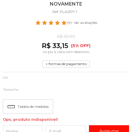
NOVAMENTE
Ref: PLA2571-1
(9)
- Ver avaliações
R$ 59,90
R$ 33,15
(5% OFF)
no pix à vista com desconto
+ formas de pagamento
Cor
Tamanho
Tabela de medidas
Ops, produto indisponível!
Avise-me