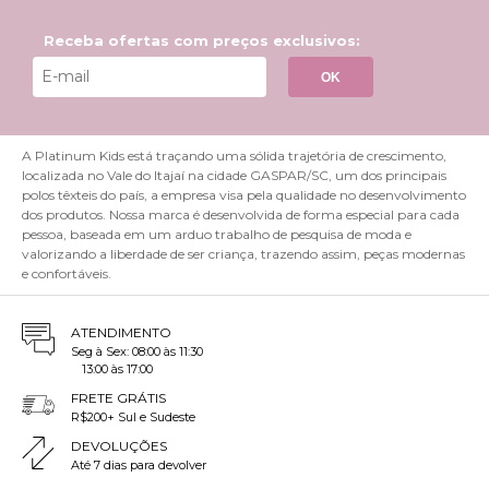
Receba ofertas com preços exclusivos:
OK
A Platinum Kids está traçando uma sólida trajetória de crescimento,
localizada no Vale do Itajaí na cidade GASPAR/SC, um dos principais
polos têxteis do país, a empresa visa pela qualidade no desenvolvimento
dos produtos. Nossa marca é desenvolvida de forma especial para cada
pessoa, baseada em um arduo trabalho de pesquisa de moda e
valorizando a liberdade de ser criança, trazendo assim, peças modernas
e confortáveis.
ATENDIMENTO
Seg à Sex: 08:00 às 11:30
13:00 às 17:00
FRETE GRÁTIS
R$200+ Sul e Sudeste
DEVOLUÇÕES
Até 7 dias para devolver