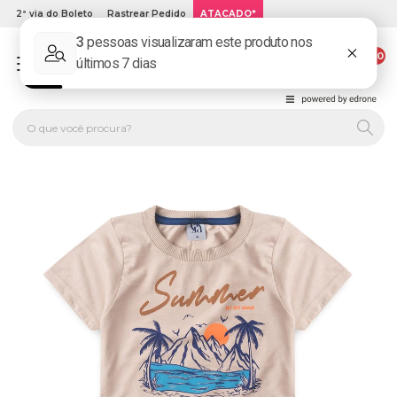
2ª via do Boleto
Rastrear Pedido
ATACADO*
00
PLATINUM KIDS: LOJA DE ROUPA INFANTIL ONLINE.