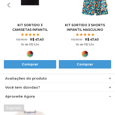
1
2
3
4
6
1
2
3
4
6
8
10
12
8
10
12
KIT SORTIDO 3
KIT SORTIDO 3 SHORTS
CAMISETAS INFANTIL
INFANTIL MASCULINO
MASCULINO AVULSO
AVULSO
R$ 47,40
R$ 47,40
R$ 89,90
R$ 89,90
9x de R$ 5,54
9x de R$ 5,54
Comprar
Comprar
Avaliações do produto
Você tem dúvidas?
Aproveite Agora