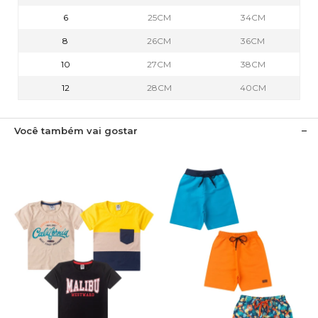
6
25CM
34CM
8
26CM
36CM
10
27CM
38CM
12
28CM
40CM
Você também vai gostar