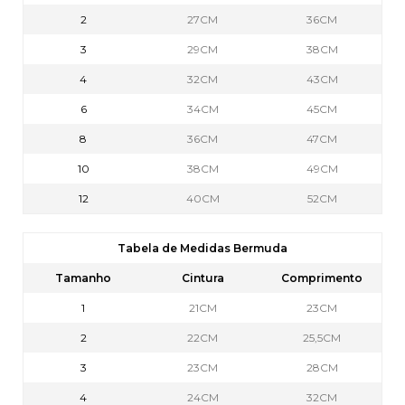
2
27CM
36CM
3
29CM
38CM
4
32CM
43CM
6
34CM
45CM
8
36CM
47CM
10
38CM
49CM
12
40CM
52CM
Tabela de Medidas Bermuda
Tamanho
Cintura
Comprimento
1
21CM
23CM
2
22CM
25,5CM
3
23CM
28CM
4
24CM
32CM