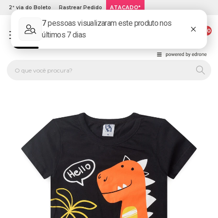
2ª via do Boleto
Rastrear Pedido
ATACADO*
00
PLATINUM KIDS: LOJA DE ROUPA INFANTIL ONLINE.