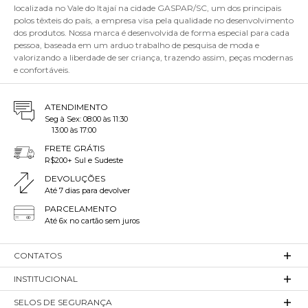
localizada no Vale do Itajaí na cidade GASPAR/SC, um dos principais
polos têxteis do país, a empresa visa pela qualidade no desenvolvimento
dos produtos. Nossa marca é desenvolvida de forma especial para cada
pessoa, baseada em um arduo trabalho de pesquisa de moda e
valorizando a liberdade de ser criança, trazendo assim, peças modernas
e confortáveis.
ATENDIMENTO
Seg à Sex: 08:00 às 11:30
13:00 às 17:00
FRETE GRÁTIS
R$200+ Sul e Sudeste
DEVOLUÇÕES
Até 7 dias para devolver
PARCELAMENTO
Até 6x no cartão sem juros
CONTATOS
INSTITUCIONAL
SELOS DE SEGURANÇA