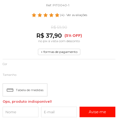
Ref: PIT0040-1
(4)
- Ver avaliações
R$ 59,90
R$ 37,90
(5% OFF)
no pix à vista com desconto
+ formas de pagamento
Cor
Tamanho
Tabela de medidas
Ops, produto indisponível!
Avise-me