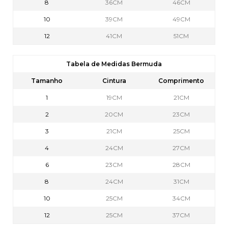
8
36CM
46CM
10
39CM
49CM
12
41CM
51CM
Tabela de Medidas Bermuda
Tamanho
Cintura
Comprimento
1
19CM
21CM
2
20CM
23CM
3
21CM
25CM
4
24CM
27CM
6
23CM
28CM
8
24CM
31CM
10
25CM
34CM
12
25CM
37CM