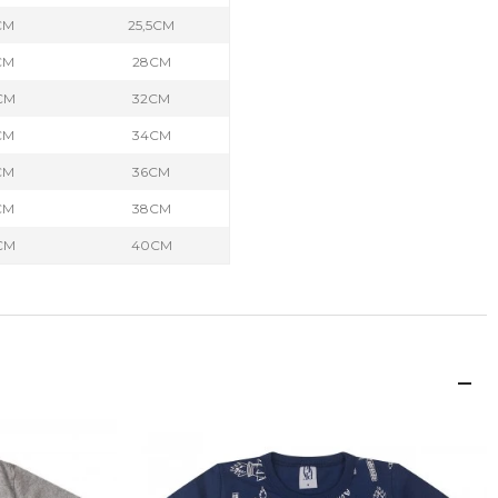
CM
25,5CM
CM
28CM
CM
32CM
CM
34CM
CM
36CM
CM
38CM
CM
40CM