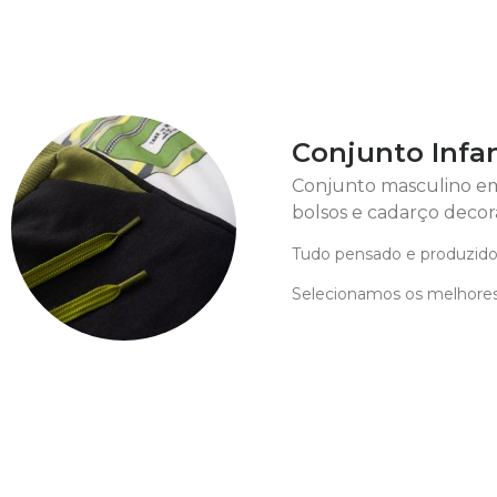
Conjunto Infa
Conjunto masculino em
bolsos e cadarço decora
Tudo pensado e produzido
Selecionamos os melhores