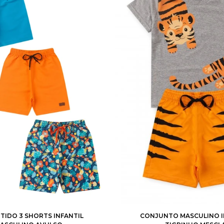
4
6
8
10
12
1
2
3
4
6
RTIDO 3 SHORTS INFANTIL
CONJUNTO MASCULINO I