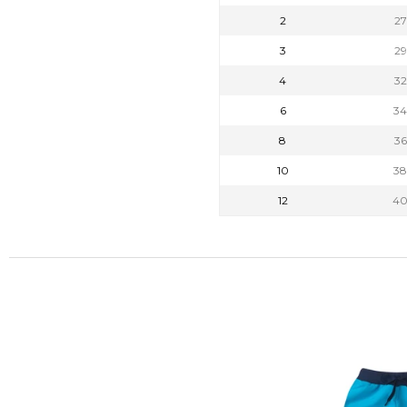
2
2
3
2
4
3
6
3
8
3
10
3
12
4