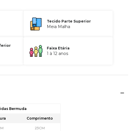
Tecido Parte Superior
Meia Malha
ferior
Faixa Etária
1 à 12 anos
didas Bermuda
ura
Comprimento
CM
23CM