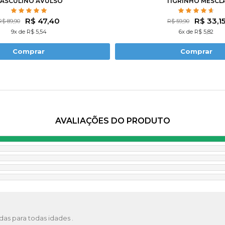
ASCULINO AVULSO
TIGRINHO MESCL
R$ 47,40
R$ 33,1
R$ 89,90
R$ 59,90
9x de R$ 5,54
6x de R$ 5,82
Comprar
Comprar
AVALIAÇÕES DO PRODUTO
ndas para todas idades .