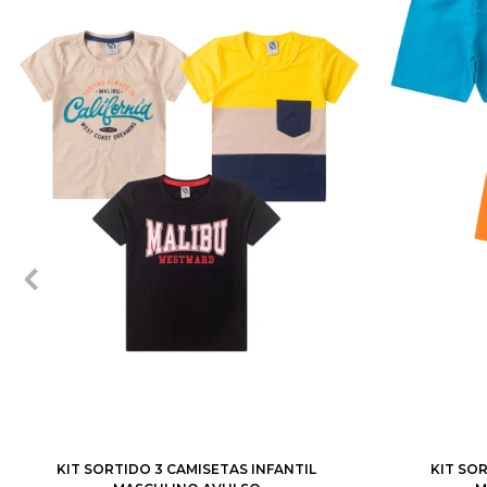
1
2
3
4
6
8
10
12
1
2
3
KIT SORTIDO 3 CAMISETAS INFANTIL
KIT SO