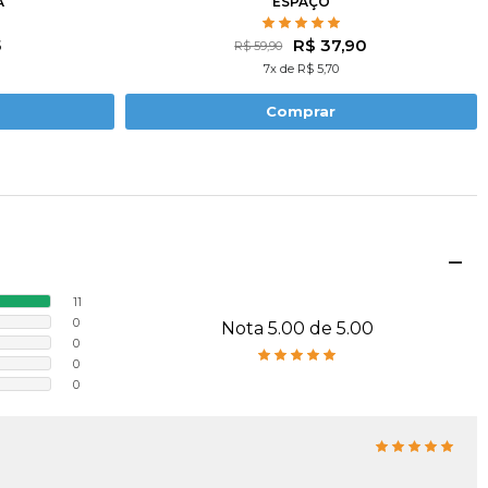
A
ESPAÇO
5
R$ 37,90
R$ 59,90
7x de R$ 5,70
Comprar
11
0
Nota 5.00 de 5.00
0
0
0