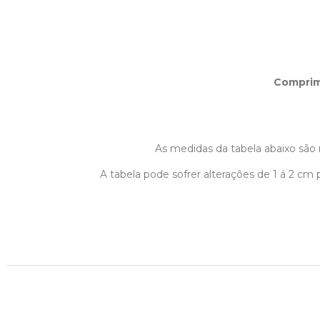
Compri
As medidas da tabela abaixo são r
A tabela pode sofrer alterações de 1 á 2 c