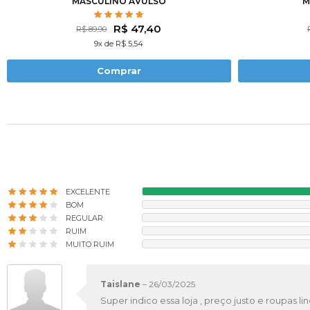
MASCULINO AVULSO
M
R$ 47,40
R$ 89,90
9x de R$ 5,54
Comprar
EXCELENTE
BOM
REGULAR
RUIM
MUITO RUIM
Taislane
–
26/03/2025
Super indico essa loja , preço justo e roupas li