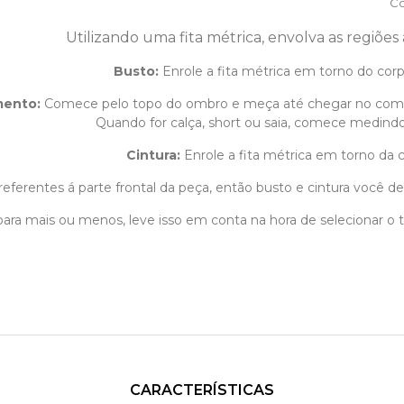
Co
Utilizando uma fita métrica, envolva as regiões
Busto:
Enrole a fita métrica em torno do corpo
mento
:
Comece pelo topo do ombro e meça até chegar no com
Quando for calça, short ou saia, comece medindo 
Cintura:
Enrole a fita métrica em torno da c
eferentes á parte frontal da peça, então busto e cintura você dev
m para mais ou menos, leve isso em conta na hora de selecionar 
CARACTERÍSTICAS