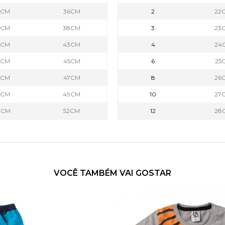
7CM
36CM
2
22
9CM
38CM
3
23
2CM
43CM
4
24
4CM
45CM
6
25
6CM
47CM
8
26
8CM
49CM
10
27
0CM
52CM
12
28
VOCÊ TAMBÉM VAI GOSTAR