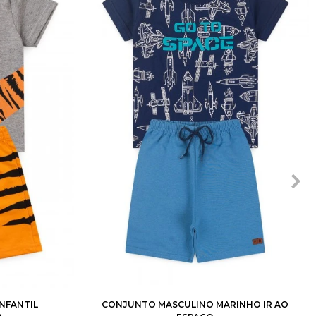
8
10
1
2
3
4
6
8
10
12
NFANTIL
CONJUNTO MASCULINO MARINHO IR AO