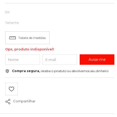
Cor
Tamanho
Tabela de medidas
Ops, produto indisponível!
Avise-me
Compra segura,
receba o produto ou devolvemos seu dinheiro
Compartilhar