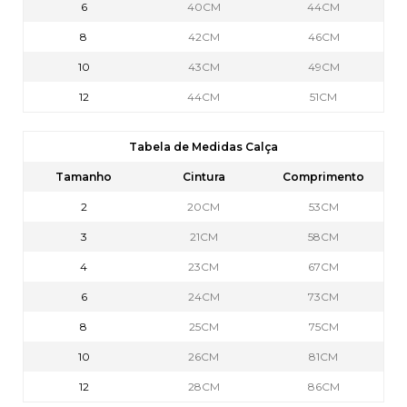
6
40CM
44CM
8
42CM
46CM
10
43CM
49CM
12
44CM
51CM
Tabela de Medidas Calça
Tamanho
Cintura
Comprimento
2
20CM
53CM
3
21CM
58CM
4
23CM
67CM
6
24CM
73CM
8
25CM
75CM
10
26CM
81CM
12
28CM
86CM