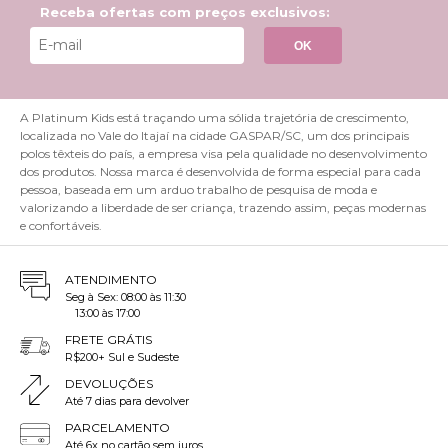
Receba ofertas com preços exclusivos:
OK
A Platinum Kids está traçando uma sólida trajetória de crescimento,
localizada no Vale do Itajaí na cidade GASPAR/SC, um dos principais
polos têxteis do país, a empresa visa pela qualidade no desenvolvimento
dos produtos. Nossa marca é desenvolvida de forma especial para cada
pessoa, baseada em um arduo trabalho de pesquisa de moda e
valorizando a liberdade de ser criança, trazendo assim, peças modernas
e confortáveis.
ATENDIMENTO
Seg à Sex: 08:00 às 11:30
13:00 às 17:00
FRETE GRÁTIS
R$200+ Sul e Sudeste
DEVOLUÇÕES
Até 7 dias para devolver
PARCELAMENTO
Até 6x no cartão sem juros