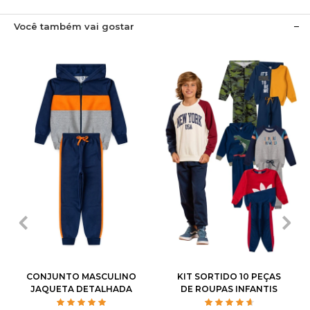
Você também vai gostar
1
2
3
4
6
1
2
3
4
6
8
10
12
8
10
12
14
CONJUNTO MASCULINO
KIT SORTIDO 10 PEÇAS
JAQUETA DETALHADA
DE ROUPAS INFANTIS
MASCULINO INVERNO - 5