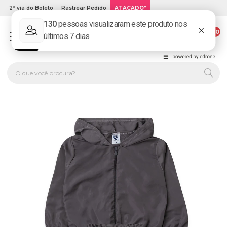
2ª via do Boleto
Rastrear Pedido
ATACADO*
00
PLATINUM KIDS: LOJA DE ROUPA INFANTIL ONLINE.