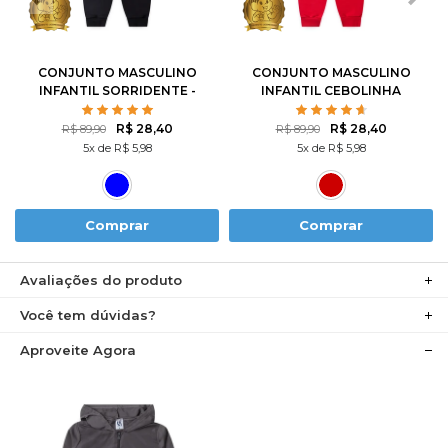
8
10
12
8
10
12
CONJUNTO MASCULINO
CONJUNTO MASCULINO
INFANTIL SORRIDENTE -
INFANTIL CEBOLINHA
TURMA DA MÔNICA
SKATISTA - TURMA DA
MÔNICA
R$ 28,40
R$ 28,40
R$ 89,90
R$ 89,90
5x de R$ 5,98
5x de R$ 5,98
Comprar
Comprar
Avaliações do produto
Você tem dúvidas?
Aproveite Agora