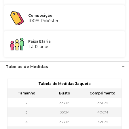
Composição
100% Poliéster
Faixa Etária
1 à 12 anos
Tabelas de Medidas
Tabela de Medidas Jaqueta
Tamanho
Busto
Comprimento
2
33CM
38CM
3
35CM
40CM
4
37CM
42CM