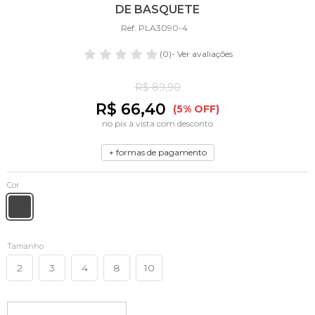
DE BASQUETE
Ref: PLA3090-4
(0)
- Ver avaliações
R$ 89,90
R$ 66,40
(5% OFF)
no pix à vista com desconto
+ formas de pagamento
Cor
Tamanho
2
3
4
8
10