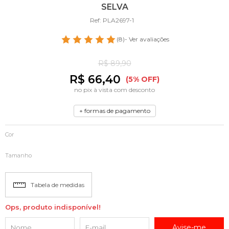
SELVA
Ref: PLA2697-1
(8)
- Ver avaliações
R$ 89,90
R$ 66,40
(5% OFF)
no pix à vista com desconto
+ formas de pagamento
Cor
Tamanho
Tabela de medidas
Ops, produto indisponível!
Avise-me