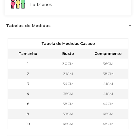
1 à 12 anos
Tabelas de Medidas
Tabela de Medidas Casaco
Tamanho
Busto
Comprimento
1
30CM
36CM
2
31CM
38CM
3
34CM
41CM
4
35CM
41CM
6
38CM
44CM
8
39CM
45CM
10
45CM
48CM