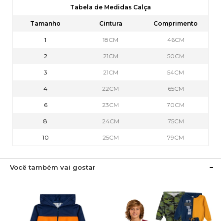
Tabela de Medidas Calça
Tamanho
Cintura
Comprimento
1
18CM
46CM
2
21CM
50CM
3
21CM
54CM
4
22CM
65CM
6
23CM
70CM
8
24CM
75CM
10
25CM
79CM
Você também vai gostar