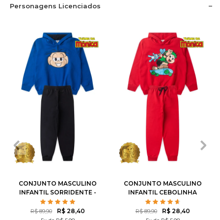
Personagens Licenciados
1
2
3
4
6
1
2
3
4
6
8
10
12
8
10
12
CONJUNTO MASCULINO
CONJUNTO MASCULINO
INFANTIL SORRIDENTE -
INFANTIL CEBOLINHA
TURMA DA MÔNICA
SKATISTA - TURMA DA
MÔNICA
R$ 28,40
R$ 28,40
R$ 89,90
R$ 89,90