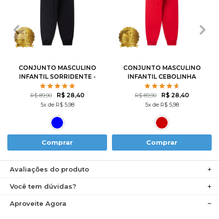
1
2
3
4
6
1
2
3
4
6
8
10
12
8
10
12
CONJUNTO MASCULINO
CONJUNTO MASCULINO
INFANTIL SORRIDENTE -
INFANTIL CEBOLINHA
TURMA DA MÔNICA
SKATISTA - TURMA DA
MÔNICA
R$ 28,40
R$ 28,40
R$ 89,90
R$ 89,90
5x de R$ 5,98
5x de R$ 5,98
Comprar
Comprar
Avaliações do produto
Você tem dúvidas?
Aproveite Agora