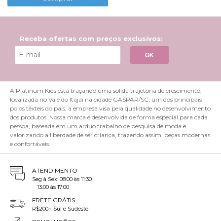
Receba ofertas com preços exclusivos:
OK
A Platinum Kids está traçando uma sólida trajetória de crescimento,
localizada no Vale do Itajaí na cidade GASPAR/SC, um dos principais
polos têxteis do país, a empresa visa pela qualidade no desenvolvimento
dos produtos. Nossa marca é desenvolvida de forma especial para cada
pessoa, baseada em um arduo trabalho de pesquisa de moda e
valorizando a liberdade de ser criança, trazendo assim, peças modernas
e confortáveis.
ATENDIMENTO
Seg à Sex: 08:00 às 11:30
13:00 às 17:00
FRETE GRÁTIS
R$200+ Sul e Sudeste