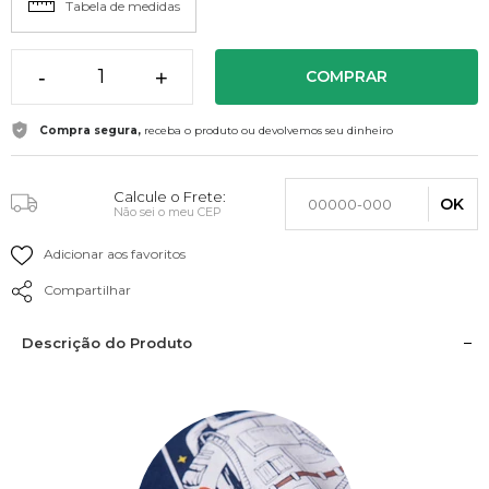
Tabela de medidas
-
+
COMPRAR
Compra segura,
receba o produto ou devolvemos seu dinheiro
Calcule o Frete:
OK
Não sei o meu CEP
Adicionar aos favoritos
Compartilhar
Descrição do Produto