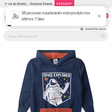
2ª via do Boleto
Rastrear Pedido
ATACADO*
00
PLATINUM KIDS: LOJA DE ROUPA INFANTIL ONLINE.