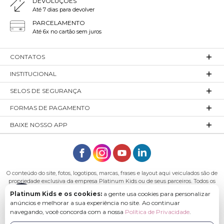
DEVOLUÇÕES
Até 7 dias para devolver
PARCELAMENTO
Até 6x no cartão sem juros
CONTATOS
INSTITUCIONAL
SELOS DE SEGURANÇA
FORMAS DE PAGAMENTO
BAIXE NOSSO APP
O conteúdo do site, fotos, logotipos, marcas, frases e layout aqui veiculados são de
propriedade exclusiva da empresa Platinum Kids ou de seus parceiros. Todos os
direitos reservados. Platinum Kids - Platinum Indústria de Confecções LTDA -
Platinum Kids e os cookies:
a gente usa cookies para personalizar
CNPJ: 27.180.131/0001-54 Endereço: Rod. Ivo Silveira, n° 7505 - Bateias, Gaspar - SC,
anúncios e melhorar a sua experiência no site. Ao continuar
89113-040
navegando, você concorda com a nossa
Política de Privacidade
.