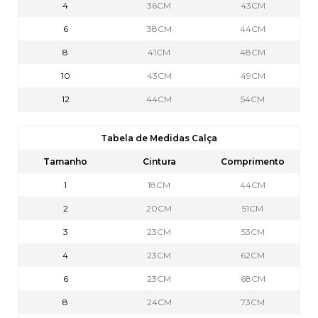
4
36CM
43CM
6
38CM
44CM
8
41CM
48CM
10
43CM
49CM
12
44CM
54CM
Tabela de Medidas Calça
Tamanho
Cintura
Comprimento
1
18CM
44CM
2
20CM
51CM
3
23CM
53CM
4
23CM
62CM
6
23CM
68CM
8
24CM
73CM