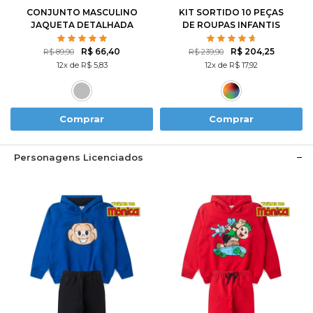
CONJUNTO MASCULINO
KIT SORTIDO 10 PEÇAS
JAQUETA DETALHADA
DE ROUPAS INFANTIS
MASCULINO INVERNO - 5
CASACOS + 5 CALÇAS
R$ 66,40
R$ 204,25
R$ 89,90
R$ 239,90
12x de R$ 5,83
12x de R$ 17,92
Comprar
Comprar
Personagens Licenciados