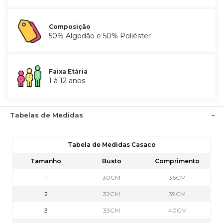
Composição
50% Algodão e 50% Poliéster
Faixa Etária
1 à 12 anos
Tabelas de Medidas
Tabela de Medidas Casaco
Tamanho
Busto
Comprimento
1
30CM
36CM
2
32CM
39CM
3
33CM
40CM