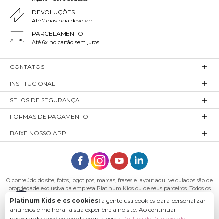
DEVOLUÇÕES
Até 7 dias para devolver
PARCELAMENTO
Até 6x no cartão sem juros
CONTATOS
INSTITUCIONAL
SELOS DE SEGURANÇA
FORMAS DE PAGAMENTO
BAIXE NOSSO APP
O conteúdo do site, fotos, logotipos, marcas, frases e layout aqui veiculados são de
propriedade exclusiva da empresa Platinum Kids ou de seus parceiros. Todos os
direitos reservados. Platinum Kids - Platinum Indústria de Confecções LTDA -
Platinum Kids e os cookies:
a gente usa cookies para personalizar
CNPJ: 27.180.131/0001-54 Endereço: Rod. Ivo Silveira, n° 7505 - Bateias, Gaspar - SC,
anúncios e melhorar a sua experiência no site. Ao continuar
89113-040
navegando, você concorda com a nossa
Política de Privacidade
.