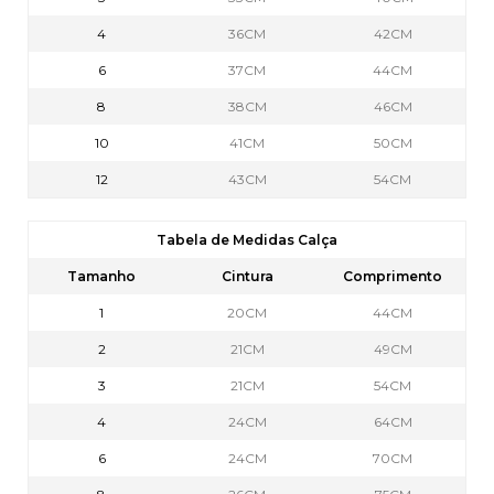
4
36CM
42CM
6
37CM
44CM
8
38CM
46CM
10
41CM
50CM
12
43CM
54CM
Tabela de Medidas Calça
Tamanho
Cintura
Comprimento
1
20CM
44CM
2
21CM
49CM
3
21CM
54CM
4
24CM
64CM
6
24CM
70CM