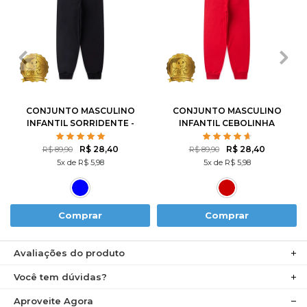
1
2
3
4
6
1
2
3
4
6
8
10
12
8
10
12
CONJUNTO MASCULINO
CONJUNTO MASCULINO
INFANTIL SORRIDENTE -
INFANTIL CEBOLINHA
TURMA DA MÔNICA
SKATISTA - TURMA DA
MÔNICA
R$ 28,40
R$ 28,40
R$ 89,90
R$ 89,90
5x de R$ 5,98
5x de R$ 5,98
Comprar
Comprar
Avaliações do produto
Você tem dúvidas?
Aproveite Agora