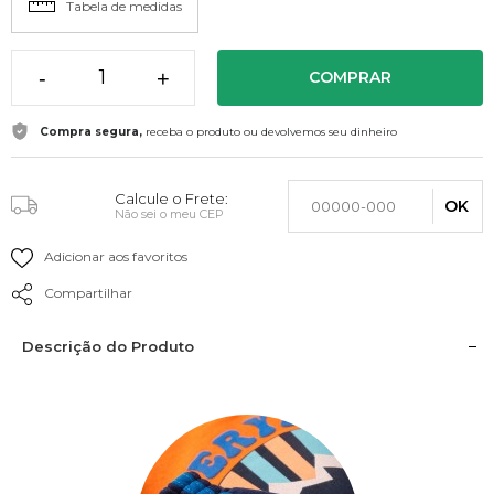
Tabela de medidas
-
+
COMPRAR
Compra segura,
receba o produto ou devolvemos seu dinheiro
Calcule o Frete:
OK
Não sei o meu CEP
Adicionar aos favoritos
Compartilhar
Descrição do Produto