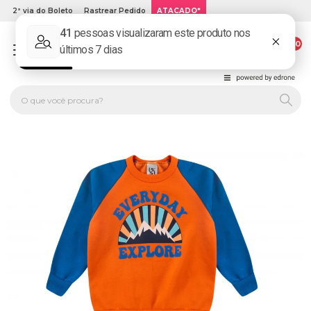
2ª via do Boleto
Rastrear Pedido
ATACADO*
00
PLATINUM KIDS: LOJA DE ROUPA INFANTIL ONLINE.