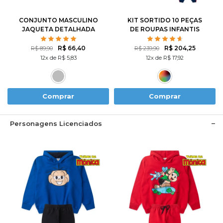
CONJUNTO MASCULINO
KIT SORTIDO 10 PEÇAS
JAQUETA DETALHADA
DE ROUPAS INFANTIS
MASCULINO INVERNO - 5
CASACOS + 5 CALÇAS
R$ 66,40
R$ 204,25
R$ 89,90
R$ 239,90
12x de R$ 5,83
12x de R$ 17,92
Comprar
Comprar
Personagens Licenciados