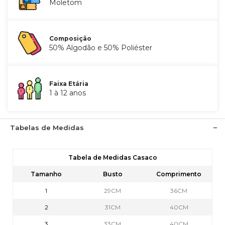
Moletom
Composição
50% Algodão e 50% Poliéster
Faixa Etária
1 à 12 anos
Tabelas de Medidas
Tabela de Medidas Casaco
Tamanho
Busto
Comprimento
1
29CM
36CM
2
31CM
40CM
3
33CM
40CM