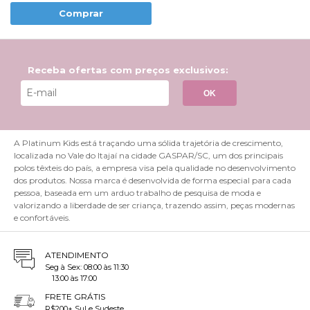
Comprar
Receba ofertas com preços exclusivos:
OK
A Platinum Kids está traçando uma sólida trajetória de crescimento,
localizada no Vale do Itajaí na cidade GASPAR/SC, um dos principais
polos têxteis do país, a empresa visa pela qualidade no desenvolvimento
dos produtos. Nossa marca é desenvolvida de forma especial para cada
pessoa, baseada em um arduo trabalho de pesquisa de moda e
valorizando a liberdade de ser criança, trazendo assim, peças modernas
e confortáveis.
ATENDIMENTO
Seg à Sex: 08:00 às 11:30
13:00 às 17:00
FRETE GRÁTIS
R$200+ Sul e Sudeste