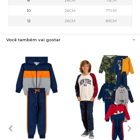
8
26CM
75CM
10
26CM
77CM
12
26CM
85CM
Você também vai gostar
1
2
3
4
6
1
2
3
4
6
8
10
12
8
10
12
14