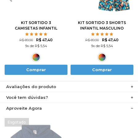
8
10
12
8
10
12
KIT SORTIDO 3
KIT SORTIDO 3 SHORTS
CAMISETAS INFANTIL
INFANTIL MASCULINO
MASCULINO AVULSO
AVULSO
R$ 47,40
R$ 47,40
R$ 89,90
R$ 89,90
9x de R$ 5,54
9x de R$ 5,54
Comprar
Comprar
Avaliações do produto
Você tem dúvidas?
Aproveite Agora