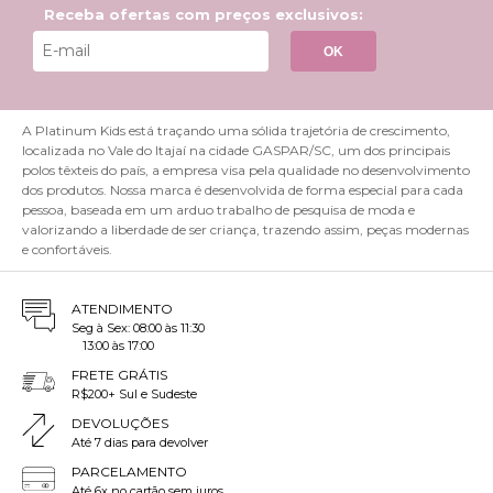
Receba ofertas com preços exclusivos:
OK
A Platinum Kids está traçando uma sólida trajetória de crescimento,
localizada no Vale do Itajaí na cidade GASPAR/SC, um dos principais
polos têxteis do país, a empresa visa pela qualidade no desenvolvimento
dos produtos. Nossa marca é desenvolvida de forma especial para cada
pessoa, baseada em um arduo trabalho de pesquisa de moda e
valorizando a liberdade de ser criança, trazendo assim, peças modernas
e confortáveis.
ATENDIMENTO
Seg à Sex: 08:00 às 11:30
13:00 às 17:00
FRETE GRÁTIS
R$200+ Sul e Sudeste
DEVOLUÇÕES
Até 7 dias para devolver
PARCELAMENTO
Até 6x no cartão sem juros