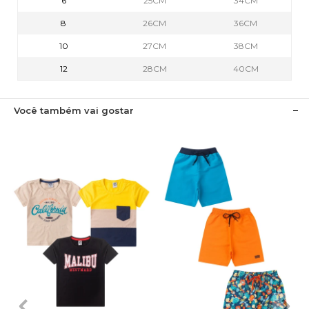
6
25CM
34CM
8
26CM
36CM
10
27CM
38CM
12
28CM
40CM
Você também vai gostar
1
2
3
4
6
1
2
3
4
6