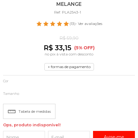
MELANGE
Ref: PLA2543-1
(13)
- Ver avaliações
R$ 59,90
R$ 33,15
(5% OFF)
no pix à vista com desconto
+ formas de pagamento
Cor
Tamanho
Tabela de medidas
Ops, produto indisponível!
Avise-me