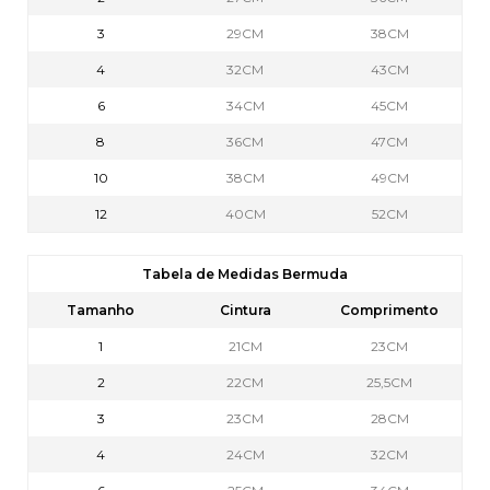
3
29CM
38CM
4
32CM
43CM
6
34CM
45CM
8
36CM
47CM
10
38CM
49CM
12
40CM
52CM
Tabela de Medidas Bermuda
Tamanho
Cintura
Comprimento
1
21CM
23CM
2
22CM
25,5CM
3
23CM
28CM
4
24CM
32CM