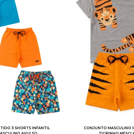
4
6
8
10
12
1
2
3
4
6
RTIDO 3 SHORTS INFANTIL
CONJUNTO MASCULINO I
ASCULINO AVULSO
TIGRINHO MESCL