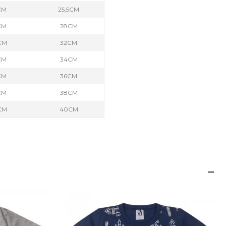
CM
25,5CM
CM
28CM
CM
32CM
CM
34CM
CM
36CM
CM
38CM
CM
40CM