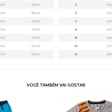
7CM
36CM
2
22
9CM
38CM
3
23
2CM
43CM
4
24
4CM
45CM
6
25
6CM
47CM
8
26
8CM
49CM
10
27
0CM
52CM
12
28
VOCÊ TAMBÉM VAI GOSTAR