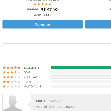
R$ 47,40
R$ 89,90
9x de R$ 5,54
Comprar
EXCELENTE
BOM
REGULAR
RUIM
MUITO RUIM
María
–
16/12/2024
Adorei. Ótima qualidade