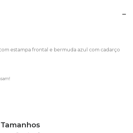
a com estampa frontal e bermuda azul com cadarço
ssam!
e Tamanhos