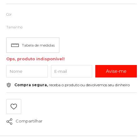
Cor
Tamanho
Tabela de medidas
Ops, produto indisponível!
Avise-me
Compra segura,
receba o produto ou devolvemos seu dinheiro
Compartilhar