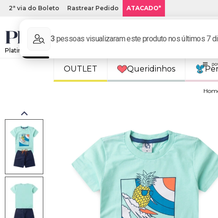
2ª via do Boleto
Rastrear Pedido
ATACADO*
Platinum Kids: Loja de roupa infantil online.
OUTLET
Queridinhos
Pe
Hom