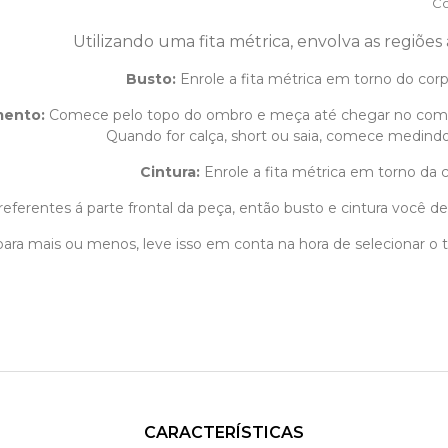
Co
Utilizando uma fita métrica, envolva as regiões
Busto:
Enrole a fita métrica em torno do corpo
mento
:
Comece pelo topo do ombro e meça até chegar no com
Quando for calça, short ou saia, comece medindo 
Cintura:
Enrole a fita métrica em torno da c
eferentes á parte frontal da peça, então busto e cintura você dev
m para mais ou menos, leve isso em conta na hora de selecionar 
CARACTERÍSTICAS