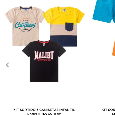
1
2
3
4
6
8
10
12
1
2
3
KIT SORTIDO 3 CAMISETAS INFANTIL
KIT SO
MASCULINO AVULSO
M