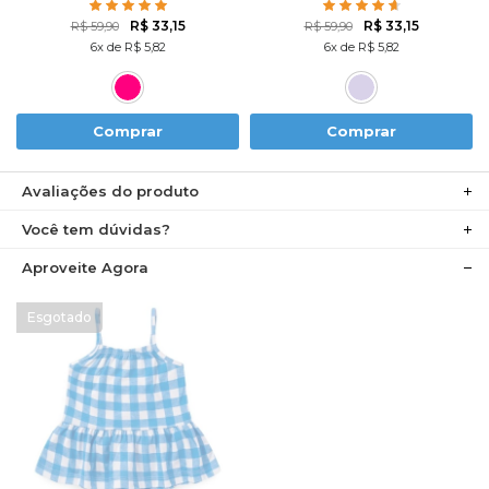
AMO MELANCIA- TURMA
HELLO KITTY
DA MÔNICA
R$ 33,15
R$ 33,15
R$ 59,90
R$ 59,90
6x de R$ 5,82
6x de R$ 5,82
Comprar
Comprar
Avaliações do produto
Você tem dúvidas?
Aproveite Agora