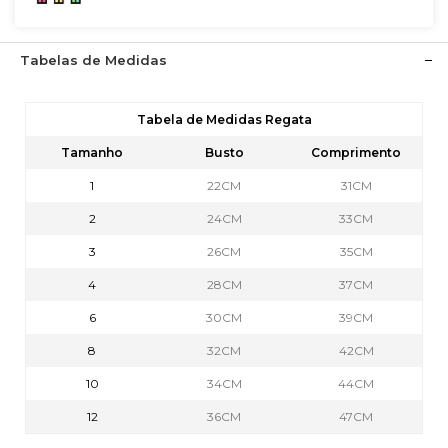
Tabelas de Medidas
Tabela de Medidas Regata
Tamanho
Busto
Comprimento
1
22CM
31CM
2
24CM
33CM
3
26CM
35CM
4
28CM
37CM
6
30CM
39CM
8
32CM
42CM
10
34CM
44CM
12
36CM
47CM