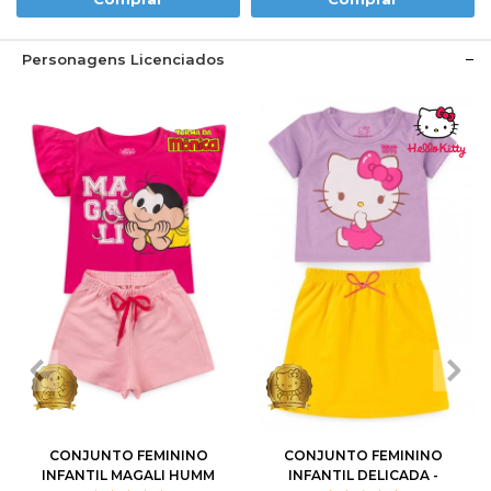
Personagens Licenciados
1
2
3
4
6
1
2
3
4
6
8
10
8
10
12
CONJUNTO FEMININO
CONJUNTO FEMININO
INFANTIL MAGALI HUMM
INFANTIL DELICADA -