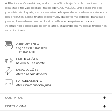
A Platinum Kids está traçando uma sólida trajetória de crescimento,
localizada no Vale do Itajaí na cidade GASPAR/SC, um dos principais
polos têxteis do país, a empresa visa pela qualidade no desenvolvimento
dos produtos. Nossa marca é desenvolvida de forma especial para cada
pessoa, baseada em um arduo trabalho de pesquisa de moda e
valorizando a liberdade de ser criança, trazendo assim, peças modernas
e confortáveis.
ATENDIMENTO
Seg à Sex: 08:00 às 11:30
13:00 às 17:00
FRETE GRÁTIS
R$200+ Sul e Sudeste
DEVOLUÇÕES
Até 7 dias para devolver
PARCELAMENTO
Até 6x no cartão sem juros
CONTATOS
INSTITUCIONAL