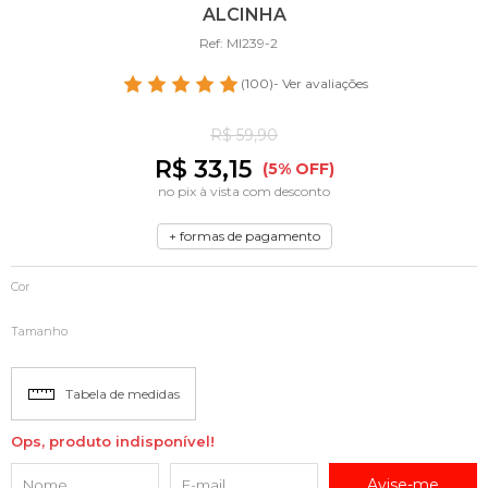
ALCINHA
Ref: MI239-2
(100)
- Ver avaliações
R$ 59,90
R$ 33,15
(5% OFF)
no pix à vista com desconto
+ formas de pagamento
Cor
Tamanho
Tabela de medidas
Ops, produto indisponível!
Avise-me