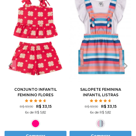
2
3
4
6
8
1
2
3
4
6
10
12
8
10
12
CONJUNTO INFANTIL
SALOPETE FEMININA
FEMININO FLORES
INFANTIL LISTRAS
ROTATIVAS
COLORIDA
R$ 33,15
R$ 33,15
R$ 59,90
R$ 59,90
6x de R$ 5,82
6x de R$ 5,82
Comprar
Comprar