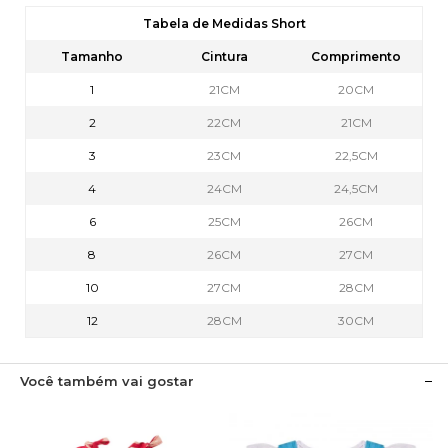
Tabela de Medidas Short
Tamanho
Cintura
Comprimento
1
21CM
20CM
2
22CM
21CM
3
23CM
22,5CM
4
24CM
24,5CM
6
25CM
26CM
8
26CM
27CM
10
27CM
28CM
12
28CM
30CM
Você também vai gostar