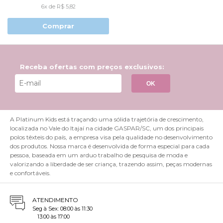
6x de R$ 5,82
Comprar
Receba ofertas com preços exclusivos:
OK
A Platinum Kids está traçando uma sólida trajetória de crescimento,
localizada no Vale do Itajaí na cidade GASPAR/SC, um dos principais
polos têxteis do país, a empresa visa pela qualidade no desenvolvimento
dos produtos. Nossa marca é desenvolvida de forma especial para cada
pessoa, baseada em um arduo trabalho de pesquisa de moda e
valorizando a liberdade de ser criança, trazendo assim, peças modernas
e confortáveis.
ATENDIMENTO
Seg à Sex: 08:00 às 11:30
13:00 às 17:00