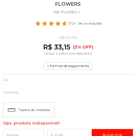
FLOWERS
Ref: PLA2592-1
(70)
- Ver avaliações
R$ 59,90
R$ 33,15
(5% OFF)
no pix à vista com desconto
+ formas de pagamento
Cor
Tamanho
Tabela de medidas
Ops, produto indisponível!
Avise-me