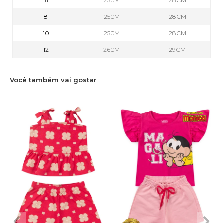
6
25CM
28CM
8
25CM
28CM
10
25CM
28CM
12
26CM
29CM
Você também vai gostar
2
3
4
6
8
1
2
3
4
6