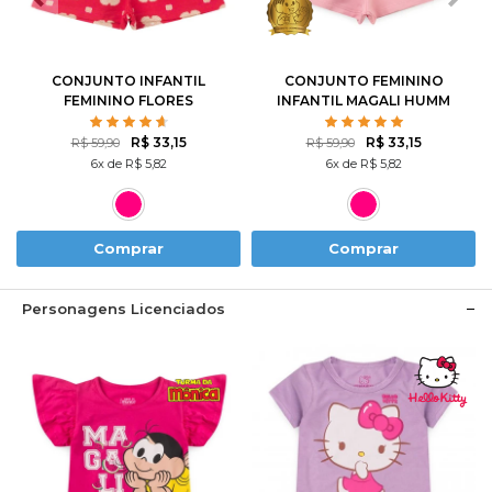
10
12
8
10
CONJUNTO INFANTIL
CONJUNTO FEMININO
FEMININO FLORES
INFANTIL MAGALI HUMM
ROTATIVAS
AMO MELANCIA- TURMA
DA MÔNICA
R$ 33,15
R$ 33,15
R$ 59,90
R$ 59,90
6x de R$ 5,82
6x de R$ 5,82
Comprar
Comprar
Personagens Licenciados