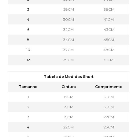
3
28CM
38CM
4
30CM
41CM
6
32CM
43CM
8
34CM
45CM
10
37CM
48CM
12
39CM
51CM
Tabela de Medidas Short
Tamanho
Cintura
Comprimento
1
19CM
21CM
2
21CM
21CM
3
21CM
22CM
4
22CM
23CM