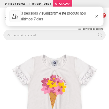
2ª via do Boleto
Rastrear Pedido
ATACADO*
00
PLATINUM KIDS: LOJA DE ROUPA INFANTIL ONLINE.