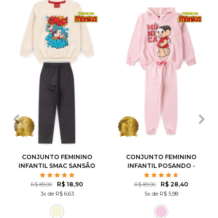
1
2
3
4
6
1
2
3
4
6
8
10
8
10
12
CONJUNTO FEMININO
CONJUNTO FEMININO
INFANTIL SMAC SANSÃO
INFANTIL POSANDO -
- TURMA DA MÔNICA
TURMA DA MÔNICA
R$ 18,90
R$ 28,40
R$ 89,90
R$ 89,90
3x de R$ 6,63
5x de R$ 5,98