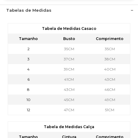
Tabelas de Medidas
Tabela de Medidas Casaco
Tamanho
Busto
Comprimento
2
35CM
35CM
3
37CM
38CM
4
39CM
40CM
6
41CM
43CM
8
43CM
46CM
10
45CM
49CM
12
47CM
51CM
Tabela de Medidas Calça
Tamanho
Cintura
Comprimento