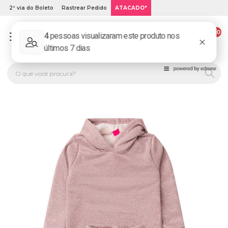
2ª via do Boleto
Rastrear Pedido
ATACADO*
00
PLATINUM KIDS: LOJA DE ROUPA INFANTIL ONLINE.