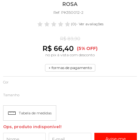
ROSA
Ref: PK350012-2
(0)
- Ver avaliações
R$ 89,90
R$ 66,40
(5% OFF)
no pix à vista com desconto
+ formas de pagamento
Cor
Tamanho
Tabela de medidas
Ops, produto indisponível!
Avise-me