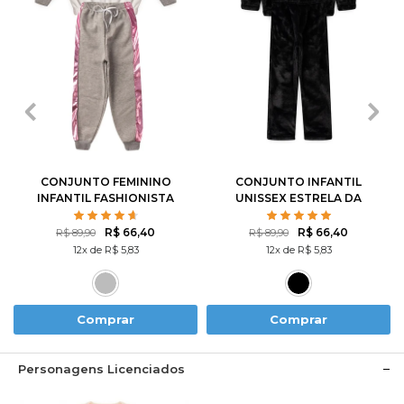
2
3
4
6
8
2
3
4
6
8
10
12
14
10
12
CONJUNTO FEMININO
CONJUNTO INFANTIL
INFANTIL FASHIONISTA
UNISSEX ESTRELA DA
NOITE
R$ 66,40
R$ 66,40
R$ 89,90
R$ 89,90
12x de R$ 5,83
12x de R$ 5,83
Comprar
Comprar
Personagens Licenciados