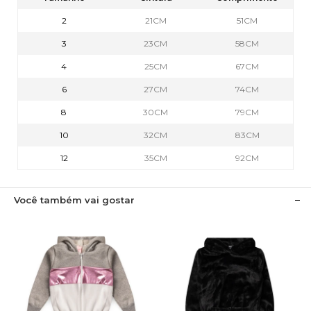
2
21CM
51CM
3
23CM
58CM
4
25CM
67CM
6
27CM
74CM
8
30CM
79CM
10
32CM
83CM
12
35CM
92CM
Você também vai gostar